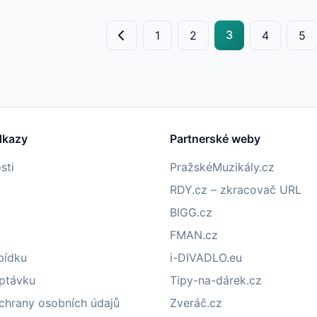
3
1
2
4
5
dkazy
Partnerské weby
sti
PražskéMuzikály.cz
RDY.cz – zkracovač URL
BIGG.cz
FMAN.cz
bídku
i-DIVADLO.eu
optávku
Tipy-na-dárek.cz
chrany osobních údajů
Zveráč.cz