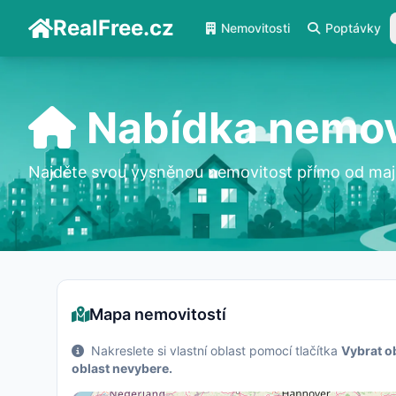
RealFree.cz
Nemovitosti
Poptávky
Nabídka nemov
Najděte svou vysněnou nemovitost přímo od maji
Mapa nemovitostí
Nakreslete si vlastní oblast pomocí tlačítka
Vybrat o
oblast nevybere.