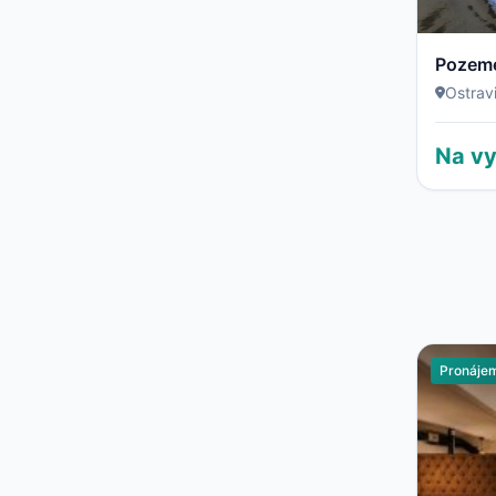
Pozeme
Ostrav
Na vy
Pronáje