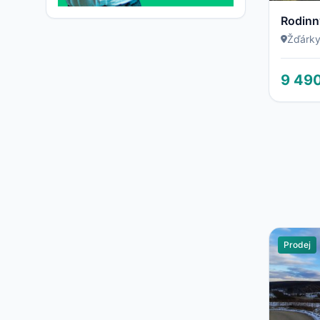
Žďárk
9 49
Prodej