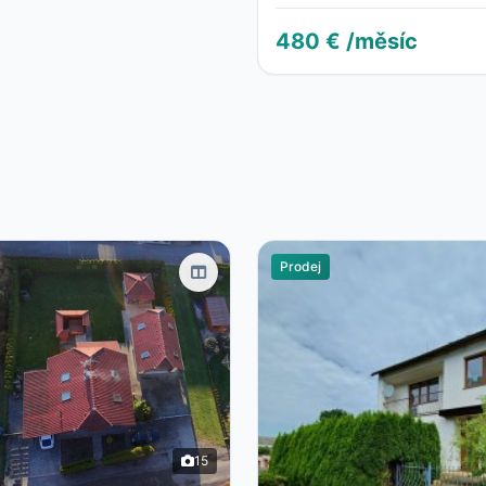
480 € /měsíc
Prodej
15