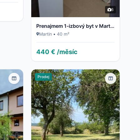
6
Prenajmem 1-izbový byt v Martine, časť Podháj
Martin
•
40 m²
440 € /měsíc
Prodej