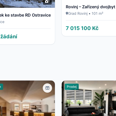
1
Grad Rovinj
•
101 m²
k ke stavbe RD Ostravice
ice
7 015 100 Kč
žádání
m
Prodej