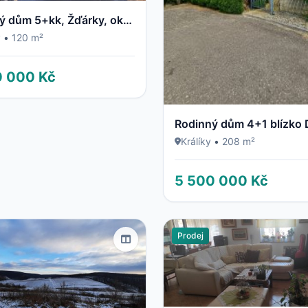
Rodinný dům 5+kk, Žďárky, okres Náchod
y
•
120 m²
0 000 Kč
Králíky
•
208 m²
5 500 000 Kč
Prodej