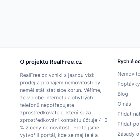
Rychlé o
O projektu RealFree.cz
Nemovito
RealFree.cz vznikl s jasnou vizí:
prodej a pronájem nemovitosti by
Poptávky
neměl stát statisíce korun. Věříme,
Blog
že v době internetu a chytrých
O nás
telefonů nepotřebujete
zprostředkovatele, který si za
Přidat na
zprostředkování kontaktu účtuje 4–6
Přidat p
% z ceny nemovitosti. Proto jsme
Zásady o
vytvořili portál, kde se majitelé a