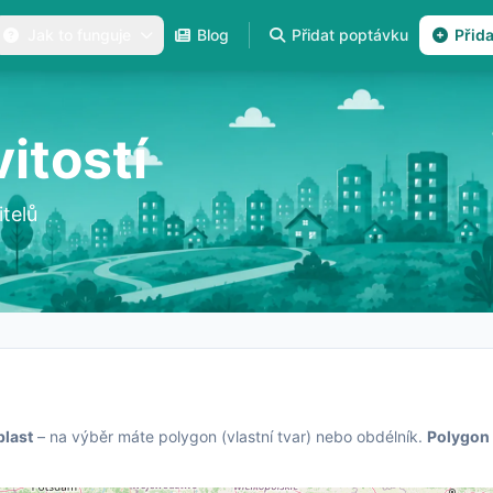
Jak to funguje
Blog
Přidat poptávku
Přid
itostí
telů
blast
– na výběr máte polygon (vlastní tvar) nebo obdélník.
Polygon 