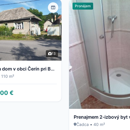
Pronájem
13
Predám dom v obci Čerín pri Banskej Bystrici
110 m²
000 €
Prenajmem 2-izbový byt 
Čadca
•
40 m²