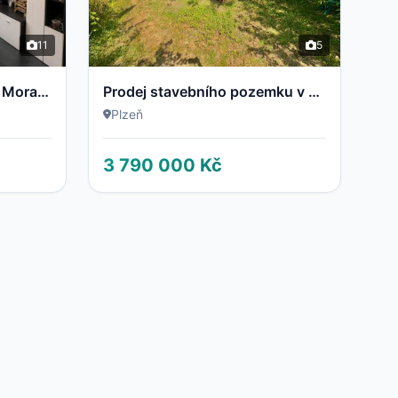
11
5
Prodej bytu 3+1 s lodžií v Moravské Ostravě
Prodej stavebního pozemku v Plzni - Výsluní
Plzeň
3 790 000 Kč