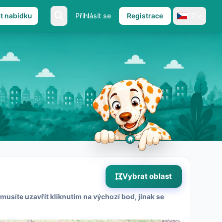
at nabídku
Přihlásit se
Registrace
CZ
Vybrat oblast
musíte uzavřít kliknutím na výchozí bod, jinak se