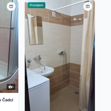
Pronájem
2
6
v Čadci