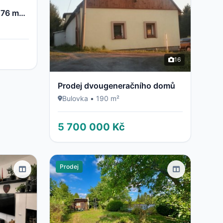
Rovinj – Zařízený dvojbyt 76 m² + 2 garáže (23 m²) – K PRODEJI MAJITELEM (0% AGENTURNÍ PROVIZE)
16
Prodej dvougeneračního domů
Bulovka
•
190 m²
5 700 000 Kč
Prodej