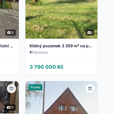
18
5
Rodinný dům 4+1 blízko Dolní Moravy
Klidný pozemek 3 359 m² na polosamotě u Petrovic
Petrovice
3 790 000 Kč
Prodej
20