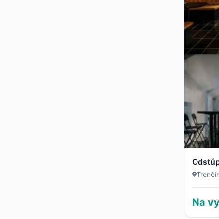
Trenčí
Na vy