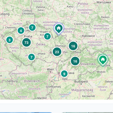
7
4
7
3
73
16
23
7
16
9