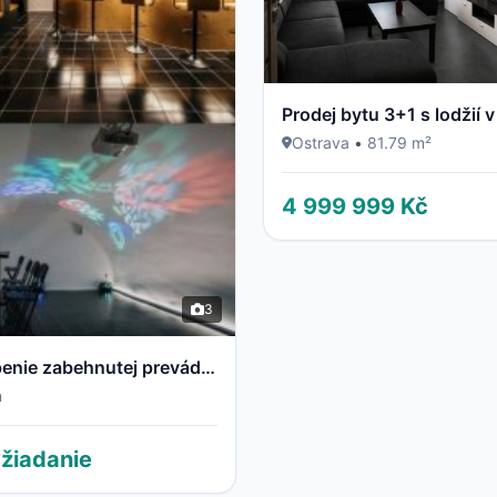
Ostrava
•
81.79 m²
4 999 999 Kč
3
Odstúpenie zabehnutej prevádzky baru v centre Trenčína
n
žiadanie