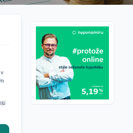
 v
em
lší