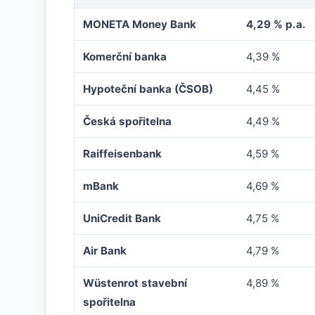
MONETA Money Bank
4,29 % p.a.
Komerční banka
4,39 %
Hypoteční banka (ČSOB)
4,45 %
Česká spořitelna
4,49 %
Raiffeisenbank
4,59 %
mBank
4,69 %
UniCredit Bank
4,75 %
Air Bank
4,79 %
Wüstenrot stavební
4,89 %
spořitelna