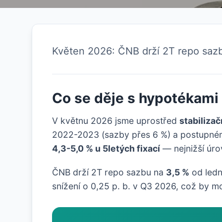
Květen 2026: ČNB drží 2T repo saz
Co se děje s hypotékami
V květnu 2026 jsme uprostřed
stabiliza
2022-2023 (sazby přes 6 %) a postupném
4,3-5,0 % u 5letých fixací
— nejnižší úro
ČNB drží 2T repo sazbu na
3,5 %
od ledn
snížení o 0,25 p. b. v Q3 2026, což by m