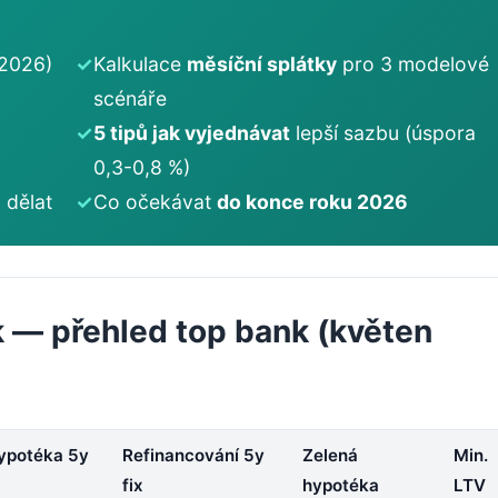
 2026)
✓
Kalkulace
měsíční splátky
pro 3 modelové
scénáře
✓
5 tipů jak vyjednávat
lepší sazbu (úspora
0,3-0,8 %)
 dělat
✓
Co očekávat
do konce roku 2026
k — přehled top bank (květen
ypotéka 5y
Refinancování 5y
Zelená
Min.
fix
hypotéka
LTV