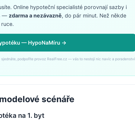
te. Online hypoteční specialisté porovnají sazby i
ás —
zdarma a nezávazně
, do pár minut. Než někde
 ruce.
hypotéku — HypoNaMíru →
 sjednáte, podpoříte provoz RealFree.cz — vás to nestojí nic navíc a poradenství
3 modelové scénáře
téka na 1. byt