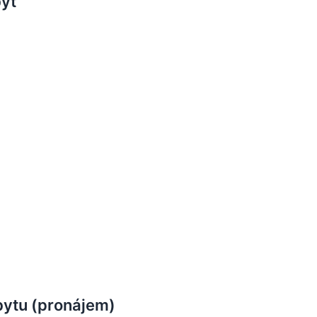
byt
bytu (pronájem)