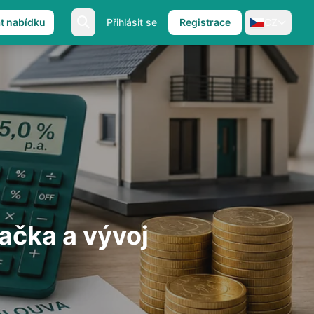
at nabídku
Přihlásit se
Registrace
CZ
ačka a vývoj