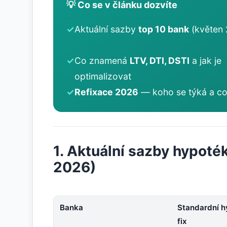
💡 Co se v článku dozvíte
✓
Aktuální sazby
top 10 bank
(květen
✓
Co znamená
LTV, DTI, DSTI
a jak je
optimalizovat
✓
Refixace 2026
— koho se týká a co
1. Aktuální sazby hypoté
2026)
Banka
Standardní h
fix