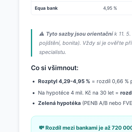
Equa bank
4,95 %
⚠️
Tyto sazby jsou orientační
k 11. 5
pojištění, bonita). Vždy si je ověřte
specialistu.
Co si všimnout:
Rozptyl 4,29-4,95 %
= rozdíl 0,66 % p
Na hypotéce 4 mil. Kč na 30 let =
rozd
Zelená hypotéka
(PENB A/B nebo FVE)
💸 Rozdíl mezi bankami je až 720 00