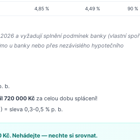
4,85 %
4,49 %
90 %
. 2026 a vyžadují splnění podmínek banky (vlastní spoř
 přímo u banky nebo přes nezávislého hypotečního
. b.
íl 720 000 Kč
za celou dobu splácení!
 = sleva 0,3-0,5 % p. b.
0 Kč. Nehádejte — nechte si srovnat.