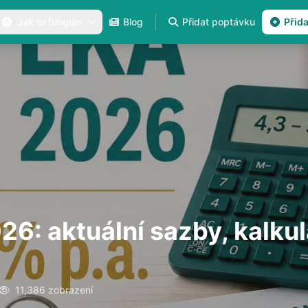
Jak to funguje
Blog
Přidat poptávku
Přid
6: aktuální sazby, kalkul
11,386 zobrazení