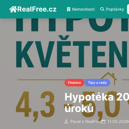
RealFree.cz
Nemovitosti
Poptávky
Finance
Tipy a rady
Hypotéka 202
úroků
Pavel z RealFree
11.05.2026