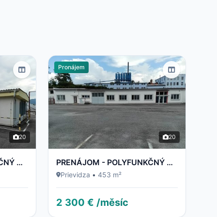
Pronájem
20
20
PRENÁJOM - POLYFUNKČNÝ OBJEKT / BUDOVA - NECPALSKÁ CESTA 34 E – PRIEVIDZA
PRENÁJOM - POLYFUNKČNÝ OBJEKT / BUDOVA - NECPALSKÁ CESTA 34 B – PRIEVIDZA
Prievidza
•
453 m²
2 300 € /měsíc