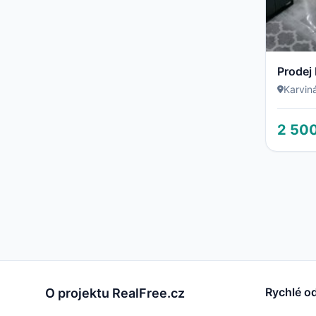
Karvin
2 50
Rychlé o
O projektu RealFree.cz