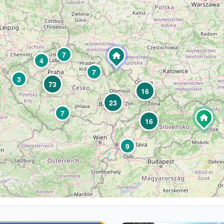
7
4
7
3
73
16
23
7
16
9