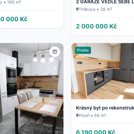
2 GARÁŽE VEDLE SEBE 
ny
•
160 m²
Trtilkova
•
38 m²
00 000 Kč
2 000 000 Kč
Prodej
Krásný byt po rekonstruk
Plzeň
•
68 m²
6 190 000 Kč