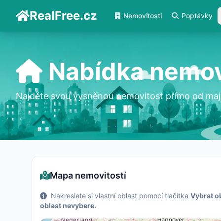
RealFree.cz
Nemovitosti
Poptávky
Nabídka nemov
Najděte svou vysněnou nemovitost přímo od maji
Mapa nemovitostí
Nakreslete si vlastní oblast pomocí tlačítka
Vybrat o
oblast nevybere.