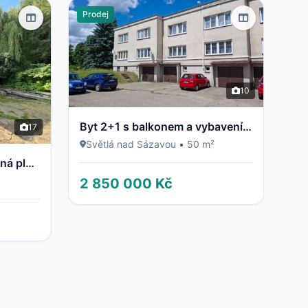
Prodej
10
Byt 2+1 s balkonem a vybavením – Světlá nad Sázavou
17
2
Světlá nad Sázavou
•
50 m²
Rodinný dům v Davli, užitná plocha 135 m2, rovinatý pozemek 594 m2
2 850 000 Kč