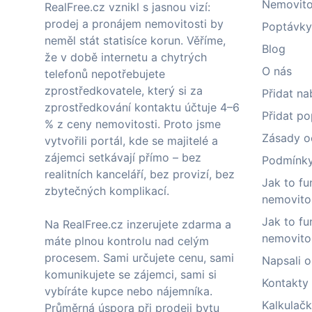
Nemovito
RealFree.cz vznikl s jasnou vizí:
prodej a pronájem nemovitosti by
Poptávky
neměl stát statisíce korun. Věříme,
Blog
že v době internetu a chytrých
O nás
telefonů nepotřebujete
zprostředkovatele, který si za
Přidat na
zprostředkování kontaktu účtuje 4–6
Přidat p
% z ceny nemovitosti. Proto jsme
Zásady o
vytvořili portál, kde se majitelé a
zájemci setkávají přímo – bez
Podmínky 
realitních kanceláří, bez provizí, bez
Jak to fu
zbytečných komplikací.
nemovito
Jak to fu
Na RealFree.cz inzerujete zdarma a
nemovito
máte plnou kontrolu nad celým
procesem. Sami určujete cenu, sami
Napsali o
komunikujete se zájemci, sami si
Kontakty
vybíráte kupce nebo nájemníka.
Kalkulačk
Průměrná úspora při prodeji bytu