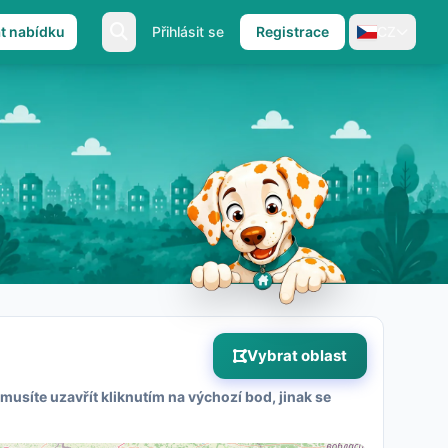
at nabídku
Přihlásit se
Registrace
CZ
Vybrat oblast
musíte uzavřít kliknutím na výchozí bod, jinak se