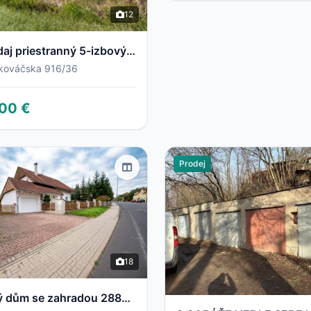
12
Na predaj priestranný 5-izbový rodinný dom v obci Selice pripravený stať sa vaším novým domovom
 kováčska 916/36
00 €
Prodej
18
rodinný dům se zahradou 2883m2