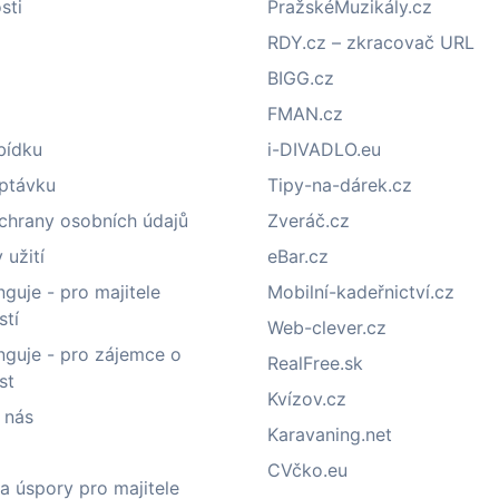
sti
PražskéMuzikály.cz
RDY.cz – zkracovač URL
BIGG.cz
FMAN.cz
bídku
i-DIVADLO.eu
optávku
Tipy-na-dárek.cz
chrany osobních údajů
Zveráč.cz
užití
eBar.cz
nguje - pro majitele
Mobilní-kadeřnictví.cz
stí
Web-clever.cz
nguje - pro zájemce o
RealFree.sk
st
Kvízov.cz
 nás
Karavaning.net
CVčko.eu
a úspory pro majitele