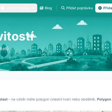
Jak to funguje
Blog
Přidat poptávku
Přid
itostí
telů
blast
– na výběr máte polygon (vlastní tvar) nebo obdélník.
Polygon 