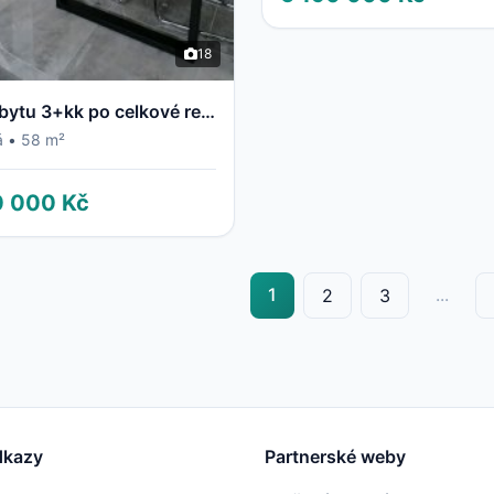
18
Prodej bytu 3+kk po celkové rekonstrukci
á
•
58 m²
0 000 Kč
1
...
2
3
dkazy
Partnerské weby