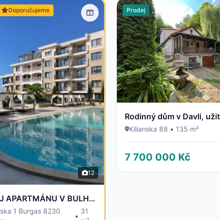
Doporučujeme
Prodej
Kilianska 88
•
135 m²
7 700 000 Kč
12
PRODEJ APARTMÁNU V BULHARSKU - 100 m od moře
rska 1 Burgas 8230
31
•