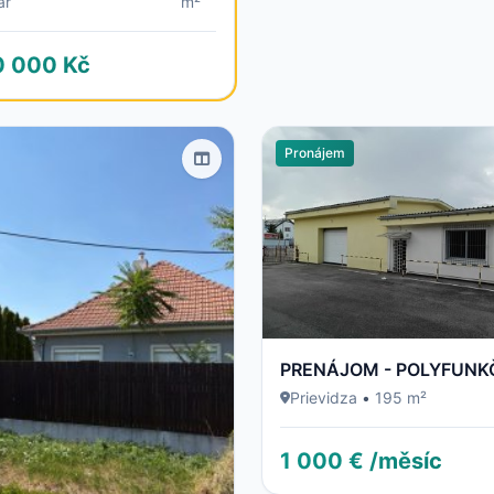
ar
m²
0 000 Kč
Pronájem
Prievidza
•
195 m²
1 000 € /měsíc