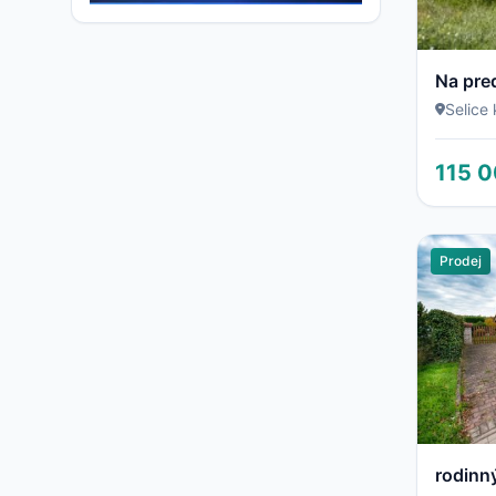
Selice
115 0
Prodej