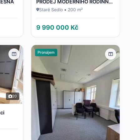
LESNÁ
PRODEJ MODERNÍHO RODINNÉHO DOMU 5+KK | 200 m² | PO KOMPLETNÍ REKONSTRUKCI | POZEMEK 700 m² | STARÉ S
Staré Sedlo
•
200 m²
9 990 000 Kč
Pronájem
20
ci