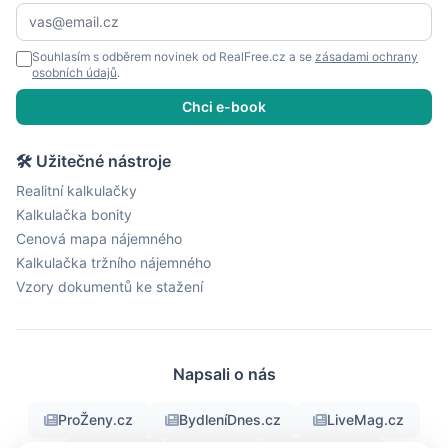
Souhlasím s odběrem novinek od RealFree.cz a se
zásadami ochrany
osobních údajů
.
Chci e-book
🛠 Užitečné nástroje
Realitní kalkulačky
Kalkulačka bonity
Cenová mapa nájemného
Kalkulačka tržního nájemného
Vzory dokumentů ke stažení
Napsali o nás
ProŽeny.cz
BydleníDnes.cz
LiveMag.cz