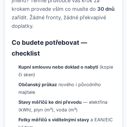
jméno? Tenhle průvodce vás krok za
krokem provede vším co musíte do
30 dnů
zařídit. Žádné fronty, žádné překvapivé
doplatky.
Co budete potřebovat —
checklist
Kupní smlouvu nebo doklad o nabytí
(kopie
či sken)
Občanský průkaz
nového i původního
majitele
Stavy měřičů ke dni převodu
— elektřina
(kWh), plyn (m³), voda (m³)
Fotky měřičů s viditelnými stavy
a EAN/EIC