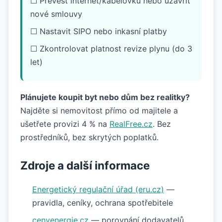
☐ Převést internet/kabelovku nebo uzavřít
nové smlouvy
☐ Nastavit SIPO nebo inkasní platby
☐ Zkontrolovat platnost revize plynu (do 3
let)
Plánujete koupit byt nebo dům bez realitky?
Najděte si nemovitost přímo od majitele a
ušetřete provizi 4 % na
RealFree.cz
. Bez
prostředníků, bez skrytých poplatků.
Zdroje a další informace
Energetický regulační úřad (eru.cz)
—
pravidla, ceníky, ochrana spotřebitele
cenyenergie.cz
— porovnání dodavatelů