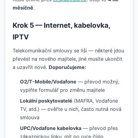
měsíčně
.
Krok 5 — Internet, kabelovka,
IPTV
Telekomunikační smlouvy se liší — některé jdou
převést na nového majitele, jiné musíte ukončit
a uzavřít nové.
Doporučujeme:
O2/T-Mobile/Vodafone
— převod možný,
vyplňte formulář pro změnu majitele
Lokální poskytovatelé
(MAFRA, Vodafone
TV, atd.) — ověřte u nich, často nutná nová
smlouva
UPC/Vodafone kabelovka
— převod přes
zákaznickou linku, mít po ruce číslo