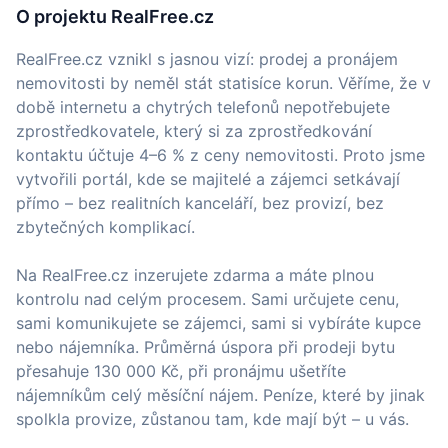
O projektu RealFree.cz
RealFree.cz vznikl s jasnou vizí: prodej a pronájem
nemovitosti by neměl stát statisíce korun. Věříme, že v
době internetu a chytrých telefonů nepotřebujete
zprostředkovatele, který si za zprostředkování
kontaktu účtuje 4–6 % z ceny nemovitosti. Proto jsme
vytvořili portál, kde se majitelé a zájemci setkávají
přímo – bez realitních kanceláří, bez provizí, bez
zbytečných komplikací.
Na RealFree.cz inzerujete zdarma a máte plnou
kontrolu nad celým procesem. Sami určujete cenu,
sami komunikujete se zájemci, sami si vybíráte kupce
nebo nájemníka. Průměrná úspora při prodeji bytu
přesahuje 130 000 Kč, při pronájmu ušetříte
nájemníkům celý měsíční nájem. Peníze, které by jinak
spolkla provize, zůstanou tam, kde mají být – u vás.