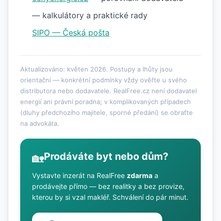
— kalkulátory a praktické rady
SIPO — Česká pošta
Aktualizováno: květen 2026. Postupy a lhůty jsou
orientační — konkrétní podmínky vždy ověřte u svého
distributora nebo dodavatele. RealFree.cz není dodavatel
energií ani právní poradna; v komplikovaných případech
(dluhy předchozího majitele, sporné předání) se obraťte
na advokáta.
Prodáváte byt nebo dům?
🏡
Vystavte inzerát na RealFree
zdarma
a
prodávejte přímo — bez realitky a bez provize,
kterou by si vzal makléř. Schválení do pár minut.