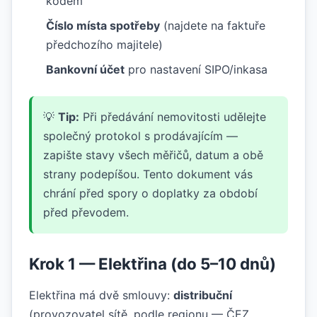
kódem
Číslo místa spotřeby
(najdete na faktuře
předchozího majitele)
Bankovní účet
pro nastavení SIPO/inkasa
💡
Tip:
Při předávání nemovitosti udělejte
společný protokol s prodávajícím —
zapište stavy všech měřičů, datum a obě
strany podepíšou. Tento dokument vás
chrání před spory o doplatky za období
před převodem.
Krok 1 — Elektřina (do 5–10 dnů)
Elektřina má dvě smlouvy:
distribuční
(provozovatel sítě, podle regionu — ČEZ