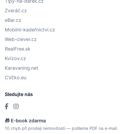
Tipy-na-dárek.cz
Zveráč.cz
eBar.cz
Mobilní-kadeřnictví.cz
Web-clever.cz
RealFree.sk
Kvízov.cz
Karavaning.net
CVčko.eu
Sledujte nás
🎁 E-book zdarma
10 chyb při prodeji nemovitosti — pošleme PDF na e-mail.