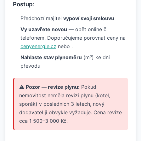
Postup:
Předchozí majitel
vypoví svoji smlouvu
Vy uzavřete novou
— opět online či
telefonem. Doporučujeme porovnat ceny na
cenyenergie.cz
nebo .
Nahlaste stav plynoměru
(m³) ke dni
převodu
⚠️
Pozor — revize plynu:
Pokud
nemovitost neměla revizi plynu (kotel,
sporák) v posledních 3 letech, nový
dodavatel ji obvykle vyžaduje. Cena revize
cca 1 500–3 000 Kč.