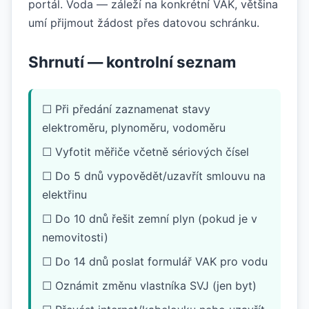
portál. Voda — záleží na konkrétní VAK, většina
umí přijmout žádost přes datovou schránku.
Shrnutí — kontrolní seznam
☐ Při předání zaznamenat stavy
elektroměru, plynoměru, vodoměru
☐ Vyfotit měřiče včetně sériových čísel
☐ Do 5 dnů vypovědět/uzavřít smlouvu na
elektřinu
☐ Do 10 dnů řešit zemní plyn (pokud je v
nemovitosti)
☐ Do 14 dnů poslat formulář VAK pro vodu
☐ Oznámit změnu vlastníka SVJ (jen byt)