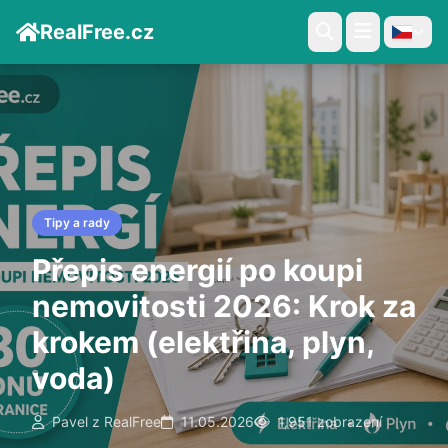
RealFree.cz
Tipy a rady
Přepis energií po koupi
nemovitosti 2026: Krok za
krokem (elektřina, plyn,
voda)
Pavel z RealFree
11.05.2026
1,951 zobrazení