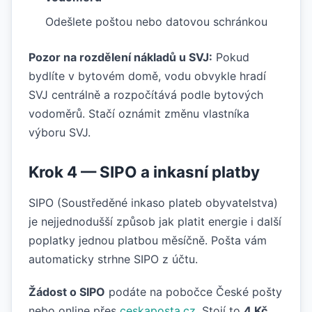
Odešlete poštou nebo datovou schránkou
Pozor na rozdělení nákladů u SVJ:
Pokud
bydlíte v bytovém domě, vodu obvykle hradí
SVJ centrálně a rozpočítává podle bytových
vodoměrů. Stačí oznámit změnu vlastníka
výboru SVJ.
Krok 4 — SIPO a inkasní platby
SIPO (Soustředěné inkaso plateb obyvatelstva)
je nejjednodušší způsob jak platit energie i další
poplatky jednou platbou měsíčně. Pošta vám
automaticky strhne SIPO z účtu.
Žádost o SIPO
podáte na pobočce České pošty
nebo online přes
ceskaposta.cz
. Stojí to
4 Kč