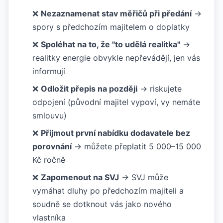
❌
Nezaznamenat stav měřičů při předání
→
spory s předchozím majitelem o doplatky
❌
Spoléhat na to, že "to udělá realitka"
→
realitky energie obvykle nepřevádějí, jen vás
informují
❌
Odložit přepis na později
→ riskujete
odpojení (původní majitel vypoví, vy nemáte
smlouvu)
❌
Přijmout první nabídku dodavatele bez
porovnání
→ můžete přeplatit 5 000–15 000
Kč ročně
❌
Zapomenout na SVJ
→ SVJ může
vymáhat dluhy po předchozím majiteli a
soudně se dotknout vás jako nového
vlastníka