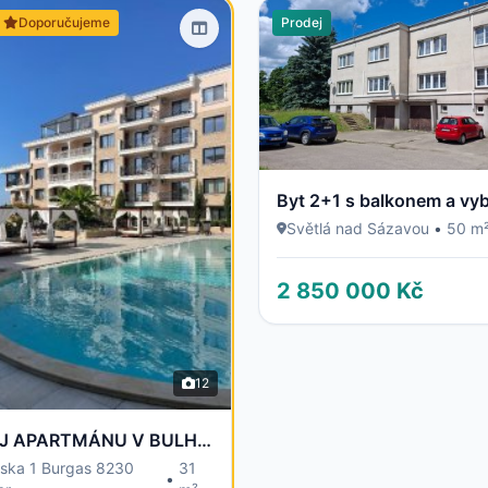
Doporučujeme
Prodej
Světlá nad Sázavou
•
50 m
2 850 000 Kč
12
PRODEJ APARTMÁNU V BULHARSKU - 100 m od moře
rska 1 Burgas 8230
31
•