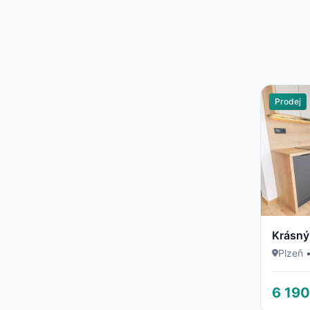
Prodej
Krásný
Plzeň
6 190