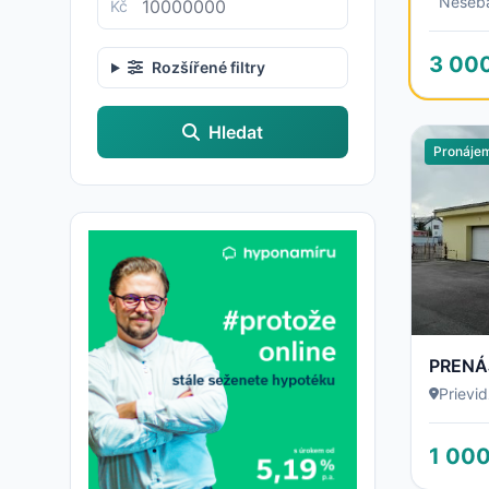
Neseb
Kč
3 00
Rozšířené filtry
Hledat
Pronáje
Prievi
1 000