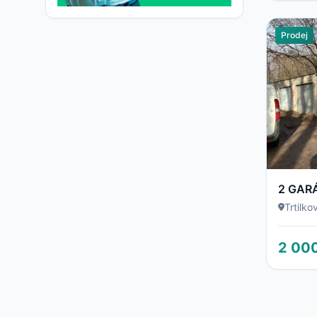
Prodej
2 GAR
Trtilko
2 00