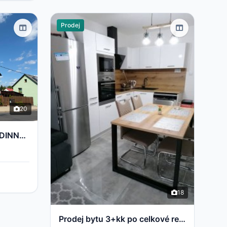
Prodej
20
PRODEJ MODERNÍHO RODINNÉHO DOMU 5+KK | 200 m² | PO KOMPLETNÍ REKONSTRUKCI | POZEMEK 700 m² | STARÉ S
18
Prodej bytu 3+kk po celkové rekonstrukci