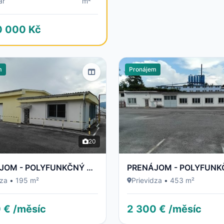
ar
m²
0 000 Kč
m
Pronájem
20
PRENÁJOM - POLYFUNKČNÝ OBJEKT / BUDOVA - NECPALSKÁ CESTA 34 E – PRIEVIDZA
dza
•
195 m²
Prievidza
•
453 m²
 € /měsíc
2 300 € /měsíc