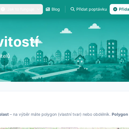
Jak to funguje
Blog
Přidat poptávku
Přid
itostí
telů
blast
– na výběr máte polygon (vlastní tvar) nebo obdélník.
Polygon 