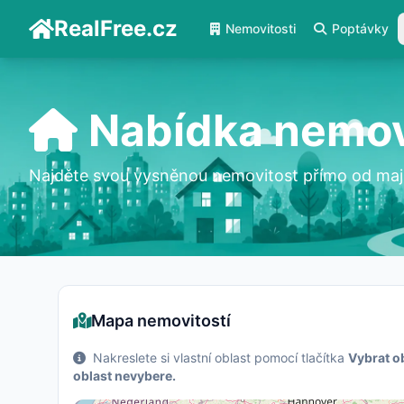
RealFree.cz
Nemovitosti
Poptávky
Nabídka nemov
Najděte svou vysněnou nemovitost přímo od maji
Mapa nemovitostí
Nakreslete si vlastní oblast pomocí tlačítka
Vybrat o
oblast nevybere.