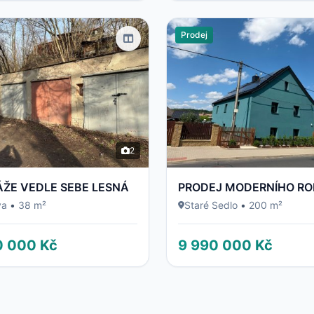
Prodej
2
ÁŽE VEDLE SEBE LESNÁ
va
•
38 m²
Staré Sedlo
•
200 m²
0 000 Kč
9 990 000 Kč