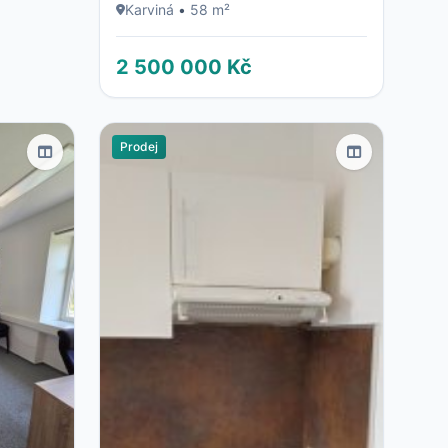
Karviná
•
58 m²
2 500 000 Kč
Prodej