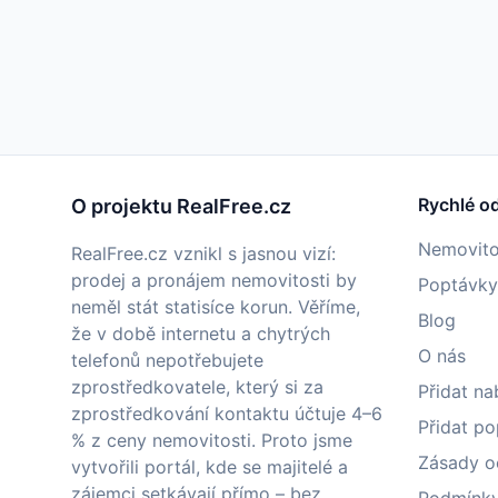
Rychlé o
O projektu RealFree.cz
Nemovito
RealFree.cz vznikl s jasnou vizí:
prodej a pronájem nemovitosti by
Poptávky
neměl stát statisíce korun. Věříme,
Blog
že v době internetu a chytrých
O nás
telefonů nepotřebujete
zprostředkovatele, který si za
Přidat na
zprostředkování kontaktu účtuje 4–6
Přidat p
% z ceny nemovitosti. Proto jsme
Zásady o
vytvořili portál, kde se majitelé a
zájemci setkávají přímo – bez