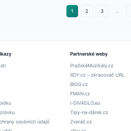
1
...
2
3
dkazy
Partnerské weby
sti
PražskéMuzikály.cz
RDY.cz – zkracovač URL
BIGG.cz
FMAN.cz
bídku
i-DIVADLO.eu
optávku
Tipy-na-dárek.cz
chrany osobních údajů
Zveráč.cz