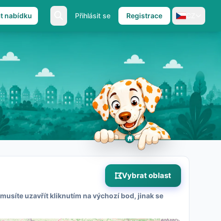
at nabídku
Přihlásit se
Registrace
CZ
Vybrat oblast
musíte uzavřít kliknutím na výchozí bod, jinak se