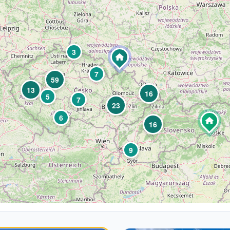
3
7
59
13
16
5
7
23
6
16
9