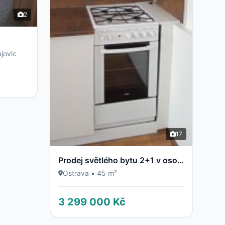
2
jovic
17
Prodej světlého bytu 2+1 v osobním vlastnictví – Ostrava, Dubina (ul. Jaroslava Misky)
Ostrava
•
45 m²
3 299 000 Kč