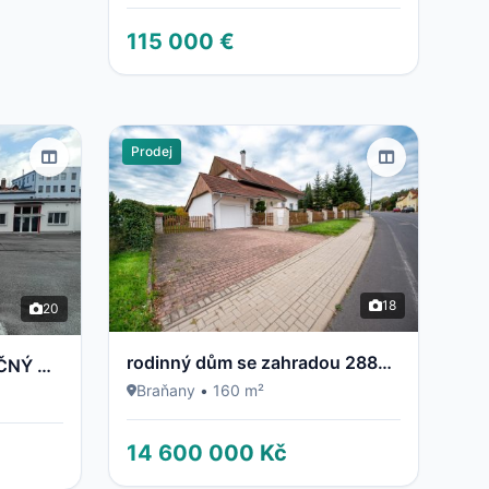
115 000 €
Prodej
18
20
rodinný dům se zahradou 2883m2
PRENÁJOM - POLYFUNKČNÝ OBJEKT / BUDOVA - NECPALSKÁ CESTA 34 B – PRIEVIDZA
Braňany
•
160 m²
14 600 000 Kč