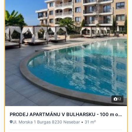
12
PRODEJ APARTMÁNU V BULHARSKU - 100 m od moře
Ul. Morska 1 Burgas 8230 Nesebar
•
31 m²