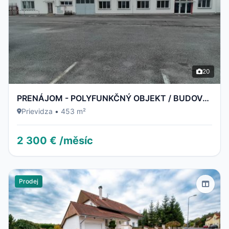
20
PRENÁJOM - POLYFUNKČNÝ OBJEKT / BUDOVA - NECPALSKÁ CESTA 34 B – PRIEVIDZA
Prievidza
•
453 m²
2 300 € /měsíc
Prodej