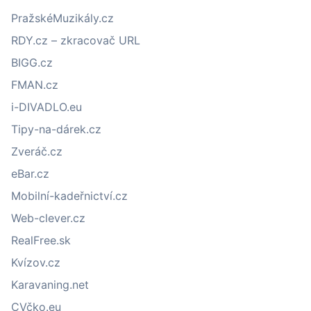
PražskéMuzikály.cz
RDY.cz – zkracovač URL
BIGG.cz
FMAN.cz
i-DIVADLO.eu
Tipy-na-dárek.cz
Zveráč.cz
eBar.cz
Mobilní-kadeřnictví.cz
Web-clever.cz
RealFree.sk
Kvízov.cz
Karavaning.net
CVčko.eu