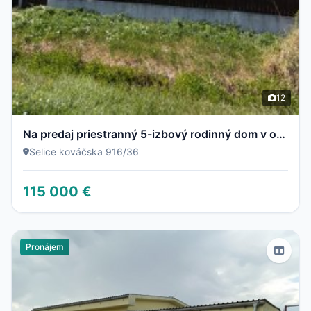
12
Na predaj priestranný 5-izbový rodinný dom v obci Selice pripravený stať sa vaším novým domovom
Selice kováčska 916/36
115 000 €
Pronájem