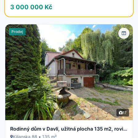
3 000 000 Kč
Prodej
17
Rodinný dům v Davli, užitná plocha 135 m2, rovinatý pozemek 594 m2
Kilianska 88
•
135 m²