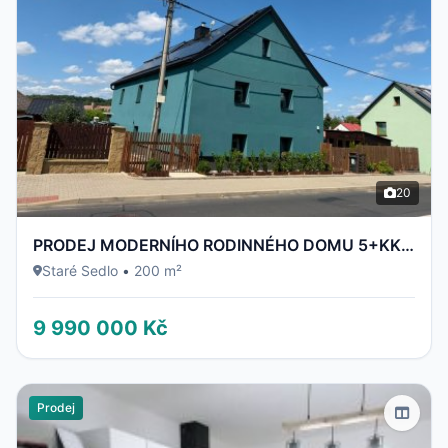
20
PRODEJ MODERNÍHO RODINNÉHO DOMU 5+KK | 200 m² | PO KOMPLETNÍ REKONSTRUKCI | POZEMEK 700 m² | STARÉ S
Staré Sedlo
•
200 m²
9 990 000 Kč
Prodej