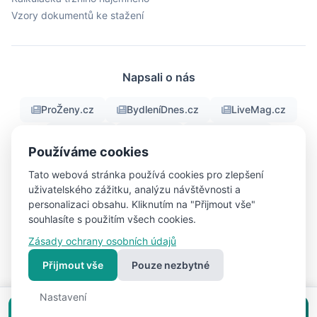
Vzory dokumentů ke stažení
Napsali o nás
ProŽeny.cz
BydleníDnes.cz
LiveMag.cz
fman.cz
Men.cz
ProMuze.eu
Používáme cookies
Objektiv24.cz
iBydleni.cz
Bigg.cz
Tato webová stránka používá cookies pro zlepšení
uživatelského zážitku, analýzu návštěvnosti a
personalizaci obsahu. Kliknutím na "Přijmout vše"
souhlasíte s použitím všech cookies.
© 2026 RealFree.cz - Všechna práva vyhrazena
Zásady ochrany osobních údajů
Nastavení
Vytvořeno s ❤ pro lepší bydlení | Vytvořil
Pavel
cookies
Jirouš
Přijmout vše
Pouze nezbytné
Nastavení
Vložit inzerát zdarma