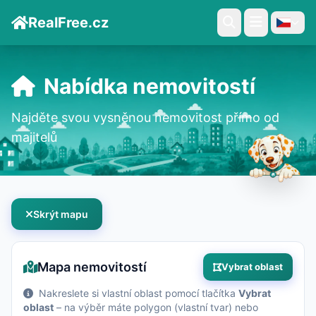
RealFree.cz
Nabídka nemovitostí
Najděte svou vysněnou nemovitost přímo od
majitelů
Skrýt mapu
Mapa nemovitostí
Vybrat oblast
Nakreslete si vlastní oblast pomocí tlačítka
Vybrat
oblast
– na výběr máte polygon (vlastní tvar) nebo