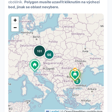
obdélník.
Polygon musíte uzavřít kliknutím na výchozí
bod, jinak se oblast nevybere.
+
−
101
66
2
Leaflet
|
© OpenStreetMap contributors