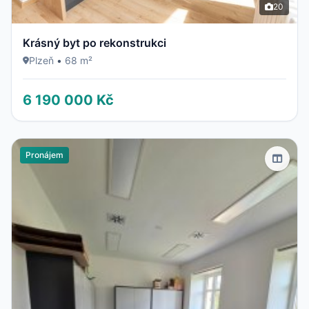
20
Krásný byt po rekonstrukci
Plzeň
•
68 m²
6 190 000 Kč
Pronájem