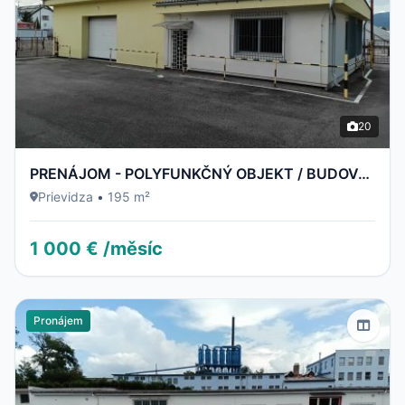
20
PRENÁJOM - POLYFUNKČNÝ OBJEKT / BUDOVA - NECPALSKÁ CESTA 34 E – PRIEVIDZA
Prievidza
•
195 m²
1 000 € /měsíc
Pronájem