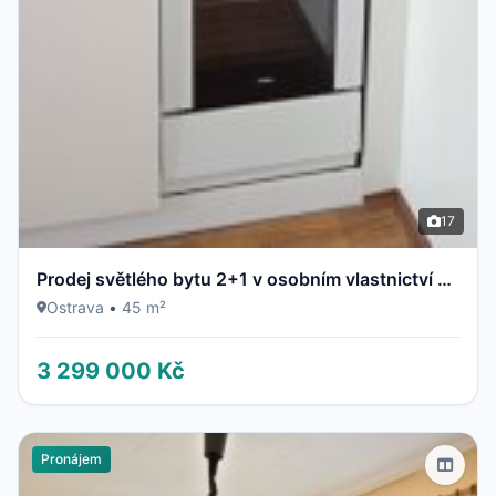
17
Prodej světlého bytu 2+1 v osobním vlastnictví – Ostrava, Dubina (ul. Jaroslava Misky)
Ostrava
•
45 m²
3 299 000 Kč
Pronájem