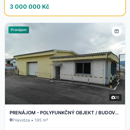
3 000 000 Kč
Pronájem
20
PRENÁJOM - POLYFUNKČNÝ OBJEKT / BUDOVA - NECPALSKÁ CESTA 34 E – PRIEVIDZA
Prievidza
•
195 m²