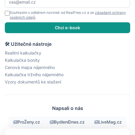
Souhlasím s odběrem novinek od RealFree.cz a se
zásadami ochrany
osobních údajů
.
Chci e-book
🛠 Užitečné nástroje
Realitní kalkulačky
Kalkulačka bonity
Cenová mapa nájemného
Kalkulačka tržního nájemného
Vzory dokumentů ke stažení
Napsali o nás
ProŽeny.cz
BydleníDnes.cz
LiveMag.cz
fman.cz
Men.cz
ProMuze.eu