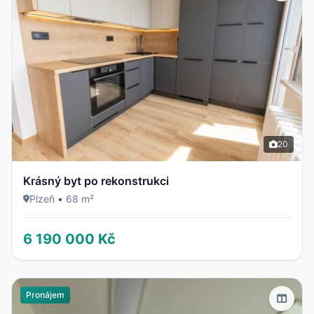
20
Krásný byt po rekonstrukci
Plzeň
•
68 m²
6 190 000 Kč
Pronájem