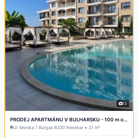
12
PRODEJ APARTMÁNU V BULHARSKU - 100 m od moře
Ul. Morska 1 Burgas 8230 Nesebar
•
31 m²