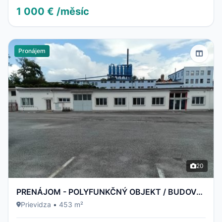
1 000 € /měsíc
Pronájem
20
PRENÁJOM - POLYFUNKČNÝ OBJEKT / BUDOVA - NECPALSKÁ CESTA 34 B – PRIEVIDZA
Prievidza
•
453 m²