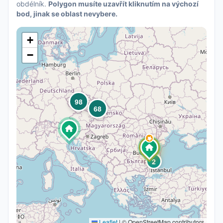
obdélník.
Polygon musíte uzavřít kliknutím na výchozí
bod, jinak se oblast nevybere.
+
−
98
68
2
Leaflet
|
© OpenStreetMap contributors