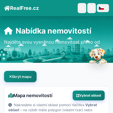
RealFree.cz
Nabídka nemovitostí
Najděte svou vysněnou nemovitost přímo od
majitelů
Skrýt mapu
Mapa nemovitostí
Vybrat oblast
Nakreslete si vlastní oblast pomocí tlačítka
Vybrat
oblast
– na výběr máte polygon (vlastní tvar) nebo