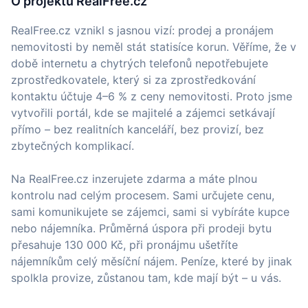
O projektu RealFree.cz
RealFree.cz vznikl s jasnou vizí: prodej a pronájem
nemovitosti by neměl stát statisíce korun. Věříme, že v
době internetu a chytrých telefonů nepotřebujete
zprostředkovatele, který si za zprostředkování
kontaktu účtuje 4–6 % z ceny nemovitosti. Proto jsme
vytvořili portál, kde se majitelé a zájemci setkávají
přímo – bez realitních kanceláří, bez provizí, bez
zbytečných komplikací.
Na RealFree.cz inzerujete zdarma a máte plnou
kontrolu nad celým procesem. Sami určujete cenu,
sami komunikujete se zájemci, sami si vybíráte kupce
nebo nájemníka. Průměrná úspora při prodeji bytu
přesahuje 130 000 Kč, při pronájmu ušetříte
nájemníkům celý měsíční nájem. Peníze, které by jinak
spolkla provize, zůstanou tam, kde mají být – u vás.