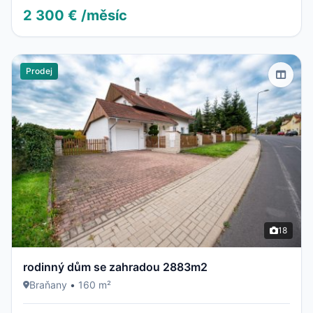
2 300 € /měsíc
Prodej
18
rodinný dům se zahradou 2883m2
Braňany
•
160 m²