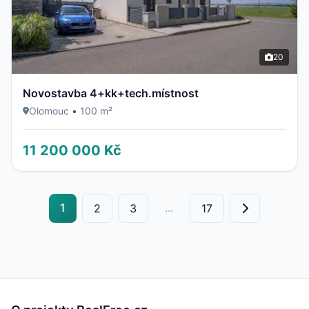
20
Novostavba 4+kk+tech.místnost
Olomouc
•
100 m²
11 200 000 Kč
1
...
2
3
17