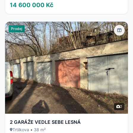
14 600 000 Kč
Prodej
2
2 GARÁŽE VEDLE SEBE LESNÁ
Trtilkova
•
38 m²