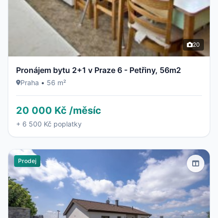
20
Pronájem bytu 2+1 v Praze 6 - Petřiny, 56m2
Praha
•
56 m²
20 000 Kč /měsíc
+ 6 500 Kč poplatky
Prodej