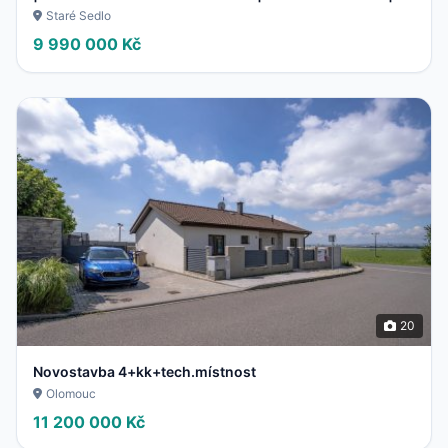
STARÉ S
Staré Sedlo
9 990 000 Kč
20
Novostavba 4+kk+tech.místnost
Olomouc
11 200 000 Kč