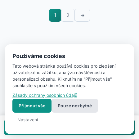
1
2
→
Další typy nemovitostí
Používáme cookies
Tato webová stránka používá cookies pro zlepšení
Prodej bytů
Prodej pozemků
Prodej garáží
uživatelského zážitku, analýzu návštěvnosti a
personalizaci obsahu. Kliknutím na "Přijmout vše"
Prodej komerčních nemovitostí
souhlasíte s použitím všech cookies.
Zásady ochrany osobních údajů
V dalších městech
Přijmout vše
Pouze nezbytné
Nastavení
Praha
(19)
Ostrava
(5)
PLZEŇ
(5)
Vložit inzerát zdarma
Olomouc
(5)
Příbram
(4)
Beroun
(4)