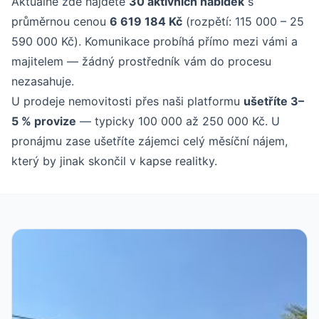
Aktuálně zde najdete
30 aktivních nabídek
s
průměrnou cenou
6 619 184 Kč
(rozpětí: 115 000 – 25
590 000 Kč). Komunikace probíhá přímo mezi vámi a
majitelem — žádný prostředník vám do procesu
nezasahuje.
U prodeje nemovitosti přes naši platformu
ušetříte 3–
5 % provize
— typicky 100 000 až 250 000 Kč. U
pronájmu zase ušetříte zájemci celý měsíční nájem,
který by jinak skončil v kapse realitky.