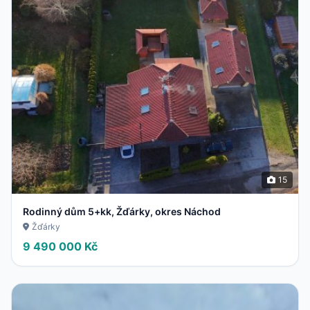
15
Rodinný dům 5+kk, Žďárky, okres Náchod
Žďárky
9 490 000 Kč