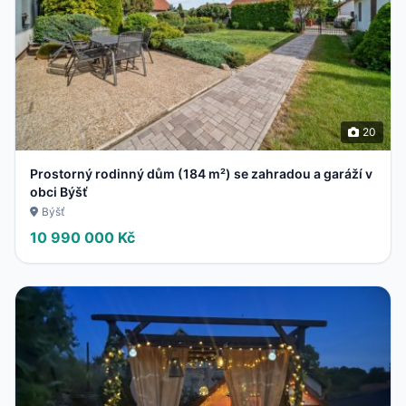
20
Prostorný rodinný dům (184 m²) se zahradou a garáží v
obci Býšť
Býšť
10 990 000 Kč