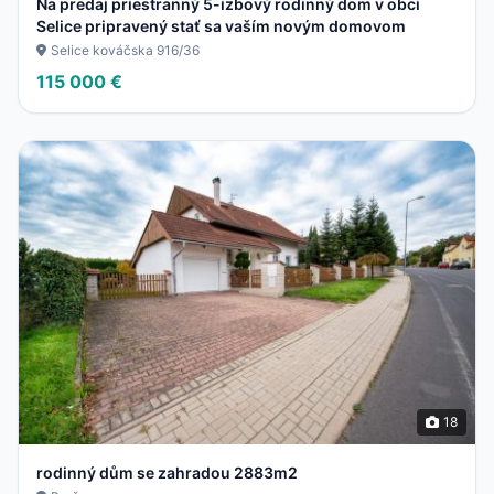
Na predaj priestranný 5-izbový rodinný dom v obci
Selice pripravený stať sa vaším novým domovom
Selice kováčska 916/36
115 000 €
18
rodinný dům se zahradou 2883m2