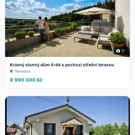
17
Krásný slunný dům 4+kk s pochozí střešní terasou
Třemošná
8 990 000 Kč