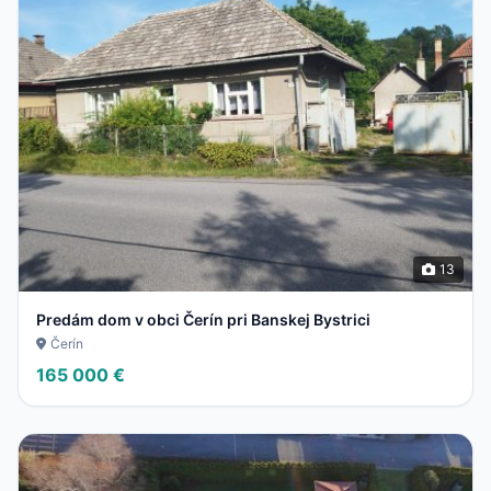
13
Predám dom v obci Čerín pri Banskej Bystrici
Čerín
165 000 €