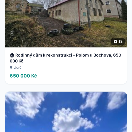
18
🏠 Rodinný dům k rekonstrukci – Polom u Bochova, 650
000 Kč
Údrč
650 000 Kč