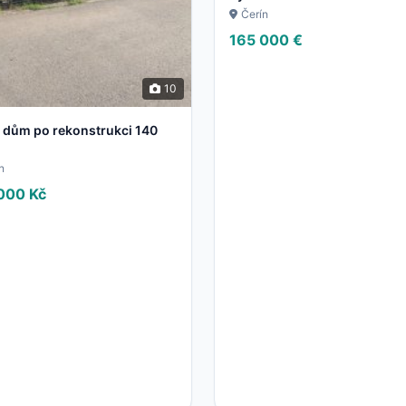
Čerín
165 000 €
10
 dům po rekonstrukci 140
n
000 Kč