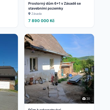
Prostorný dům 6+1 v Zásadě se
stavebními pozemky
Zásada
7 890 000 Kč
20
Dům k rekonstrukci