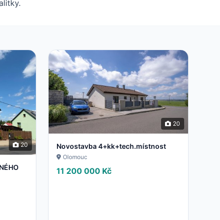
litky.
20
20
Novostavba 4+kk+tech.místnost
Olomouc
NNÉHO
11 200 000 Kč
|