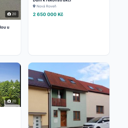
Nová Roveň
2 650 000 Kč
20
dou u
20