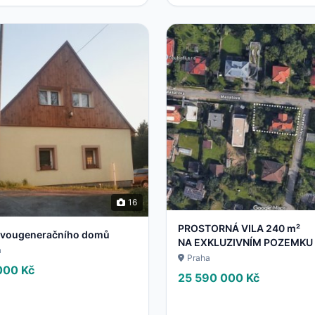
16
PROSTORNÁ VILA 240 m²
dvougeneračního domů
NA EXKLUZIVNÍM POZEMKU
a
4 – KUNRATICE
Praha
000 Kč
25 590 000 Kč