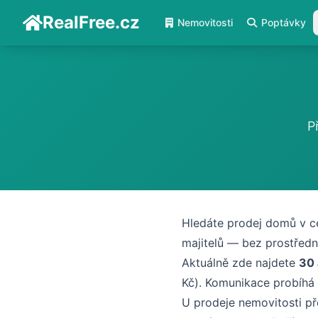
RealFree.cz
Nemovitosti
Poptávky
P
Hledáte prodej domů v ce
majitelů — bez prostředn
Aktuálně zde najdete
30 
Kč). Komunikace probíhá
U prodeje nemovitosti př