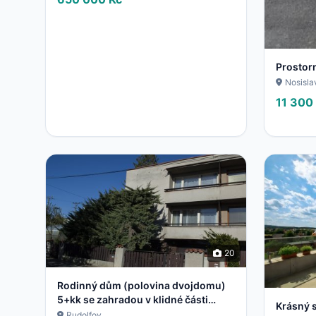
Prostor
Nosisl
11 300
20
Rodinný dům (polovina dvojdomu)
5+kk se zahradou v klidné části
Krásný 
Rudolfova u Českých Budějovic
Rudolfov