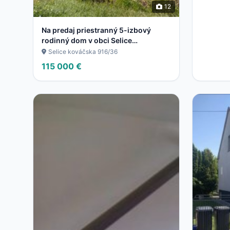
12
Na predaj priestranný 5-izbový
rodinný dom v obci Selice
pripravený stať sa vaším novým
Selice kováčska 916/36
domovom
115 000 €