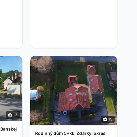
13
15
 Banskej
Rodinný dům 5+kk, Žďárky, okres