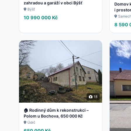
zahradou a garáží v obci Býšť
Domov k
Býšť
i prosto
Samec
10 990 000 Kč
8 590 
18
🏠 Rodinný dům k rekonstrukci –
Polom u Bochova, 650 000 Kč
Údrč
650 000 Kč