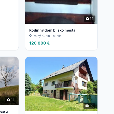
14
Rodinný dom blízko mesta
Dolný Kubín - okolie
120 000 €
14
20
bce u