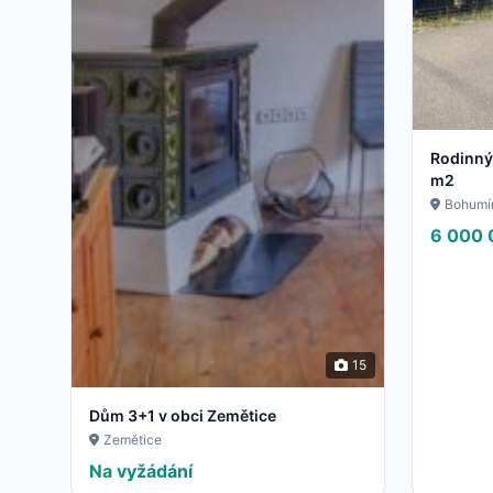
Rodinný
m2
Bohumí
6 000 
15
Dům 3+1 v obci Zemětice
Zemětice
Na vyžádání