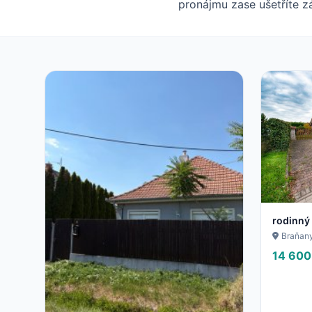
pronájmu zase ušetříte zá
rodinný
Braňan
14 600