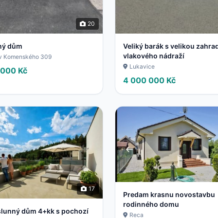
20
ný dům
Veliký barák s velikou zahra
vlakového nádraží
av Komenského 309
Lukavice
 000 Kč
4 000 000 Kč
17
Predam krasnu novostavbu
rodinného domu
slunný dům 4+kk s pochozí
Reca