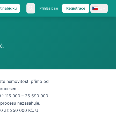
at nabídku
Přihlásit se
Registrace
CZ
ů.
te nemovitosti přímo od
 procesem.
tí: 115 000 – 25 590 000
 procesu nezasahuje.
0 až 250 000 Kč. U