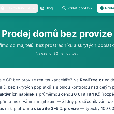
Jak to funguje
Blog
Přidat poptávku
Přid
Prodej domů bez provize
římo od majitelů, bez prostředníků a skrytých poplatk
Nalezeno:
30
nemovitostí
lé ČR bez provize realitní kanceláře? Na
RealFree.cz
najde
íků, bez skrytých poplatků a s plnou kontrolou nad celým
aktivních nabídek
s průměrnou cenou
6 619 184 Kč
(rozpě
 přímo mezi vámi a majitelem — žádný prostředník vám do
es naši platformu
ušetříte 3–5 % provize
— typicky 100 00