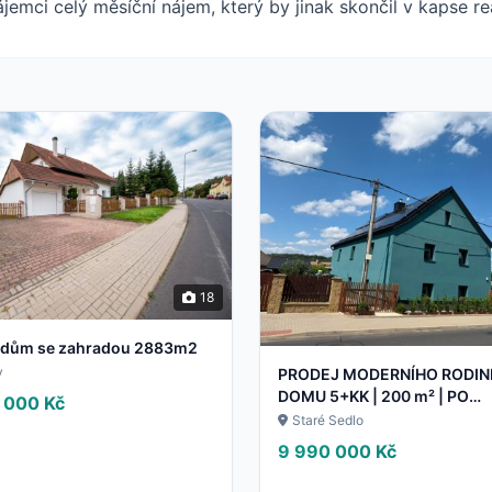
jemci celý měsíční nájem, který by jinak skončil v kapse rea
18
 dům se zahradou 2883m2
y
PRODEJ MODERNÍHO RODI
DOMU 5+KK | 200 m² | PO
 000 Kč
KOMPLETNÍ REKONSTRUKCI 
Staré Sedlo
POZEMEK 700 m² | STARÉ S
9 990 000 Kč