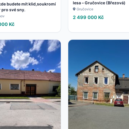
lesa – Gručovice (Březová)
de budete mít klid,soukromí
Gručovice
r pro své sny.
hov
2 499 000 Kč
000 Kč