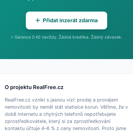
Přidat inzerát zdarma
⚡ Garance 0 Kč navždy. Žádná kreditka. Žádný závazek.
O projektu RealFree.cz
RealFree.cz vznikl s jasnou vizí: prodej a pronájem
nemovitosti by neměl stát statisíce korun. Věříme, že v
době internetu a chytrých telefonů nepotřebujete
zprostředkovatele, který si za zprostředkování
kontaktu účtuje 4–6 % z ceny nemovitosti. Proto jsme