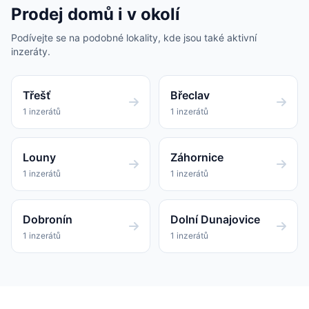
Prodej domů i v okolí
Podívejte se na podobné lokality, kde jsou také aktivní
inzeráty.
Třešť
Břeclav
1 inzerátů
1 inzerátů
Louny
Záhornice
1 inzerátů
1 inzerátů
Dobronín
Dolní Dunajovice
1 inzerátů
1 inzerátů