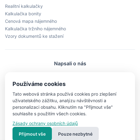
Realitní kalkulačky
Kalkulačka bonity
Cenová mapa nájemného
Kalkulačka tržního nájemného
Vzory dokumentů ke stažení
Napsali o nás
ProŽeny.cz
BydleníDnes.cz
LiveMag.cz
Používáme cookies
fman.cz
Men.cz
ProMuze.eu
Tato webová stránka používá cookies pro zlepšení
Objektiv24.cz
iBydleni.cz
Bigg.cz
uživatelského zážitku, analýzu návštěvnosti a
personalizaci obsahu. Kliknutím na "Přijmout vše"
souhlasíte s použitím všech cookies.
Zásady ochrany osobních údajů
© 2026 RealFree.cz - Všechna práva vyhrazena
Přijmout vše
Pouze nezbytné
Nastavení
Vytvořeno s ❤ pro lepší bydlení | Vytvořil
Pavel