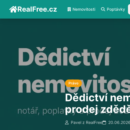
RealFree.cz
Nemovitosti
Poptávky
Právo
Dědictví nem
prodej zděd
Pavel z RealFree
20.06.202