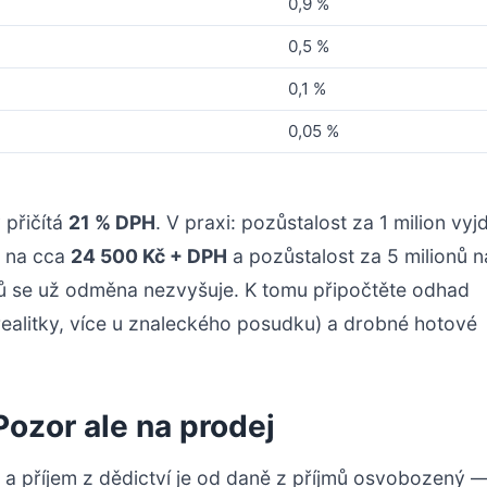
0,9 %
0,5 %
0,1 %
0,05 %
 přičítá
21 % DPH
. V praxi: pozůstalost za 1 milion vyj
y na cca
24 500 Kč + DPH
a pozůstalost za 5 milionů n
nů se už odměna nezvyšuje. K tomu připočtěte odhad
realitky, více u znaleckého posudku) a drobné hotové
Pozor ale na prodej
a příjem z dědictví je od daně z příjmů osvobozený —