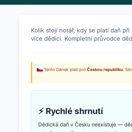
Kolik stojí notář, kdy se platí daň p
více dědici. Kompletní průvodce děd
Tento článek platí pro
Českou republiku
. Sl
⚡ Rychlé shrnutí
Dědická daň v Česku neexistuje — dědi