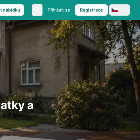
at nabídku
Přihlásit se
Registrace
CZ
latky a