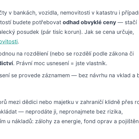
ty v bankách, vozidla, nemovitosti v katastru i přípa
itostí budete potřebovat
odhad obvyklé ceny
— stačí
alecký posudek (pár tisíc korun). Jak se cena určuje,
vitosti
.
nou na rozdělení (nebo se rozdělí podle zákona či
ictví
. Právní moc usnesení = jste vlastník.
sení se provede záznamem — bez návrhu na vklad a 
orů mezi dědici nebo majetku v zahraničí klidně přes r
kládat — neprodáte ji, nepronajmete bez rizika,
tím u nákladů: zálohy za energie, fond oprav a pojištěn