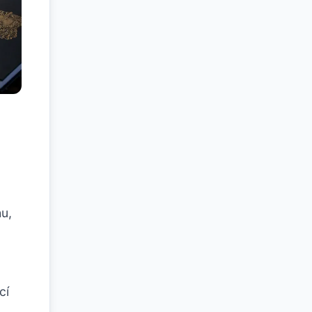
hu,
cí