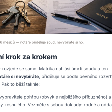
6 měsíců — notáře přiděluje soud, nevybíráte si ho.
ní krok za krokem
 rozjede se samo. Matrika nahlásí úmrtí soudu a ten
táře si nevybíráte
, přiděluje se podle pevného rozvr
 Pak to běží takhle:
vypravitele pohřbu (obvykle nejbližšího příbuzného) a
uhy zesnulého. Vezměte s sebou doklady: rodné a odda