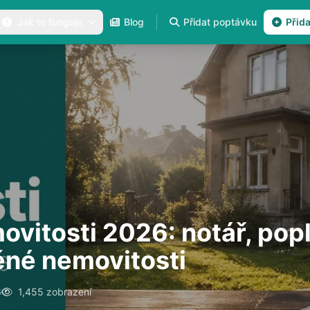
Jak to funguje
Blog
Přidat poptávku
Přid
ovitosti 2026: notář, pop
ěné nemovitosti
6
1,455 zobrazení