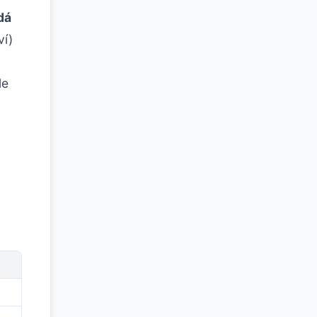
dá
ví)
le