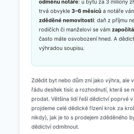
odměnu notáře
: u bytu za 3 miliony 
trvá obvykle
3–6 měsíců
a notáře vám
zděděné nemovitosti
: daň z příjmu ne
rodičích či manželovi se vám
započítá
často máte osvobození hned. A dědict
výhradou soupisu.
Zdědit byt nebo dům zní jako výhra, ale 
řádu desítek tisíc a rozhodnutí, která se 
prodat. Většina lidí řeší dědictví poprvé 
projdeme celé dědické řízení krok za krok
nikdy), jak je to s prodejem zděděného byt
dědictví odmítnout.