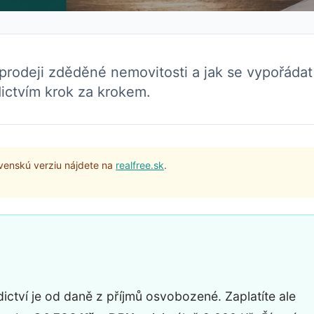
ři prodeji zděděné nemovitosti a jak se vypořádat
ictvím krok za krokem.
ovenskú verziu nájdete na
realfree.sk
.
ctví je od daně z příjmů osvobozené. Zaplatíte ale