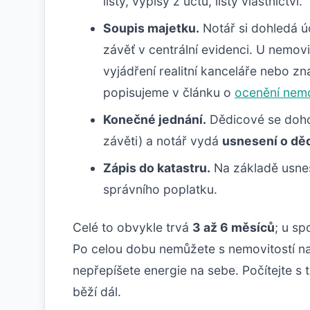
listy, výpisy z účtů, listy vlastnictví.
Soupis majetku.
Notář si dohledá úč
závěť v centrální evidenci. U nemov
vyjádření realitní kanceláře nebo zn
popisujeme v článku o
ocenění nemo
Konečné jednání.
Dědicové se dohod
závěti) a notář vydá
usnesení o děd
Zápis do katastru.
Na základě usne
správního poplatku.
Celé to obvykle trvá
3 až 6 měsíců
; u sp
Po celou dobu nemůžete s nemovitostí na
nepřepíšete energie na sebe. Počítejte s 
běží dál.