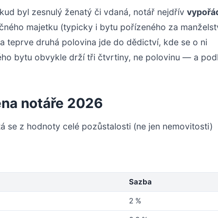
pokud byl zesnulý ženatý či vdaná, notář nejdřív
vypořá
ečného majetku (typicky i bytu pořízeného za manželst
teprve druhá polovina jde do dědictví, kde se o ni
ho bytu obvykle drží tři čtvrtiny, ne polovinu — a pod
měna notáře 2026
 se z hodnoty celé pozůstalosti (ne jen nemovitosti)
Sazba
2 %