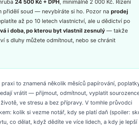
zhruba
24 500 Kč + DPH
, minimálně 2 000 Kč. Řízení
 přidělí soud — nevybíráte si ho. Pozor na
prodej
platíte až po 10 letech vlastnictví, ale u dědictví po
vá i doba, po kterou byt vlastnil zesnulý
— takže
ví s dluhy můžete odmítnout, nebo se chránit
v praxi to znamená několik měsíců papírování, poplatk
nedají vrátit — přijmout, odmítnout, vyplatit sourozence
v životě, ve stresu a bez přípravy. V tomhle průvodci
em: kolik si vezme notář, kdy se platí daň (spoiler: s
u, co dělat, když dědíte ve více lidech, a kdy je lepší