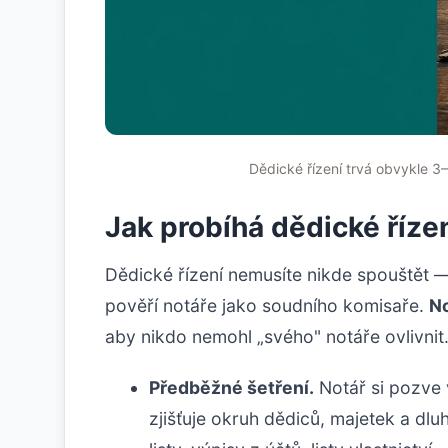
Dědické řízení trvá obvykle 3–
Jak probíhá dědické říze
Dědické řízení nemusíte nikde spouštět —
pověří notáře jako soudního komisaře.
No
aby nikdo nemohl „svého" notáře ovlivnit.
Předběžné šetření.
Notář si pozve 
zjišťuje okruh dědiců, majetek a dl