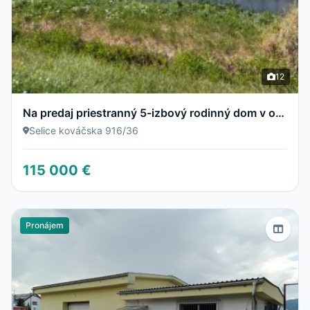
12
Na predaj priestranný 5-izbový rodinný dom v obci Selice pripravený stať sa vaším novým domovom
Selice kováčska 916/36
115 000 €
Pronájem