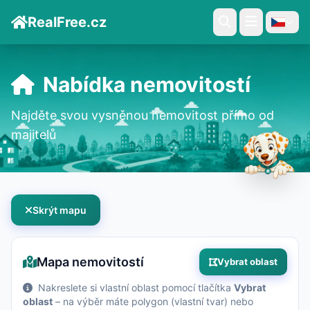
RealFree.cz
Nabídka nemovitostí
Najděte svou vysněnou nemovitost přímo od
majitelů
Skrýt mapu
Mapa nemovitostí
Vybrat oblast
Nakreslete si vlastní oblast pomocí tlačítka
Vybrat
oblast
– na výběr máte polygon (vlastní tvar) nebo