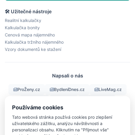
🛠 Užitečné nástroje
Realitní kalkulačky
Kalkulačka bonity
Cenová mapa nájemného
Kalkulačka tržního nájemného
Vzory dokumentů ke stažení
Napsali o nás
ProŽeny.cz
BydleníDnes.cz
LiveMag.cz
fman.cz
Men.cz
ProMuze.eu
Používáme cookies
Objektiv24.cz
iBydleni.cz
Bigg.cz
Tato webová stránka používá cookies pro zlepšení
uživatelského zážitku, analýzu návštěvnosti a
personalizaci obsahu. Kliknutím na "Přijmout vše"