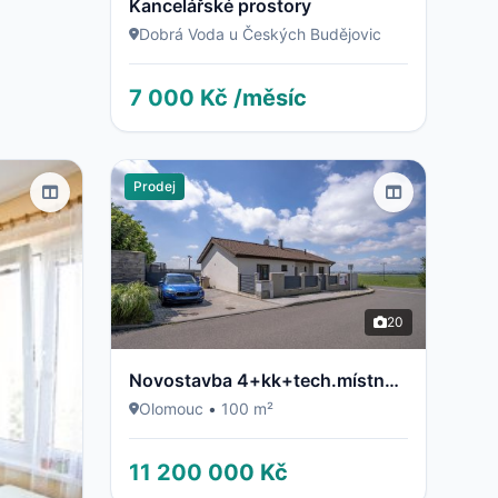
Kancelářské prostory
Dobrá Voda u Českých Budějovic
7 000 Kč /měsíc
Prodej
20
Novostavba 4+kk+tech.místnost
Olomouc
•
100 m²
11 200 000 Kč