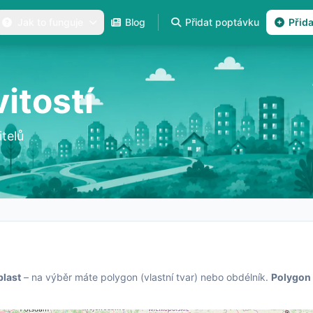
Jak to funguje
Blog
Přidat poptávku
Přid
itostí
telů
blast
– na výběr máte polygon (vlastní tvar) nebo obdélník.
Polygon 