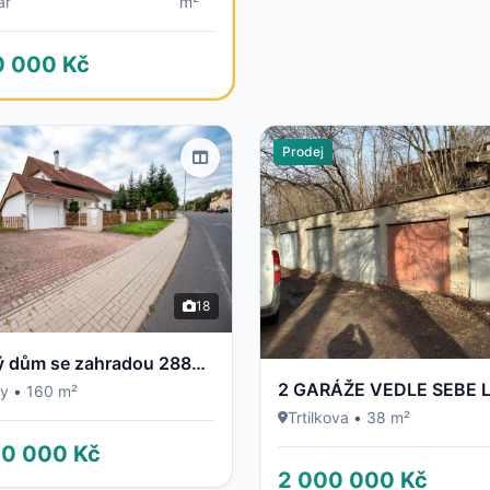
ar
m²
0 000 Kč
Prodej
18
rodinný dům se zahradou 2883m2
2 GARÁŽE VEDLE SEBE 
ny
•
160 m²
Trtilkova
•
38 m²
00 000 Kč
2 000 000 Kč