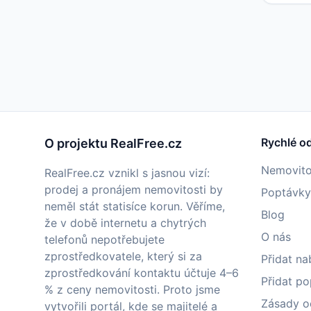
Rychlé o
O projektu RealFree.cz
Nemovito
RealFree.cz vznikl s jasnou vizí:
prodej a pronájem nemovitosti by
Poptávky
neměl stát statisíce korun. Věříme,
Blog
že v době internetu a chytrých
O nás
telefonů nepotřebujete
zprostředkovatele, který si za
Přidat na
zprostředkování kontaktu účtuje 4–6
Přidat p
% z ceny nemovitosti. Proto jsme
Zásady o
vytvořili portál, kde se majitelé a