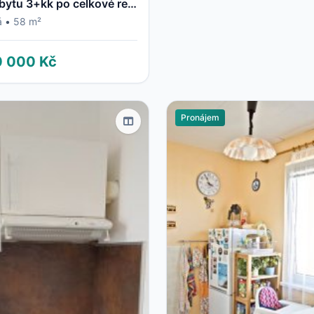
Prodej bytu 3+kk po celkové rekonstrukci
á
•
58 m²
0 000 Kč
Pronájem