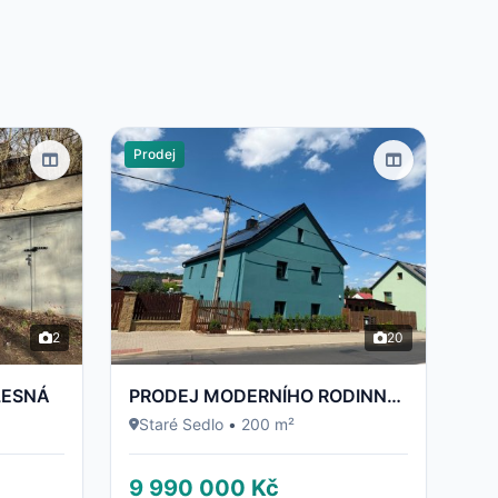
Prodej
2
20
LESNÁ
PRODEJ MODERNÍHO RODINNÉHO DOMU 5+KK | 200 m² | PO KOMPLETNÍ REKONSTRUKCI | POZEMEK 700 m² | STARÉ S
Staré Sedlo
•
200 m²
9 990 000 Kč