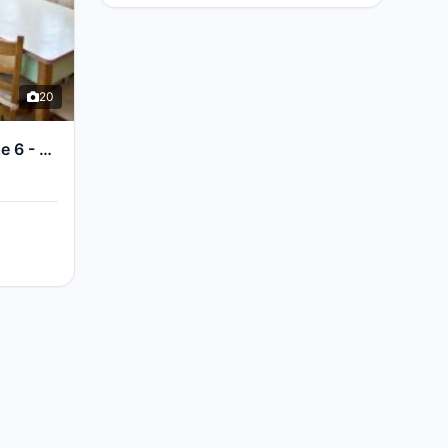
20
Pronájem bytu 2+1 v Praze 6 - Petřiny, 56m2