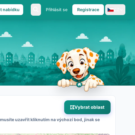
at nabídku
Přihlásit se
Registrace
CZ
Vybrat oblast
musíte uzavřít kliknutím na výchozí bod, jinak se