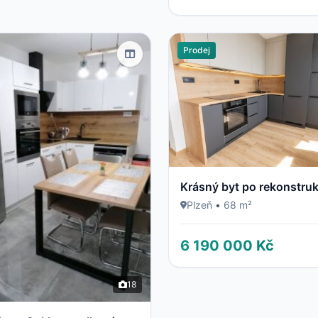
Prodej
Krásný byt po rekonstruk
Plzeň
•
68 m²
6 190 000 Kč
18