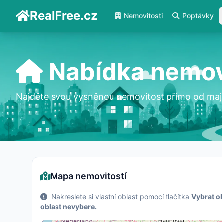
RealFree.cz
Nemovitosti
Poptávky
Nabídka nemov
Najděte svou vysněnou nemovitost přímo od maji
Mapa nemovitostí
Nakreslete si vlastní oblast pomocí tlačítka
Vybrat o
oblast nevybere.