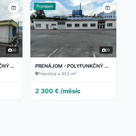
Pronájem
20
20
2
PRENÁJOM - POLYFUNKČNÝ OBJEKT / BUDOVA - NECPALSKÁ CESTA 34 E – PRIEVIDZA
PRENÁJOM - POLYFUNKČNÝ OBJEKT / BUDOVA - NECPALSKÁ CESTA 34 B – PRIEVIDZA
Prievidza
•
453 m²
2 300 € /měsíc