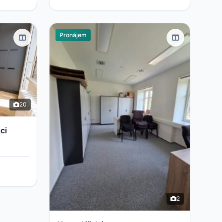
Pronájem
20
ci
2