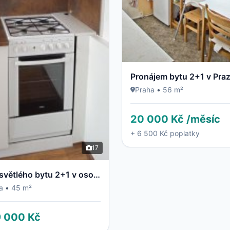
Praha
•
56 m²
20 000 Kč /měsíc
+ 6 500 Kč poplatky
17
Prodej světlého bytu 2+1 v osobním vlastnictví – Ostrava, Dubina (ul. Jaroslava Misky)
a
•
45 m²
9 000 Kč