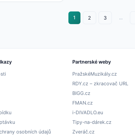
1
...
2
3
dkazy
Partnerské weby
sti
PražskéMuzikály.cz
RDY.cz – zkracovač URL
BIGG.cz
FMAN.cz
bídku
i-DIVADLO.eu
optávku
Tipy-na-dárek.cz
chrany osobních údajů
Zveráč.cz