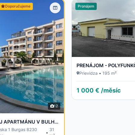
Doporučujeme
Pronájem
Prievidza
•
195 m²
1 000 € /měsíc
12
PRODEJ APARTMÁNU V BULHARSKU - 100 m od moře
rska 1 Burgas 8230
31
•