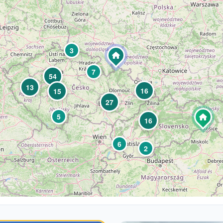
3
7
54
13
16
15
27
5
16
6
2