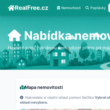
RealFree.cz
Nemovitosti
Poptávky
Nabídka nemov
Najděte svou vysněnou nemovitost přímo od maji
Mapa nemovitostí
Nakreslete si vlastní oblast pomocí tlačítka
Vybrat o
oblast nevybere.