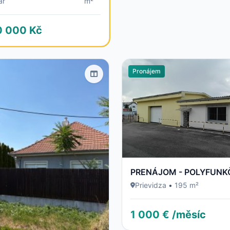
ar
m²
0 000 Kč
Pronájem
Prievidza
•
195 m²
1 000 € /měsíc