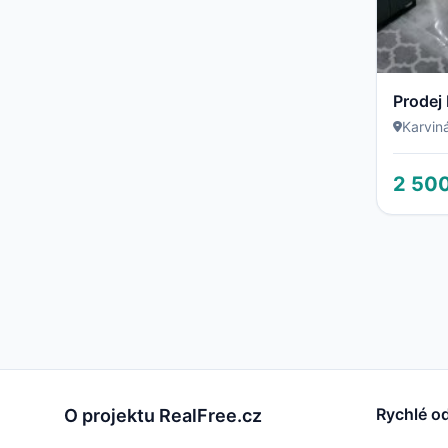
Karvin
2 50
Rychlé o
O projektu RealFree.cz