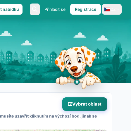
at nabídku
Přihlásit se
Registrace
CZ
Vybrat oblast
musíte uzavřít kliknutím na výchozí bod, jinak se