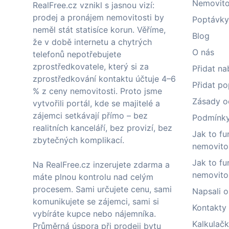
Nemovito
RealFree.cz vznikl s jasnou vizí:
prodej a pronájem nemovitosti by
Poptávky
neměl stát statisíce korun. Věříme,
Blog
že v době internetu a chytrých
O nás
telefonů nepotřebujete
zprostředkovatele, který si za
Přidat na
zprostředkování kontaktu účtuje 4–6
Přidat p
% z ceny nemovitosti. Proto jsme
Zásady o
vytvořili portál, kde se majitelé a
zájemci setkávají přímo – bez
Podmínky 
realitních kanceláří, bez provizí, bez
Jak to fu
zbytečných komplikací.
nemovito
Jak to fu
Na RealFree.cz inzerujete zdarma a
nemovito
máte plnou kontrolu nad celým
procesem. Sami určujete cenu, sami
Napsali o
komunikujete se zájemci, sami si
Kontakty
vybíráte kupce nebo nájemníka.
Kalkulačk
Průměrná úspora při prodeji bytu