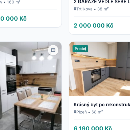
2 GARÁŽE VEDLE SEBE 
ny
•
160 m²
Trtilkova
•
38 m²
00 000 Kč
2 000 000 Kč
Prodej
Krásný byt po rekonstruk
Plzeň
•
68 m²
6 190 000 Kč