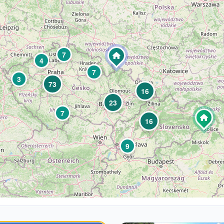
7
4
7
3
73
16
23
7
16
9