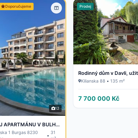
Doporučujeme
Prodej
Kilianska 88
•
135 m²
7 700 000 Kč
12
PRODEJ APARTMÁNU V BULHARSKU - 100 m od moře
rska 1 Burgas 8230
31
•