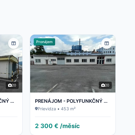
Pronájem
20
20
PRENÁJOM - POLYFUNKČNÝ OBJEKT / BUDOVA - NECPALSKÁ CESTA 34 E – PRIEVIDZA
PRENÁJOM - POLYFUNKČNÝ OBJEKT / BUDOVA - NECPALSKÁ CESTA 34 B – PRIEVIDZA
Prievidza
•
453 m²
2 300 € /měsíc