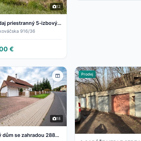
12
Na predaj priestranný 5-izbový rodinný dom v obci Selice pripravený stať sa vaším novým domovom
 kováčska 916/36
00 €
Prodej
18
rodinný dům se zahradou 2883m2