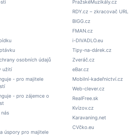
sti
PražskéMuzikály.cz
RDY.cz – zkracovač URL
BIGG.cz
FMAN.cz
bídku
i-DIVADLO.eu
optávku
Tipy-na-dárek.cz
chrany osobních údajů
Zveráč.cz
užití
eBar.cz
nguje - pro majitele
Mobilní-kadeřnictví.cz
stí
Web-clever.cz
nguje - pro zájemce o
RealFree.sk
st
Kvízov.cz
 nás
Karavaning.net
CVčko.eu
a úspory pro majitele