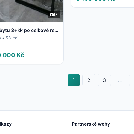
18
Prodej bytu 3+kk po celkové rekonstrukci
á
•
58 m²
0 000 Kč
1
...
2
3
dkazy
Partnerské weby