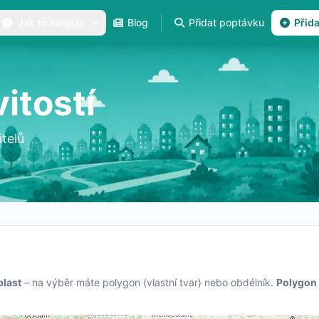
Jak to funguje
Blog
Přidat poptávku
Přid
itostí
telů
blast
– na výběr máte polygon (vlastní tvar) nebo obdélník.
Polygon 