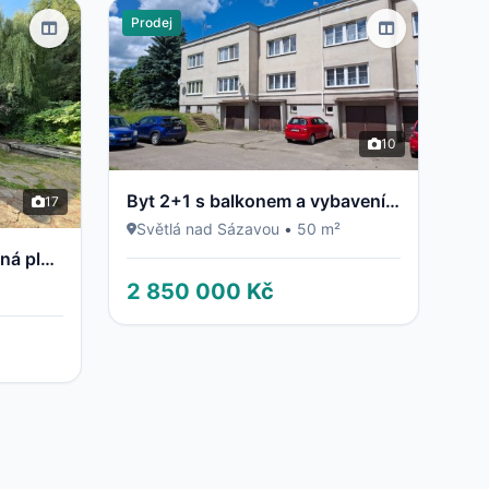
Prodej
10
Byt 2+1 s balkonem a vybavením – Světlá nad Sázavou
17
2
Světlá nad Sázavou
•
50 m²
Rodinný dům v Davli, užitná plocha 135 m2, rovinatý pozemek 594 m2
2 850 000 Kč