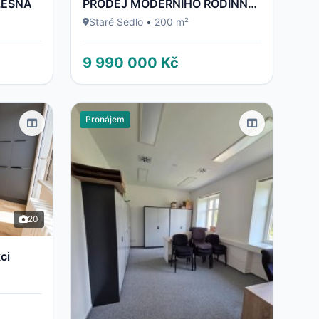
LESNÁ
PRODEJ MODERNÍHO RODINNÉHO DOMU 5+KK | 200 m² | PO KOMPLETNÍ REKONSTRUKCI | POZEMEK 700 m² | STARÉ S
Staré Sedlo
•
200 m²
9 990 000 Kč
Pronájem
20
ci