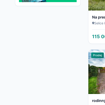
Selice
115 0
Prodej