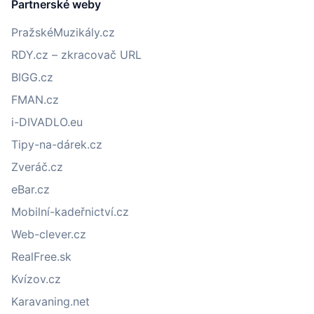
Partnerské weby
PražskéMuzikály.cz
RDY.cz – zkracovač URL
BIGG.cz
FMAN.cz
i-DIVADLO.eu
Tipy-na-dárek.cz
Zveráč.cz
eBar.cz
Mobilní-kadeřnictví.cz
Web-clever.cz
RealFree.sk
Kvízov.cz
Karavaning.net