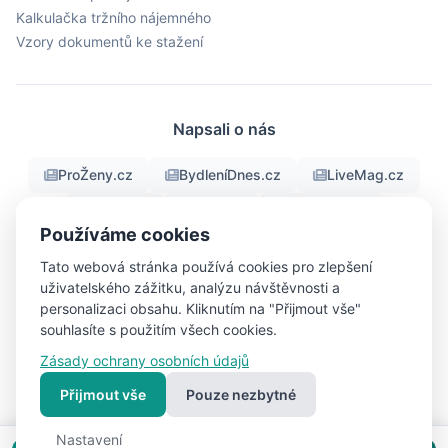
Kalkulačka tržního nájemného
Vzory dokumentů ke stažení
Napsali o nás
ProŽeny.cz
BydleníDnes.cz
LiveMag.cz
fman.cz
Men.cz
ProMuze.eu
Používáme cookies
Objektiv24.cz
iBydleni.cz
Bigg.cz
Tato webová stránka používá cookies pro zlepšení
uživatelského zážitku, analýzu návštěvnosti a
personalizaci obsahu. Kliknutím na "Přijmout vše"
souhlasíte s použitím všech cookies.
© 2026 RealFree.cz - Všechna práva vyhrazena
Zásady ochrany osobních údajů
Nastavení
Vytvořeno s ❤ pro lepší bydlení | Vytvořil
cookies
webpj.cz
Přijmout vše
Pouze nezbytné
Nastavení