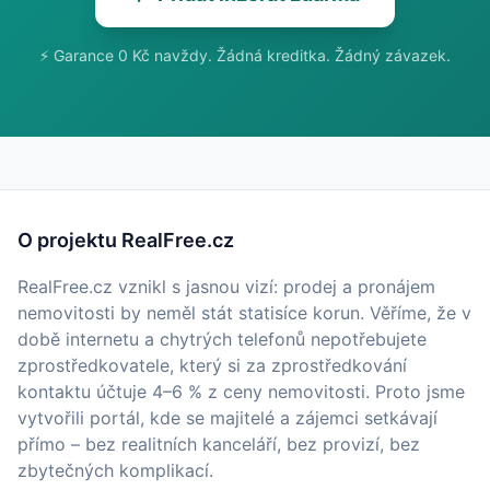
⚡ Garance 0 Kč navždy. Žádná kreditka. Žádný závazek.
O projektu RealFree.cz
RealFree.cz vznikl s jasnou vizí: prodej a pronájem
nemovitosti by neměl stát statisíce korun. Věříme, že v
době internetu a chytrých telefonů nepotřebujete
zprostředkovatele, který si za zprostředkování
kontaktu účtuje 4–6 % z ceny nemovitosti. Proto jsme
vytvořili portál, kde se majitelé a zájemci setkávají
přímo – bez realitních kanceláří, bez provizí, bez
zbytečných komplikací.