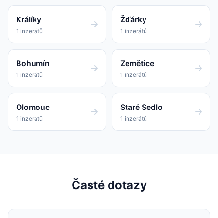
Králíky
Žďárky
1 inzerátů
1 inzerátů
Bohumín
Zemětice
1 inzerátů
1 inzerátů
Olomouc
Staré Sedlo
1 inzerátů
1 inzerátů
Časté dotazy