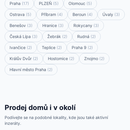
Praha
(17)
PLZEŇ
(5)
Olomouc
(5)
Ostrava
(5)
Příbram
(4)
Beroun
(4)
Úvaly
(3)
Benešov
(3)
Hranice
(3)
Rokycany
(3)
Česká Lípa
(3)
Žebrák
(2)
Rudná
(2)
Ivančice
(2)
Teplice
(2)
Praha 9
(2)
Králův Dvůr
(2)
Hostomice
(2)
Znojmo
(2)
Hlavní město Praha
(2)
Prodej domů i v okolí
Podívejte se na podobné lokality, kde jsou také aktivní
inzeráty.