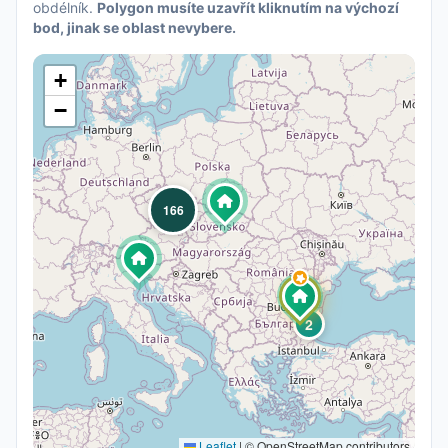
obdélník.
Polygon musíte uzavřít kliknutím na výchozí
bod, jinak se oblast nevybere.
+
−
166
2
Leaflet
|
© OpenStreetMap contributors