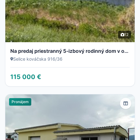
12
Na predaj priestranný 5-izbový rodinný dom v obci Selice pripravený stať sa vaším novým domovom
Selice kováčska 916/36
115 000 €
Pronájem