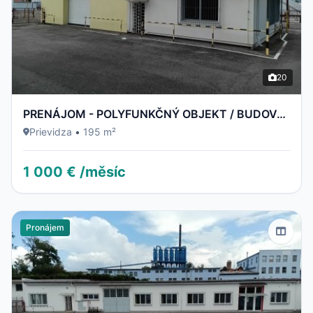
20
PRENÁJOM - POLYFUNKČNÝ OBJEKT / BUDOVA - NECPALSKÁ CESTA 34 E – PRIEVIDZA
Prievidza
•
195 m²
1 000 € /měsíc
Pronájem