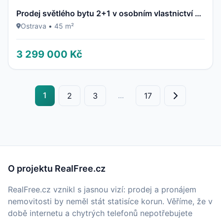
Prodej světlého bytu 2+1 v osobním vlastnictví – Ostrava, Dubina (ul. Jaroslava Misky)
Ostrava
•
45 m²
3 299 000 Kč
1
...
2
3
17
O projektu RealFree.cz
RealFree.cz vznikl s jasnou vizí: prodej a pronájem
nemovitosti by neměl stát statisíce korun. Věříme, že v
době internetu a chytrých telefonů nepotřebujete