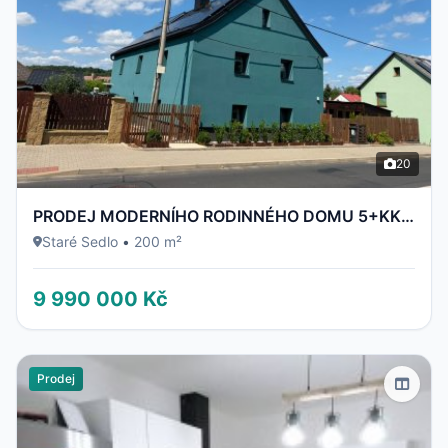
20
PRODEJ MODERNÍHO RODINNÉHO DOMU 5+KK | 200 m² | PO KOMPLETNÍ REKONSTRUKCI | POZEMEK 700 m² | STARÉ S
Staré Sedlo
•
200 m²
9 990 000 Kč
Prodej