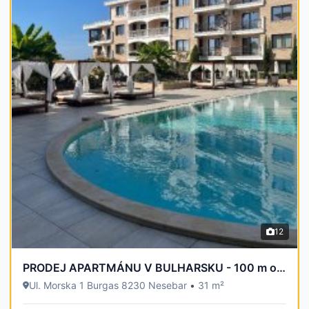
12
PRODEJ APARTMÁNU V BULHARSKU - 100 m od moře
Ul. Morska 1 Burgas 8230 Nesebar
•
31 m²