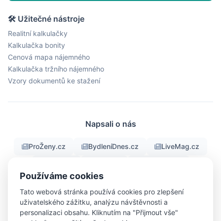
🛠 Užitečné nástroje
Realitní kalkulačky
Kalkulačka bonity
Cenová mapa nájemného
Kalkulačka tržního nájemného
Vzory dokumentů ke stažení
Napsali o nás
ProŽeny.cz
BydleníDnes.cz
LiveMag.cz
fman.cz
Men.cz
ProMuze.eu
Používáme cookies
Objektiv24.cz
iBydleni.cz
Bigg.cz
Tato webová stránka používá cookies pro zlepšení
uživatelského zážitku, analýzu návštěvnosti a
personalizaci obsahu. Kliknutím na "Přijmout vše"