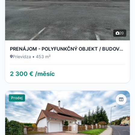
20
PRENÁJOM - POLYFUNKČNÝ OBJEKT / BUDOVA - NECPALSKÁ CESTA 34 B – PRIEVIDZA
Prievidza
•
453 m²
2 300 € /měsíc
Prodej