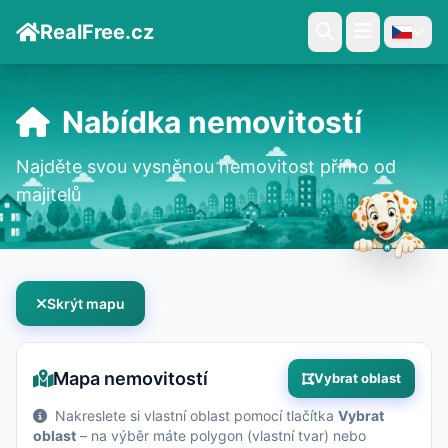
RealFree.cz
Nabídka nemovitostí
Najděte svou vysněnou nemovitost přímo od
majitelů
Skrýt mapu
Mapa nemovitostí
Vybrat oblast
Nakreslete si vlastní oblast pomocí tlačítka
Vybrat
oblast
– na výběr máte polygon (vlastní tvar) nebo