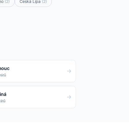
mo
(2)
Česká Lípa
(2)
mouc
rátů
iná
rátů