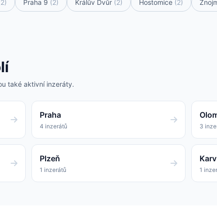
(2)
Praha 9
(2)
Králův Dvůr
(2)
Hostomice
(2)
Znoj
lí
u také aktivní inzeráty.
Praha
Olo
4 inzerátů
3 inze
Plzeň
Karv
1 inzerátů
1 inze