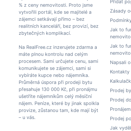
Přidat p
% z ceny nemovitosti. Proto jsme
Zásady o
vytvořili portál, kde se majitelé a
zájemci setkávají přímo – bez
Podmínky 
realitních kanceláří, bez provizí, bez
Jak to fu
zbytečných komplikací.
nemovito
Jak to fu
Na RealFree.cz inzerujete zdarma a
nemovito
máte plnou kontrolu nad celým
procesem. Sami určujete cenu, sami
Napsali o
komunikujete se zájemci, sami si
Kontakty
vybíráte kupce nebo nájemníka.
Kalkulačk
Průměrná úspora při prodeji bytu
přesahuje 130 000 Kč, při pronájmu
Prodej by
ušetříte nájemníkům celý měsíční
Prodej do
nájem. Peníze, které by jinak spolkla
Pronájem
provize, zůstanou tam, kde mají být
– u vás.
Prodej p
Jak vydě