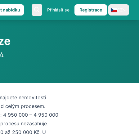
at nabídku
Přihlásit se
Registrace
CZ
ze
ů.
najdete nemovitosti
nad celým procesem.
í: 4 950 000 – 4 950 000
 procesu nezasahuje.
0 až 250 000 Kč. U