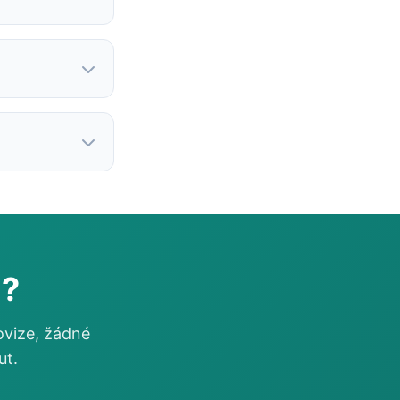
i?
ovize, žádné
ut.