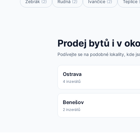
Žebrák
(2)
Rudná
(2)
Ivančice
(2)
Teplice
Prodej bytů i v oko
Podívejte se na podobné lokality, kde jso
Ostrava
4 inzerátů
Benešov
2 inzerátů