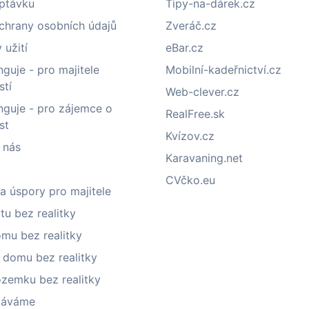
optávku
Tipy-na-dárek.cz
chrany osobních údajů
Zveráč.cz
užití
eBar.cz
nguje - pro majitele
Mobilní-kadeřnictví.cz
stí
Web-clever.cz
nguje - pro zájemce o
RealFree.sk
st
Kvízov.cz
 nás
Karavaning.net
CVčko.eu
a úspory pro majitele
tu bez realitky
mu bez realitky
 domu bez realitky
ozemku bez realitky
láváme