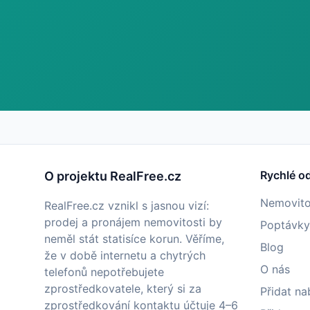
Rychlé o
O projektu RealFree.cz
Nemovito
RealFree.cz vznikl s jasnou vizí:
prodej a pronájem nemovitosti by
Poptávky
neměl stát statisíce korun. Věříme,
Blog
že v době internetu a chytrých
O nás
telefonů nepotřebujete
zprostředkovatele, který si za
Přidat na
zprostředkování kontaktu účtuje 4–6