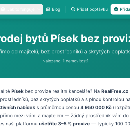
Jak to funguje
Blog
Přidat poptávku
Přid
rodej bytů Písek bez provi
římo od majitelů, bez prostředníků a skrytých poplatk
Nalezeno:
1
nemovitostí
kalitě
Písek
bez provize realitní kanceláře? Na
RealFree.cz
prostředníků, bez skrytých poplatků a s plnou kontrolou 
ktivních nabídek
s průměrnou cenou
4 950 000 Kč
(rozpět
 přímo mezi vámi a majitelem — žádný prostředník vám do
es naši platformu
ušetříte 3–5 % provize
— typicky 100 00