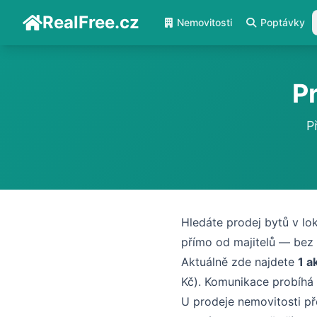
RealFree.cz
Nemovitosti
Poptávky
P
P
Hledáte prodej bytů v lo
přímo od majitelů — bez 
Aktuálně zde najdete
1 a
Kč). Komunikace probíhá
U prodeje nemovitosti př