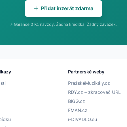
Přidat inzerát zdarma
⚡ Garance 0 Kč navždy. Žádná kreditka. Žádný závazek.
dkazy
Partnerské weby
sti
PražskéMuzikály.cz
RDY.cz – zkracovač URL
BIGG.cz
FMAN.cz
bídku
i-DIVADLO.eu