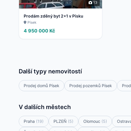
13
Prodám zděný byt 2+1 v Písku
Písek
4 950 000 Kč
Další typy nemovitostí
Prodej domů Písek
Prodej pozemků Písek
Prod
V dalších městech
Praha
(19)
PLZEŇ
(5)
Olomouc
(5)
Ostrav