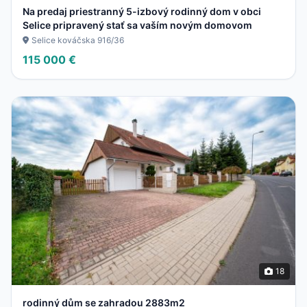
Na predaj priestranný 5-izbový rodinný dom v obci
Selice pripravený stať sa vaším novým domovom
Selice kováčska 916/36
115 000 €
18
rodinný dům se zahradou 2883m2