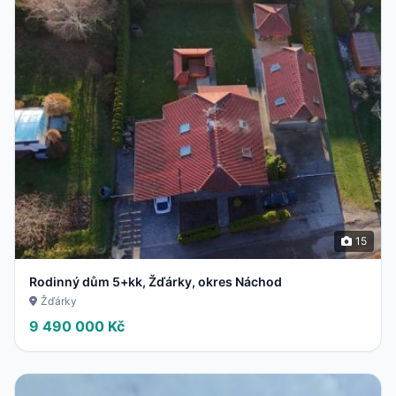
15
Rodinný dům 5+kk, Žďárky, okres Náchod
Žďárky
9 490 000 Kč