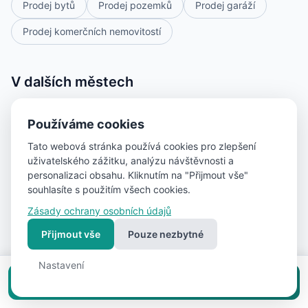
Prodej bytů
Prodej pozemků
Prodej garáží
Prodej komerčních nemovitostí
V dalších městech
Praha
(18)
Ostrava
(5)
PLZEŇ
(5)
Používáme cookies
Olomouc
(5)
Příbram
(4)
Beroun
(4)
Tato webová stránka používá cookies pro zlepšení
uživatelského zážitku, analýzu návštěvnosti a
Úvaly
(3)
Benešov
(3)
Hranice
(3)
personalizaci obsahu. Kliknutím na "Přijmout vše"
souhlasíte s použitím všech cookies.
Rokycany
(3)
Česká Lípa
(2)
Zásady ochrany osobních údajů
Hlavní město Praha
(2)
Žebrák
(2)
Rudná
(2)
Přijmout vše
Pouze nezbytné
Ivančice
(2)
Teplice
(2)
Praha 9
(2)
Nastavení
Králův Dvůr
(2)
Hostomice
(2)
Znojmo
(2)
Vložit inzerát zdarma