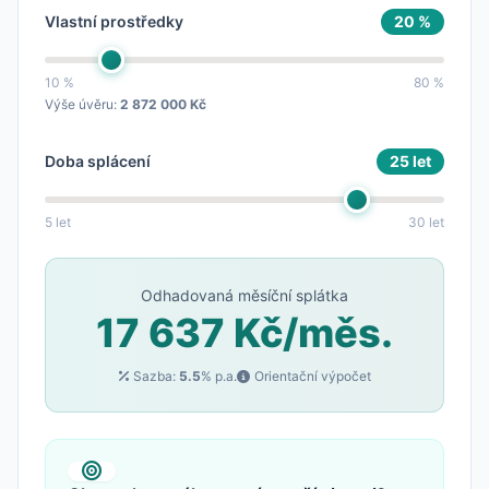
Vlastní prostředky
20 %
10 %
80 %
Výše úvěru:
2 872 000 Kč
Doba splácení
25 let
5 let
30 let
Odhadovaná měsíční splátka
17 637 Kč/měs.
Sazba:
5.5
% p.a.
Orientační výpočet