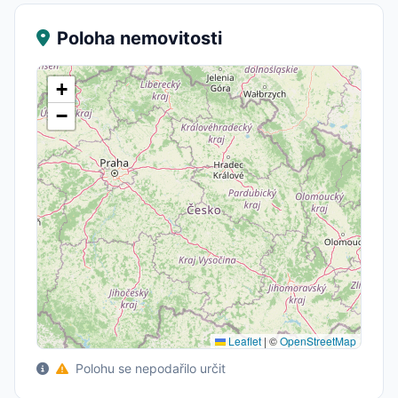
Poloha nemovitosti
+
−
Leaflet
|
©
OpenStreetMap
Polohu se nepodařilo určit