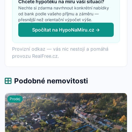
Chcete hypotéku na míru vaší situaci?
Nechte si zdarma navrhnout konkrétní nabídky
od bank podle vašeho příjmu a záměru —
přesnější než orientační výpočet výše.
Spočítat na HypoNaMíru.cz →
Provizní odkaz — vás nic nestojí a pomáhá
provozu RealFree.cz.
Podobné nemovitosti
Prodej