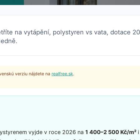
šetříte na vytápění, polystyren vs vata, dotace 2
hledně.
ovenskú verziu nájdete na
realfree.sk
.
olystyrenem vyjde v roce 2026 na
1 400–2 500 Kč/m²
i