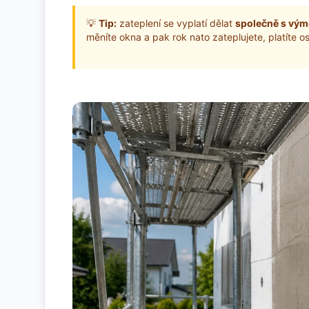
💡
Tip:
zateplení se vyplatí dělat
společně s vý
měníte okna a pak rok nato zateplujete, platíte o