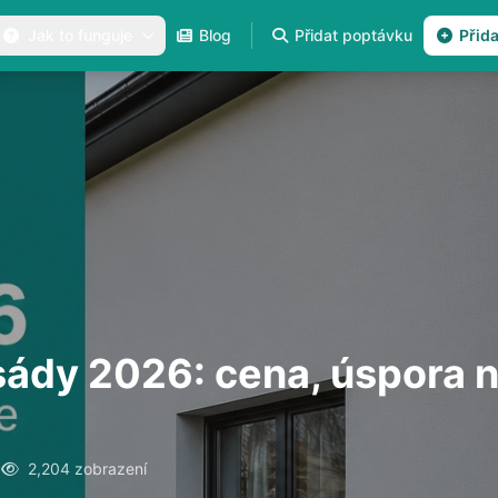
Jak to funguje
Blog
Přidat poptávku
Přid
sády 2026: cena, úspora n
6
2,204 zobrazení