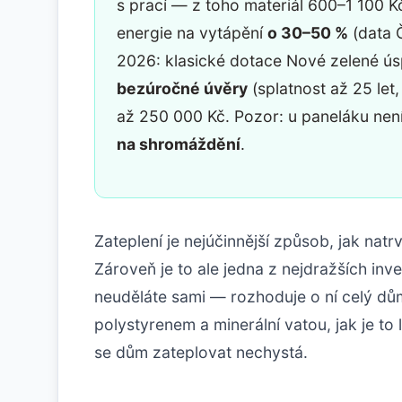
s prací — z toho materiál 600–1 100 K
energie na vytápění
o 30–50 %
(data 
2026: klasické dotace Nové zelené ús
bezúročné úvěry
(splatnost až 25 let,
až 250 000 Kč. Pozor: u paneláku není
na shromáždění
.
Zateplení je nejúčinnější způsob, jak nat
Zároveň je to ale jedna z nejdražších inv
neuděláte sami — rozhoduje o ní celý dům
polystyrenem a minerální vatou, jak je to
se dům zateplovat nechystá.