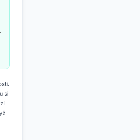
u
t
sti.
u si
zi
dyž