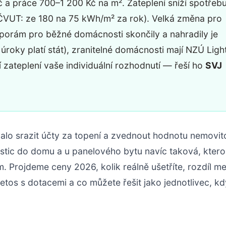
č a práce 700–1 200 Kč na m². Zateplení sníží spotřeb
ČVUT: ze 180 na 75 kWh/m² za rok). Velká změna pro
porám pro běžné domácnosti skončily a nahradily je
 úroky platí stát), zranitelné domácnosti mají NZÚ Ligh
 zateplení vaše individuální rozhodnutí — řeší ho
SVJ
rvalo srazit účty za topení a zvednout hodnotu nemovito
estic do domu a u panelového bytu navíc taková, ktero
. Projdeme ceny 2026, kolik reálně ušetříte, rozdíl me
 letos s dotacemi a co můžete řešit jako jednotlivec, k