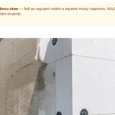
měnou oken
— řeší se napojení ostění a tepelné mosty najednou. Kdy
stění dvakrát.