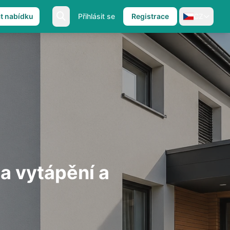
at nabídku
Přihlásit se
Registrace
CZ
a vytápění a