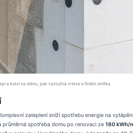
epí a kotví na stěnu, pak výztužná vrstva a finální omítka.
í
Komplexní zateplení sníží spotřebu energie na vytápěn
sá průměrná spotřeba domu po renovaci ze
180 kWh/