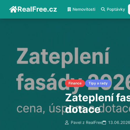
RealFree.cz
Nemovitosti
Poptávky
Finance
Tipy a rady
Zateplení fa
dotace
Pavel z RealFree
13.06.202