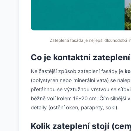
Zateplená fasáda je nejlepší dlouhodobá in
Co je kontaktní zateplení
Nejčastější způsob zateplení fasády je
ko
(polystyren nebo minerální vata) se nale
přetáhnou se výztužnou vrstvou se síťovi
běžně volí kolem 16–20 cm. Čím silnější vr
detaily (ostění oken, parapety, sokl).
Kolik zateplení stojí (ce