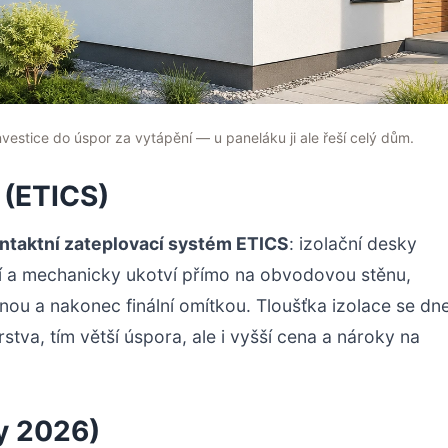
vestice do úspor za vytápění — u paneláku ji ale řeší celý dům.
 (ETICS)
ntaktní zateplovací systém ETICS
: izolační desky
pí a mechanicky ukotví přímo na obvodovou stěnu,
nou a nakonec finální omítkou. Tloušťka izolace se dn
stva, tím větší úspora, ale i vyšší cena a nároky na
ny 2026)