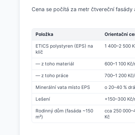
Cena se počítá za metr čtvereční fasády a
Položka
Orientační c
ETICS polystyren (EPS) na
1 400–2 500 K
klíč
— z toho materiál
600–1 100 Kč/
— z toho práce
700–1 200 Kč
Minerální vata místo EPS
o 20–40 % dr
Lešení
+150–300 Kč/
Rodinný dům (fasáda ~150
cca 250 000–
m²)
Kč