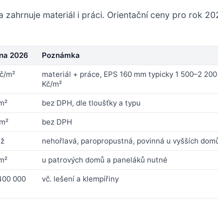
 zahrnuje materiál i práci. Orientační ceny pro rok 20
ena 2026
Poznámka
č/m²
materiál + práce, EPS 160 mm typicky 1 500–2 200
Kč/m²
m²
bez DPH, dle tloušťky a typu
/m²
bez DPH
áž
nehořlavá, paropropustná, povinná u vyšších dom
m²
u patrových domů a paneláků nutné
400 000
vč. lešení a klempířiny