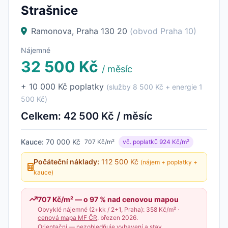
Strašnice
Ramonova, Praha 130 20
(obvod Praha 10)
Nájemné
32 500 Kč
/ měsíc
+ 10 000 Kč poplatky
(služby 8 500 Kč + energie 1
500 Kč)
Celkem: 42 500 Kč / měsíc
Kauce:
70 000 Kč
707 Kč/m²
vč. poplatků 924 Kč/m²
Počáteční náklady:
112 500 Kč
(nájem + poplatky +
kauce)
707 Kč/m² — o 97 % nad cenovou mapou
Obvyklé nájemné (2+kk / 2+1, Praha): 358 Kč/m² ·
cenová mapa MF ČR
, březen 2026.
Orientační — nezohledňuje vybavení a stav.