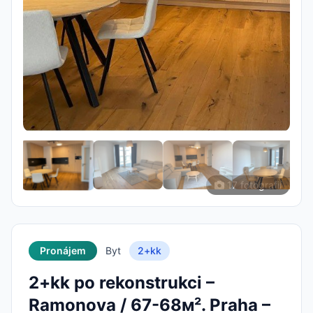
17 fotografií
Pronájem
Byt
2+kk
2+kk po rekonstrukci –
Ramonova / 67-68м². Praha –