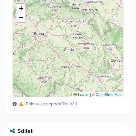
+
−
Leaflet
|
©
OpenStreetMap
Polohu se nepodařilo určit
Sdílet