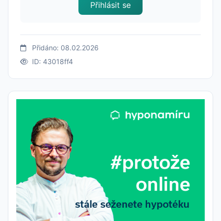
Přihlásit se
Přidáno: 08.02.2026
ID: 43018ff4