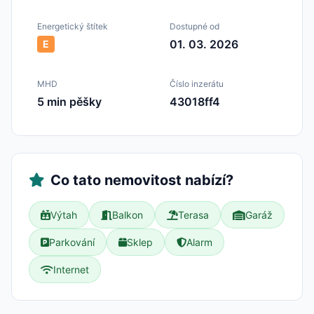
Energetický štítek
Dostupné od
01. 03. 2026
E
MHD
Číslo inzerátu
5 min pěšky
43018ff4
Co tato nemovitost nabízí?
Výtah
Balkon
Terasa
Garáž
Parkování
Sklep
Alarm
Internet