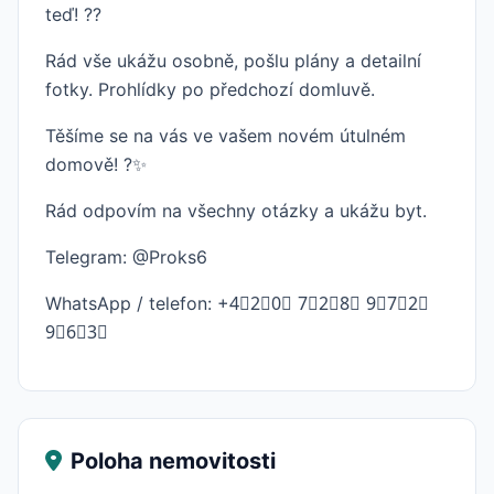
teď! ??
Rád vše ukážu osobně, pošlu plány a detailní
fotky. Prohlídky po předchozí domluvě.
Těšíme se na vás ve vašem novém útulném
domově! ?✨
Rád odpovím na všechny otázky a ukážu byt.
Telegram: @Proks6
WhatsApp / telefon: +4⃣2⃣0⃣ 7⃣2⃣8⃣ 9⃣7⃣2⃣
9⃣6⃣3⃣
Poloha nemovitosti