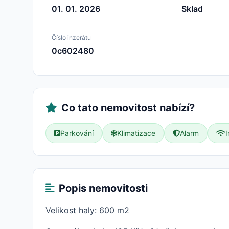
01. 01. 2026
Sklad
Číslo inzerátu
0c602480
Co tato nemovitost nabízí?
Parkování
Klimatizace
Alarm
I
Popis nemovitosti
Velikost haly: 600 m2