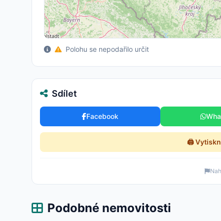
Polohu se nepodařilo určit
Sdílet
Facebook
Wha
🖨️ Vytisk
Nahl
Podobné nemovitosti