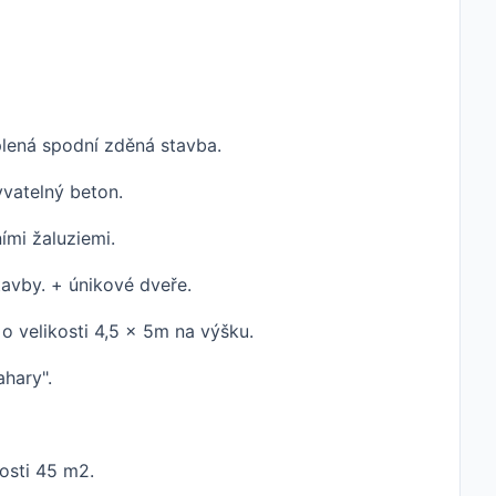
eplená spodní zděná stavba.
vatelný beton.
ími žaluziemi.
tavby. + únikové dveře.
 o velikosti 4,5 x 5m na výšku.
ahary".
kosti 45 m2.