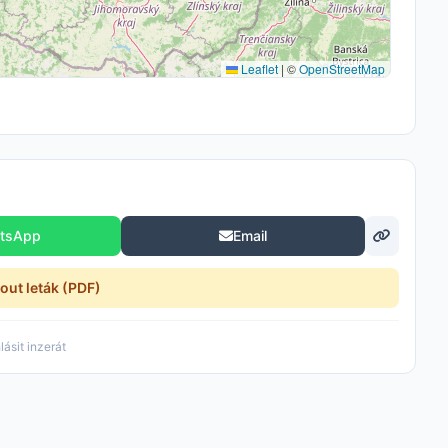
Leaflet
|
©
OpenStreetMap
tsApp
Email
nout leták (PDF)
ásit inzerát