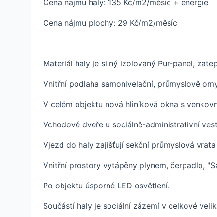
Cena nájmu haly: 135 Kč/m2/měsíc + energie
Cena nájmu plochy: 29 Kč/m2/měsíc
Materiál haly je silný izolovaný Pur-panel, zat
Vnitřní podlaha samonivelační, průmyslově omy
V celém objektu nová hliníková okna s venkovn
Vchodové dveře u sociálně-administrativní ves
Vjezd do haly zajišťují sekční průmyslová vrata
Vnitřní prostory vytápěny plynem, čerpadlo, "S
Po objektu úsporné LED osvětlení.
Součástí haly je sociální zázemí v celkové veli