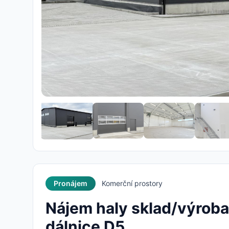
Pronájem
Komerční prostory
Nájem haly sklad/výroba
dálnice D5