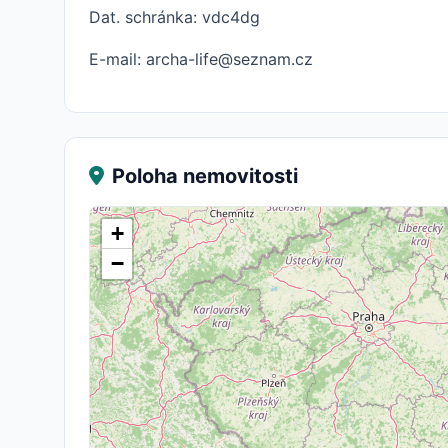
Dat. schránka: vdc4dg
E-mail: archa-life@seznam.cz
Poloha nemovitosti
+
−