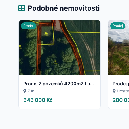
Podobné nemovitosti
Prodej
Prodej
Prodej 2 pozemků 4200m2 Lužkovice u Zlína
Prodej 
Zlín
Hosto
546 000 Kč
280 0