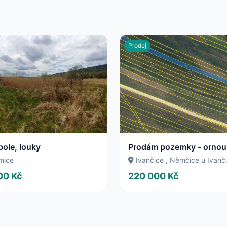
Prodej
pole, louky
mice
Ivančice , Němčice u Ivanč
00 Kč
220 000 Kč