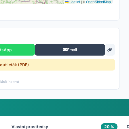
Leaflet
|
©
OpenStreetMap
tsApp
Email
nout leták (PDF)
ásit inzerát
Vlastní prostředky
20 %
D