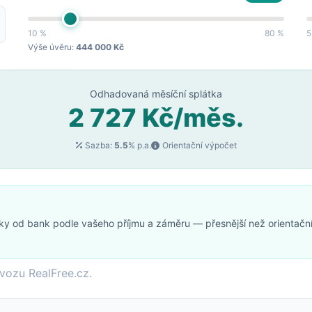
10 %
80 %
5
Výše úvěru:
444 000 Kč
Odhadovaná měsíční splátka
2 727 Kč/měs.
Sazba:
5.5
% p.a.
Orientační výpočet
ky od bank podle vašeho příjmu a záměru — přesnější než orientačn
vozu RealFree.cz.