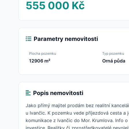
555 000 Kč
Parametry nemovitosti
Plocha pozemku
Typ pozemku
12906 m²
Orná půda
Popis nemovitosti
Jako přímý majitel prodám bez realitní kancel
u Ivančic. K pozemku vede příjezdová cesta a 
komunikace z Ivančic do Mor. Krumlova. Info 
investice. Realitky či zprostředkovatelé nevole