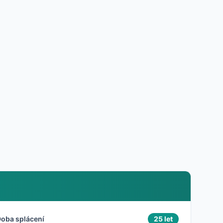
oba splácení
25 let