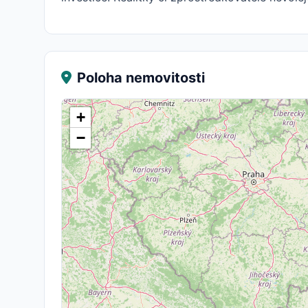
Poloha nemovitosti
+
−