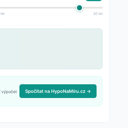
 let
30 let
Spočítat na HypoNaMíru.cz →
í výpočet