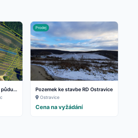
Prodej
Prodám pozemky - ornou půdu v k.ú. Němčice u Ivančic, bez realitky
Pozemek ke stavbe RD Ostravice
ic
Ostravice
Cena na vyžádání