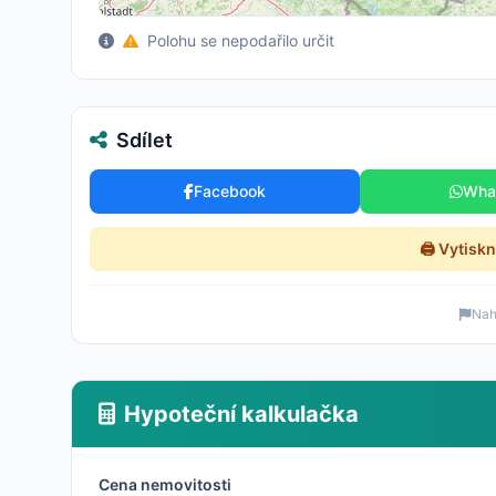
Polohu se nepodařilo určit
Sdílet
Facebook
Wha
🖨️ Vytisk
Nahl
Hypoteční kalkulačka
Cena nemovitosti