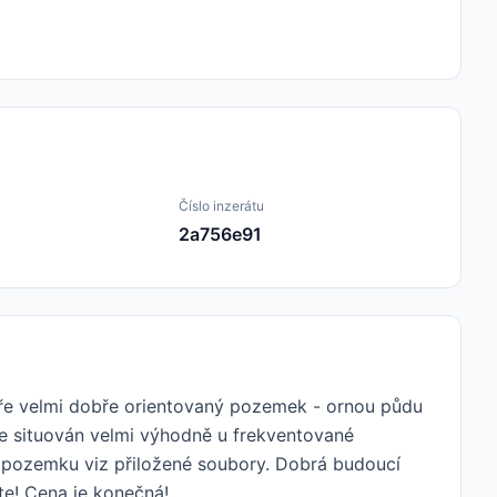
Číslo inzerátu
2a756e91
áře velmi dobře orientovaný pozemek - ornou půdu
je situován velmi výhodně u frekventované
o pozemku viz přiložené soubory. Dobrá budoucí
jte! Cena je konečná!