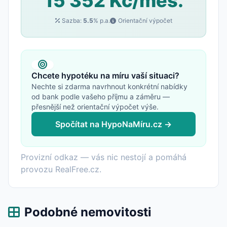
15 352 Kč/měs.
Sazba:
5.5
% p.a.
Orientační výpočet
Chcete hypotéku na míru vaší situaci?
Nechte si zdarma navrhnout konkrétní nabídky
od bank podle vašeho příjmu a záměru —
přesnější než orientační výpočet výše.
Spočítat na HypoNaMíru.cz →
Provizní odkaz — vás nic nestojí a pomáhá
provozu RealFree.cz.
Podobné nemovitosti