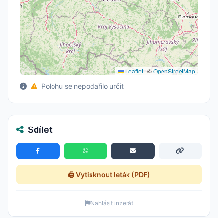
Leaflet
|
©
OpenStreetMap
Polohu se nepodařilo určit
Sdílet
🖨️ Vytisknout leták (PDF)
Nahlásit inzerát