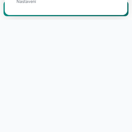
Nastavení
Vložit inzerát zdarma
O projektu RealFree.cz
RealFree.cz vznikl s jasnou vizí: prodej a pronájem
nemovitosti by neměl stát statisíce korun. Věříme, že v
době internetu a chytrých telefonů nepotřebujete
zprostředkovatele, který si za zprostředkování
kontaktu účtuje 4–6 % z ceny nemovitosti. Proto jsme
vytvořili portál, kde se majitelé a zájemci setkávají
přímo – bez realitních kanceláří, bez provizí, bez
zbytečných komplikací.