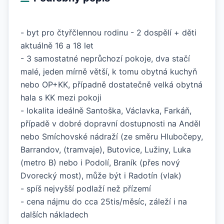
- byt pro čtyřčlennou rodinu - 2 dospělí + děti
aktuálně 16 a 18 let
- 3 samostatné neprůchozí pokoje, dva stačí
malé, jeden mírně větší, k tomu obytná kuchyň
nebo OP+KK, případně dostatečně velká obytná
hala s KK mezi pokoji
- lokalita ideálně Santoška, Václavka, Farkáň,
případě v dobré dopravní dostupnosti na Anděl
nebo Smíchovské nádraží (ze směru Hlubočepy,
Barrandov, (tramvaje), Butovice, Lužiny, Luka
(metro B) nebo i Podolí, Braník (přes nový
Dvorecký most), může být i Radotín (vlak)
- spíš nejvyšší podlaží než přízemí
- cena nájmu do cca 25tis/měsíc, záleží i na
dalších nákladech