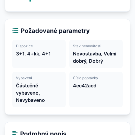
Požadované parametry
Dispozice
Stav nemovitosti
3+1, 4+kk, 4+1
Novostavba, Velmi
dobrý, Dobrý
Vybavení
Číslo poptávky
Částečně
4ec42aed
vybaveno,
Nevybaveno
Podrobný popis