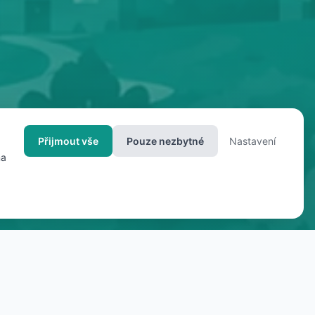
Přijmout vše
Pouze nezbytné
Nastavení
na