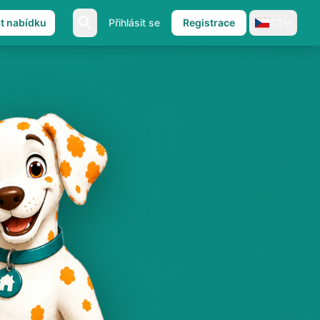
at nabídku
Přihlásit se
Registrace
CZ