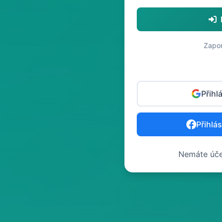
Zapo
Přihl
Přihlá
Nemáte úč