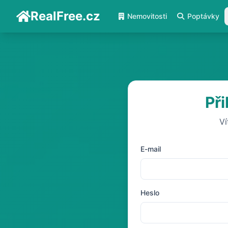
RealFree.cz
Nemovitosti
Poptávky
Při
Ví
E-mail
Heslo