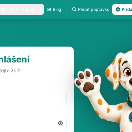
Jak to funguje
Blog
Přidat poptávku
Přid
hlášení
tejte zpět