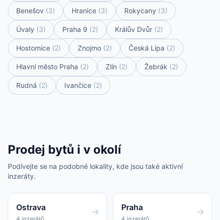
Benešov
(3)
Hranice
(3)
Rokycany
(3)
Úvaly
(3)
Praha 9
(2)
Králův Dvůr
(2)
Hostomice
(2)
Znojmo
(2)
Česká Lípa
(2)
Hlavní město Praha
(2)
Zlín
(2)
Žebrák
(2)
Rudná
(2)
Ivančice
(2)
Prodej bytů i v okolí
Podívejte se na podobné lokality, kde jsou také aktivní
inzeráty.
Ostrava
Praha
4 inzerátů
4 inzerátů