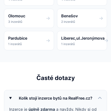
Olomouc
Benešov
3 inzerátů
2 inzerátů
Pardubice
Liberec,ul.Jeronýmova
1 inzerátů
1 inzerátů
Časté dotazy
Kolik stojí inzerce bytů na RealFree.cz?
Inzerce je
úplně zdarma
a navždy. Nikdy si od