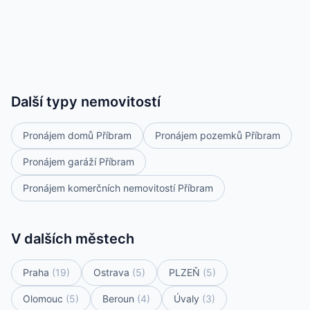
Další typy nemovitostí
Pronájem domů Příbram
Pronájem pozemků Příbram
Pronájem garáží Příbram
Pronájem komerčních nemovitostí Příbram
V dalších městech
Praha
(19)
Ostrava
(5)
PLZEŇ
(5)
Olomouc
(5)
Beroun
(4)
Úvaly
(3)