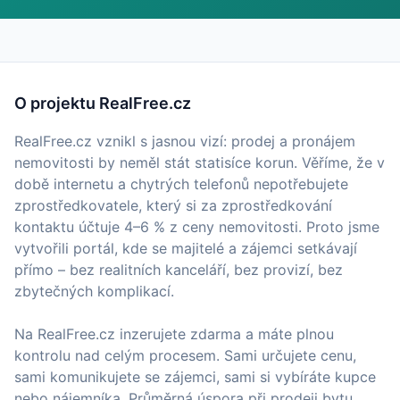
O projektu RealFree.cz
RealFree.cz vznikl s jasnou vizí: prodej a pronájem
nemovitosti by neměl stát statisíce korun. Věříme, že v
době internetu a chytrých telefonů nepotřebujete
zprostředkovatele, který si za zprostředkování
kontaktu účtuje 4–6 % z ceny nemovitosti. Proto jsme
vytvořili portál, kde se majitelé a zájemci setkávají
přímo – bez realitních kanceláří, bez provizí, bez
zbytečných komplikací.
Na RealFree.cz inzerujete zdarma a máte plnou
kontrolu nad celým procesem. Sami určujete cenu,
sami komunikujete se zájemci, sami si vybíráte kupce
nebo nájemníka. Průměrná úspora při prodeji bytu