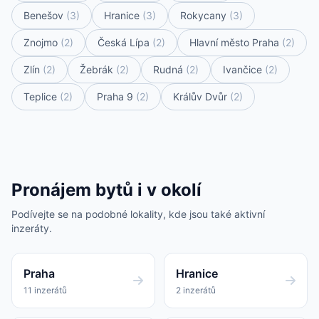
Benešov
(3)
Hranice
(3)
Rokycany
(3)
Znojmo
(2)
Česká Lípa
(2)
Hlavní město Praha
(2)
Zlín
(2)
Žebrák
(2)
Rudná
(2)
Ivančice
(2)
Teplice
(2)
Praha 9
(2)
Králův Dvůr
(2)
Pronájem bytů i v okolí
Podívejte se na podobné lokality, kde jsou také aktivní
inzeráty.
Praha
Hranice
11 inzerátů
2 inzerátů