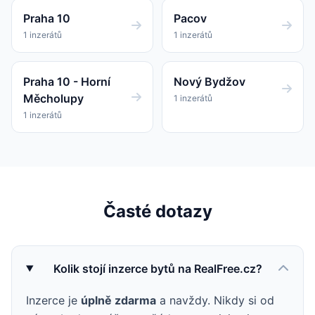
Praha 10
Pacov
1 inzerátů
1 inzerátů
Praha 10 - Horní
Nový Bydžov
Měcholupy
1 inzerátů
1 inzerátů
Časté dotazy
Kolik stojí inzerce bytů na RealFree.cz?
Inzerce je
úplně zdarma
a navždy. Nikdy si od