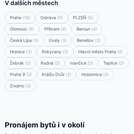
V dalších městech
Praha
(18)
Ostrava
(5)
PLZEŇ
(5)
Olomouc
(5)
Příbram
(4)
Beroun
(4)
Česká Lípa
(3)
Úvaly
(3)
Benešov
(3)
Hranice
(3)
Rokycany
(3)
Hlavní město Praha
(2)
Žebrák
(2)
Rudná
(2)
Ivančice
(2)
Teplice
(2)
Praha 9
(2)
Králův Dvůr
(2)
Hostomice
(2)
Znojmo
(2)
Pronájem bytů i v okolí