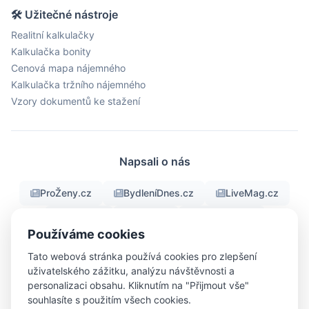
🛠 Užitečné nástroje
Realitní kalkulačky
Kalkulačka bonity
Cenová mapa nájemného
Kalkulačka tržního nájemného
Vzory dokumentů ke stažení
Napsali o nás
ProŽeny.cz
BydleníDnes.cz
LiveMag.cz
fman.cz
Men.cz
ProMuze.eu
Používáme cookies
Objektiv24.cz
iBydleni.cz
Bigg.cz
Tato webová stránka používá cookies pro zlepšení
uživatelského zážitku, analýzu návštěvnosti a
personalizaci obsahu. Kliknutím na "Přijmout vše"
souhlasíte s použitím všech cookies.
© 2026 RealFree.cz - Všechna práva vyhrazena