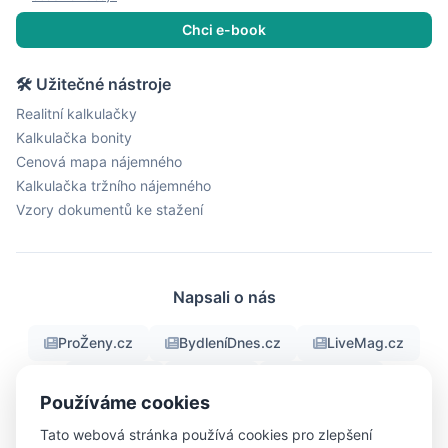
Chci e-book
🛠 Užitečné nástroje
Realitní kalkulačky
Kalkulačka bonity
Cenová mapa nájemného
Kalkulačka tržního nájemného
Vzory dokumentů ke stažení
Napsali o nás
ProŽeny.cz
BydleníDnes.cz
LiveMag.cz
fman.cz
Men.cz
ProMuze.eu
Používáme cookies
Objektiv24.cz
iBydleni.cz
Bigg.cz
Tato webová stránka používá cookies pro zlepšení