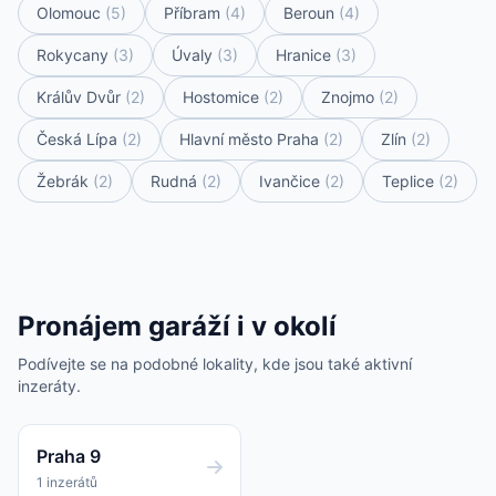
Olomouc
(5)
Příbram
(4)
Beroun
(4)
Rokycany
(3)
Úvaly
(3)
Hranice
(3)
Králův Dvůr
(2)
Hostomice
(2)
Znojmo
(2)
Česká Lípa
(2)
Hlavní město Praha
(2)
Zlín
(2)
Žebrák
(2)
Rudná
(2)
Ivančice
(2)
Teplice
(2)
Pronájem garáží i v okolí
Podívejte se na podobné lokality, kde jsou také aktivní
inzeráty.
Praha 9
1 inzerátů