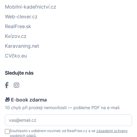
Mobilní-kadeřnictví.cz
Web-clever.cz
RealFree.sk
Kvízov.cz
Karavaning.net
CVčko.eu
Sledujte nás
🎁 E-book zdarma
10 chyb při prodeji nemovitosti — pošleme PDF na e-mail.
Souhlasím s odběrem novinek od RealFree.cz a se
zásadami ochrany
osobních údajů
.