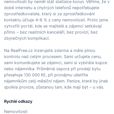
nemovitosti by neměl stát statisíce korun. Věříme, že v
době internetu a chytrých telefonů nepotřebujete
zprostředkovatele, který si za zprostředkování
kontaktu účtuje 4–6 % z ceny nemovitosti. Proto jsme
vytvořili portál, kde se majitelé a zájemci setkávají
přímo – bez realitních kanceláří, bez provizí, bez
zbytečných komplikací.
Na RealFree.cz inzerujete zdarma a máte plnou
kontrolu nad celým procesem. Sami určujete cenu,
sami komunikujete se zájemci, sami si vybíráte kupce
nebo nájemníka. Průměrná úspora při prodeji bytu
přesahuje 130 000 Kč, při pronájmu ušetříte
nájemníkům celý měsíční nájem. Peníze, které by jinak
spolkla provize, zůstanou tam, kde mají být – u vás.
Rychlé odkazy
Nemovitosti