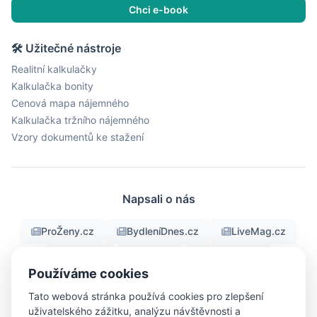
Chci e-book
🛠 Užitečné nástroje
Realitní kalkulačky
Kalkulačka bonity
Cenová mapa nájemného
Kalkulačka tržního nájemného
Vzory dokumentů ke stažení
Napsali o nás
ProŽeny.cz
BydleníDnes.cz
LiveMag.cz
fman.cz
Men.cz
ProMuze.eu
Používáme cookies
Objektiv24.cz
iBydleni.cz
Bigg.cz
Tato webová stránka používá cookies pro zlepšení
uživatelského zážitku, analýzu návštěvnosti a