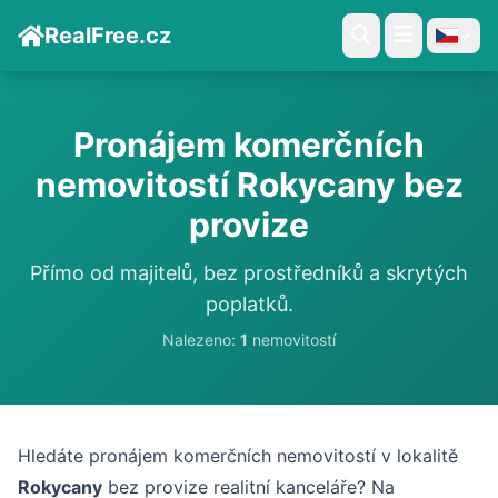
RealFree.cz
Pronájem komerčních
nemovitostí Rokycany bez
provize
Přímo od majitelů, bez prostředníků a skrytých
poplatků.
Nalezeno:
1
nemovitostí
Hledáte pronájem komerčních nemovitostí v lokalitě
Rokycany
bez provize realitní kanceláře? Na