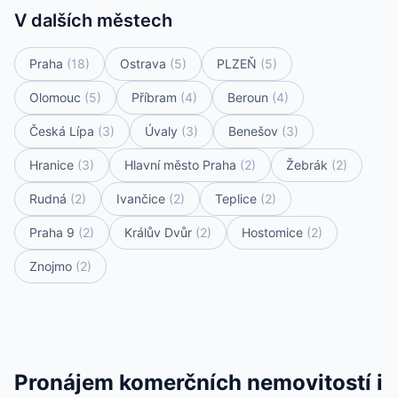
V dalších městech
Praha
(18)
Ostrava
(5)
PLZEŇ
(5)
Olomouc
(5)
Příbram
(4)
Beroun
(4)
Česká Lípa
(3)
Úvaly
(3)
Benešov
(3)
Hranice
(3)
Hlavní město Praha
(2)
Žebrák
(2)
Rudná
(2)
Ivančice
(2)
Teplice
(2)
Praha 9
(2)
Králův Dvůr
(2)
Hostomice
(2)
Znojmo
(2)
Pronájem komerčních nemovitostí i