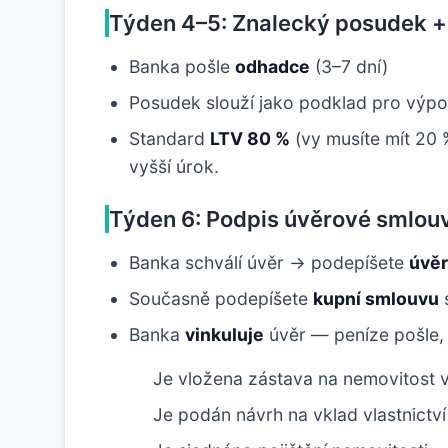
Týden 4–5: Znalecký posudek + 
Banka pošle
odhadce
(3–7 dní)
Posudek slouží jako podklad pro výp
Standard
LTV 80 %
(vy musíte mít 20 
vyšší úrok.
Týden 6: Podpis úvěrové smlou
Banka schválí úvěr → podepíšete
úvě
Současně podepíšete
kupní smlouvu
s
Banka
vinkuluje
úvěr — peníze pošle, 
Je vložena zástava na nemovitost
Je podán návrh na vklad vlastnictví