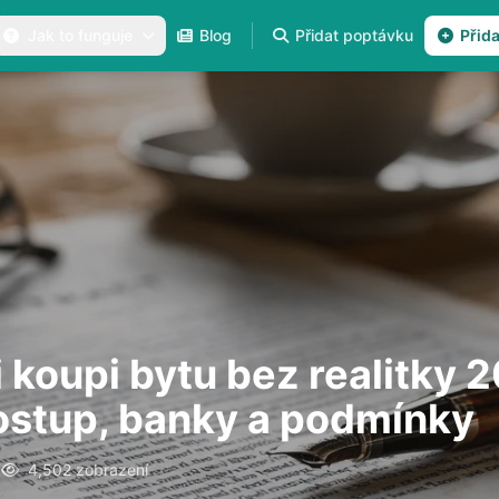
Jak to funguje
Blog
Přidat poptávku
Přid
 koupi bytu bez realitky 
ostup, banky a podmínky
6
4,502 zobrazení