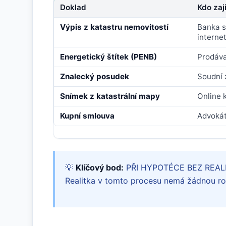
Doklad
Kdo zaji
Výpis z katastru nemovitostí
Banka s
interne
Energetický štítek (PENB)
Prodáva
Znalecký posudek
Soudní 
Snímek z katastrální mapy
Online 
Kupní smlouva
Advokát
💡
Klíčový bod:
PŘI HYPOTÉCE BEZ REALITKY
Realitka v tomto procesu nemá žádnou ro