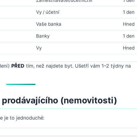
Zaměstnavatel/účetnictví
1 den
Vy / účetní
1 den
Vaše banka
Hned
Banky
1 den
Vy
Hned
lení)
PŘED
tím, než najdete byt. Ušetří vám 1–2 týdny na
 prodávajícího (nemovitosti)
e je to jednoduché: