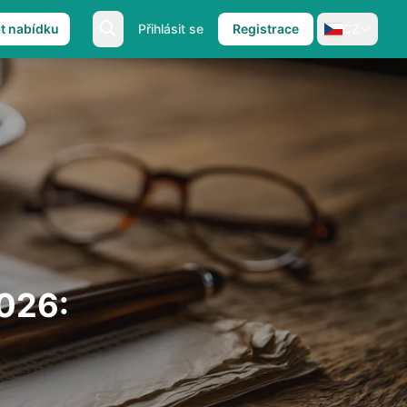
at nabídku
Přihlásit se
Registrace
CZ
2026: