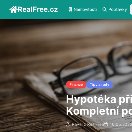
RealFree.cz
Nemovitosti
Poptávky
Finance
Tipy a rady
Hypotéka při
Kompletní p
Pavel z RealFree
10.05.202