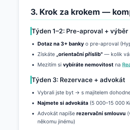
3. Krok za krokem — komp
Týden 1–2: Pre-aproval + výběr
Dotaz na 3+ banky
o pre-aproval (Hyp
Získáte
„orientační příslib"
— kolik vá
Mezitím si
vybíráte nemovitost
na
Rea
Týden 3: Rezervace + advokát
Vybrali jste byt → s majitelem dohodn
Najmete si advokáta
(5 000–15 000 Kč
Advokát napíše
rezervační smlouvu
(
někomu jinému)