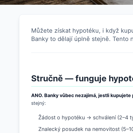
Můžete získat hypotéku, i když kupu
Banky to dělají úplně stejně. Tent
Stručně — funguje hypoté
ANO. Banky vůbec nezajímá, jestli kupujete 
stejný:
Žádost o hypotéku → schválení (2–4 t
Znalecký posudek na nemovitost (5–10