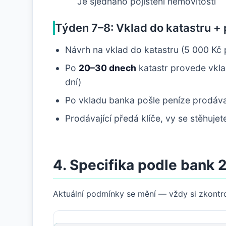
Je sjednáno pojištění nemovitosti
Týden 7–8: Vklad do katastru +
Návrh na vklad do katastru (5 000 Kč 
Po
20–30 dnech
katastr provede vkla
dní)
Po vkladu banka pošle peníze prodáva
Prodávající předá klíče, vy se stěhujet
4. Specifika podle bank 
Aktuální podmínky se mění — vždy si zkontro