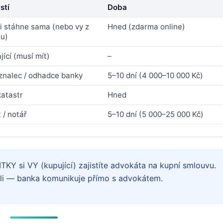
stí
Doba
i stáhne sama (nebo vy z
Hned (zdarma online)
tu)
jící (musí mít)
–
znalec / odhadce banky
5–10 dní (4 000–10 000 Kč)
katastr
Hned
 / notář
5–10 dní (5 000–25 000 Kč)
 si VY (kupující) zajistíte advokáta na kupní smlouvu.
li — banka komunikuje přímo s advokátem.