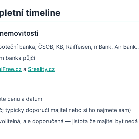
letní timeline
 nemovitosti
oteční banka, ČSOB, KB, Raiffeisen, mBank, Air Bank
m banka půjčí
lFree.cz
a
Sreality.cz
ete cenu a datum
; typicky doporučí majitel nebo si ho najmete sám)
volitelná, ale doporučená — jistota že majitel byt nedá