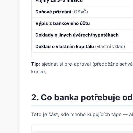
Příjmy za 3–6 měsíců
Daňové přiznání
(OSVČ)
Výpis z bankovního účtu
Doklady o jiných úvěrech/hypotékách
Doklad o vlastním kapitálu
(vlastní vklad)
Tip:
sjednat si pre-aproval (předběžné schvá
konec.
2. Co banka potřebuje od
Toto je část, kde mnoho kupujících tápe — al