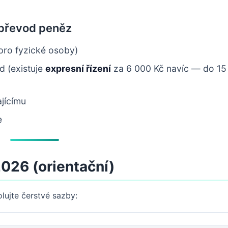
 převod peněz
pro fyzické osoby)
d (existuje
expresní řízení
za 6 000 Kč navíc — do 15
jícímu
e
2026 (orientační)
lujte čerstvé sazby: