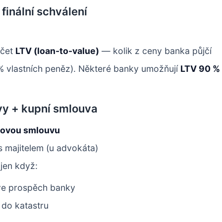
finální schválení
očet
LTV (loan-to-value)
— kolik z ceny banka půjčí
% vlastních peněz). Některé banky umožňují
LTV 90 %
vy + kupní smlouva
rovou smlouvu
 majitelem (u advokáta)
jen když:
 ve prospěch banky
 do katastru