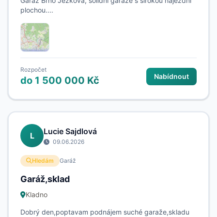
Garáž Brno Ježkova, solidní garáže s širokou nájezdní
plochou....
Rozpočet
Nabídnout
do 1 500 000 Kč
Lucie Sajdlová
L
09.06.2026
Hledám
Garáž
Garáž,sklad
Kladno
Dobrý den,poptavam podnájem suché garaže,skladu