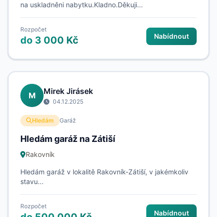
na uskladněni nabytku.Kladno.Děkuji...
Rozpočet
Nabídnout
do 3 000 Kč
Mirek Jirásek
M
04.12.2025
Hledám
Garáž
Hledám garáž na Zátiší
Rakovník
Hledám garáž v lokalitě Rakovník-Zátiší, v jakémkoliv
stavu...
Rozpočet
Nabídnout