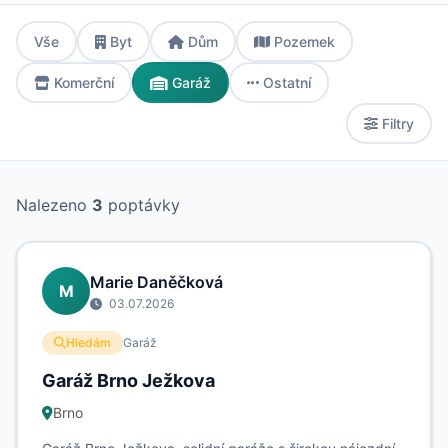
Vše
Byt
Dům
Pozemek
Komerční
Garáž
Ostatní
Filtry
Nalezeno
3
poptávky
Marie Daněčková
M
03.07.2026
Hledám
Garáž
Garáž Brno Ježkova
Brno