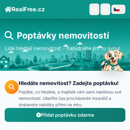
RealFree.cz
Poptávky nemovitostí
Lidé hledají nemovitost - nabídněte jim tu svou!
Hledáte nemovitost? Zadejte poptávku!
Popište, co hledáte, a majitelé vám sami nabídnou své
nemovitosti. Ušetříte čas procházením inzerátů a
dostanete nabídky přímo na míru.
Přidat poptávku zdarma