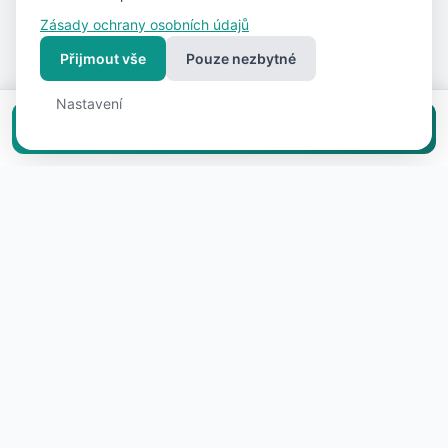
Zásady ochrany osobních údajů
Přijmout vše
Pouze nezbytné
Nastavení
Vložit inzerát zdarma
O projektu RealFree.cz
RealFree.cz vznikl s jasnou vizí: prodej a pronájem
nemovitosti by neměl stát statisíce korun. Věříme, že v
době internetu a chytrých telefonů nepotřebujete
zprostředkovatele, který si za zprostředkování