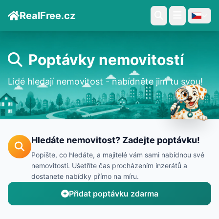
RealFree.cz
Poptávky nemovitostí
Lidé hledají nemovitost - nabídněte jim tu svou!
Hledáte nemovitost? Zadejte poptávku!
Popište, co hledáte, a majitelé vám sami nabídnou své
nemovitosti. Ušetříte čas procházením inzerátů a
dostanete nabídky přímo na míru.
Přidat poptávku zdarma