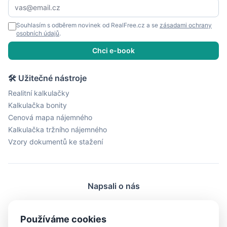
Souhlasím s odběrem novinek od RealFree.cz a se
zásadami ochrany
osobních údajů
.
Chci e-book
🛠 Užitečné nástroje
Realitní kalkulačky
Kalkulačka bonity
Cenová mapa nájemného
Kalkulačka tržního nájemného
Vzory dokumentů ke stažení
Napsali o nás
ProŽeny.cz
BydleníDnes.cz
LiveMag.cz
Používáme cookies