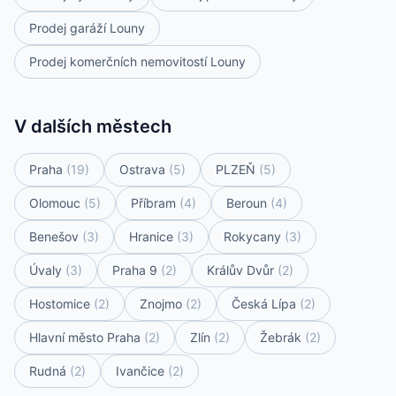
Prodej garáží Louny
Prodej komerčních nemovitostí Louny
V dalších městech
Praha
(19)
Ostrava
(5)
PLZEŇ
(5)
Olomouc
(5)
Příbram
(4)
Beroun
(4)
Benešov
(3)
Hranice
(3)
Rokycany
(3)
Úvaly
(3)
Praha 9
(2)
Králův Dvůr
(2)
Hostomice
(2)
Znojmo
(2)
Česká Lípa
(2)
Hlavní město Praha
(2)
Zlín
(2)
Žebrák
(2)
Rudná
(2)
Ivančice
(2)