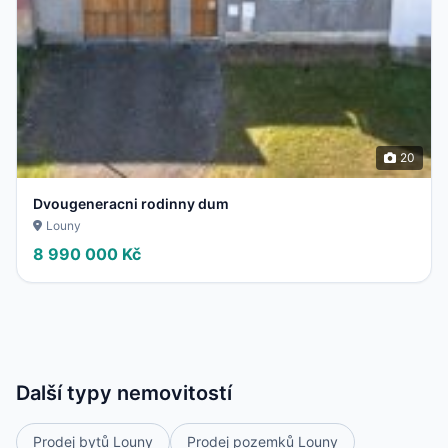
20
Dvougeneracni rodinny dum
Louny
8 990 000 Kč
Další typy nemovitostí
Prodej bytů Louny
Prodej pozemků Louny