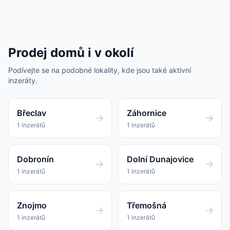
Prodej domů i v okolí
Podívejte se na podobné lokality, kde jsou také aktivní
inzeráty.
Břeclav
Záhornice
1 inzerátů
1 inzerátů
Dobronín
Dolní Dunajovice
1 inzerátů
1 inzerátů
Znojmo
Třemošná
1 inzerátů
1 inzerátů