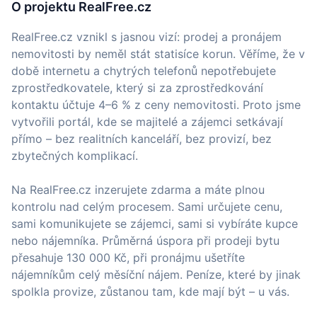
O projektu RealFree.cz
RealFree.cz vznikl s jasnou vizí: prodej a pronájem
nemovitosti by neměl stát statisíce korun. Věříme, že v
době internetu a chytrých telefonů nepotřebujete
zprostředkovatele, který si za zprostředkování
kontaktu účtuje 4–6 % z ceny nemovitosti. Proto jsme
vytvořili portál, kde se majitelé a zájemci setkávají
přímo – bez realitních kanceláří, bez provizí, bez
zbytečných komplikací.
Na RealFree.cz inzerujete zdarma a máte plnou
kontrolu nad celým procesem. Sami určujete cenu,
sami komunikujete se zájemci, sami si vybíráte kupce
nebo nájemníka. Průměrná úspora při prodeji bytu
přesahuje 130 000 Kč, při pronájmu ušetříte
nájemníkům celý měsíční nájem. Peníze, které by jinak
spolkla provize, zůstanou tam, kde mají být – u vás.