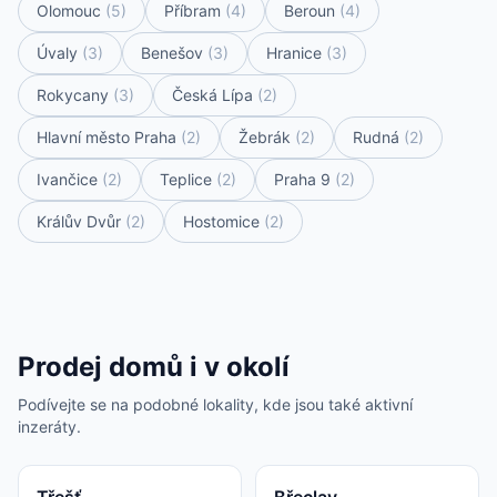
Olomouc
(5)
Příbram
(4)
Beroun
(4)
Úvaly
(3)
Benešov
(3)
Hranice
(3)
Rokycany
(3)
Česká Lípa
(2)
Hlavní město Praha
(2)
Žebrák
(2)
Rudná
(2)
Ivančice
(2)
Teplice
(2)
Praha 9
(2)
Králův Dvůr
(2)
Hostomice
(2)
Prodej domů i v okolí
Podívejte se na podobné lokality, kde jsou také aktivní
inzeráty.