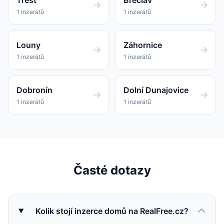
Třešť
Břeclav
1 inzerátů
1 inzerátů
Louny
Záhornice
1 inzerátů
1 inzerátů
Dobronín
Dolní Dunajovice
1 inzerátů
1 inzerátů
Časté dotazy
Kolik stojí inzerce domů na RealFree.cz?