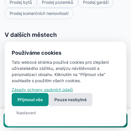
Prodej bytů
Prodej pozemků
Prodej garáží
Prodej komerčních nemovitostí
V dalších městech
Praha
(18)
Ostrava
(5)
PLZEŇ
(5)
Používáme cookies
Olomouc
(5)
Příbram
(4)
Beroun
(4)
Tato webová stránka používá cookies pro zlepšení
uživatelského zážitku, analýzu návštěvnosti a
Rokycany
(3)
Úvaly
(3)
Benešov
(3)
personalizaci obsahu. Kliknutím na "Přijmout vše"
souhlasíte s použitím všech cookies.
Hranice
(3)
Králův Dvůr
(2)
Hostomice
(2)
Zásady ochrany osobních údajů
Znojmo
(2)
Česká Lípa
(2)
Hlavní město Praha
(2)
Přijmout vše
Pouze nezbytné
Žebrák
(2)
Rudná
(2)
Ivančice
(2)
Teplice
(2)
Nastavení
Praha 9
(2)
Vložit inzerát zdarma