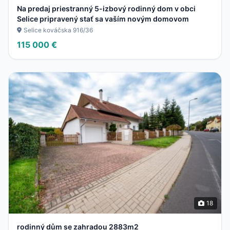
Na predaj priestranný 5-izbový rodinný dom v obci
Selice pripravený stať sa vaším novým domovom
Selice kováčska 916/36
115 000 €
18
rodinný dům se zahradou 2883m2