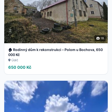
18
🏠 Rodinný dům k rekonstrukci – Polom u Bochova, 650
000 Kč
Údrč
650 000 Kč