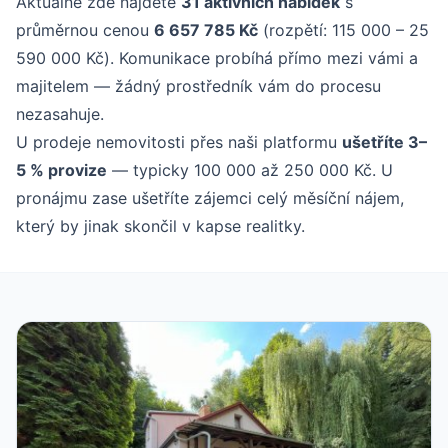
Aktuálně zde najdete
31 aktivních nabídek
s
průměrnou cenou
6 657 785 Kč
(rozpětí: 115 000 – 25
590 000 Kč). Komunikace probíhá přímo mezi vámi a
majitelem — žádný prostředník vám do procesu
nezasahuje.
U prodeje nemovitosti přes naši platformu
ušetříte 3–
5 % provize
— typicky 100 000 až 250 000 Kč. U
pronájmu zase ušetříte zájemci celý měsíční nájem,
který by jinak skončil v kapse realitky.