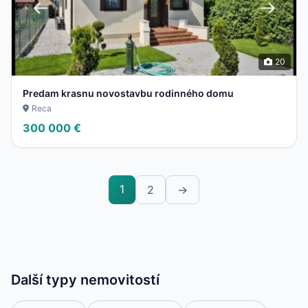
20
Predam krasnu novostavbu rodinného domu
Reca
300 000 €
1
2
→
Další typy nemovitostí