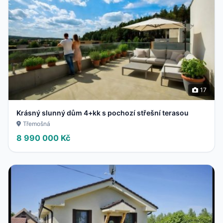
17
Krásný slunný dům 4+kk s pochozí střešní terasou
Třemošná
8 990 000 Kč