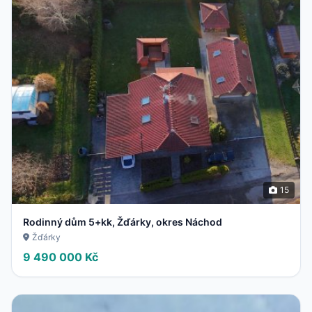
15
Rodinný dům 5+kk, Žďárky, okres Náchod
Žďárky
9 490 000 Kč