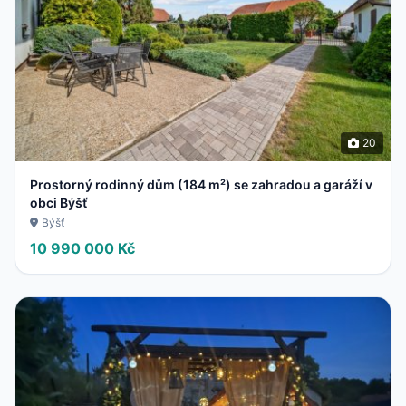
20
Prostorný rodinný dům (184 m²) se zahradou a garáží v
obci Býšť
Býšť
10 990 000 Kč