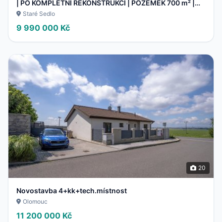
| PO KOMPLETNÍ REKONSTRUKCI | POZEMEK 700 m² |
STARÉ S
Staré Sedlo
9 990 000 Kč
20
Novostavba 4+kk+tech.místnost
Olomouc
11 200 000 Kč