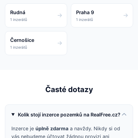
Rudná
Praha 9
1 inzerátů
1 inzerátů
Černošice
1 inzerátů
Časté dotazy
Kolik stojí inzerce pozemků na RealFree.cz?
Inzerce je
úplně zdarma
a navždy. Nikdy si od
vás nebudeme účtovat žádnou provizi ani