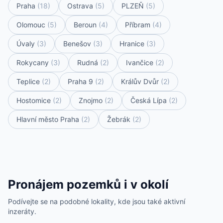
Praha
(18)
Ostrava
(5)
PLZEŇ
(5)
Olomouc
(5)
Beroun
(4)
Příbram
(4)
Úvaly
(3)
Benešov
(3)
Hranice
(3)
Rokycany
(3)
Rudná
(2)
Ivančice
(2)
Teplice
(2)
Praha 9
(2)
Králův Dvůr
(2)
Hostomice
(2)
Znojmo
(2)
Česká Lípa
(2)
Hlavní město Praha
(2)
Žebrák
(2)
Pronájem pozemků i v okolí
Podívejte se na podobné lokality, kde jsou také aktivní
inzeráty.