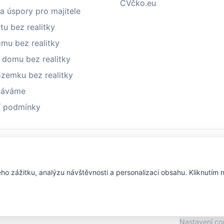
CVčko.eu
a úspory pro majitele
tu bez realitky
mu bez realitky
 domu bez realitky
ozemku bez realitky
láváme
 podmínky
Napsali o nás
ho zážitku, analýzu návštěvnosti a personalizaci obsahu. Kliknutím 
iveMag.cz
fman.cz
Men.cz
ProMuze.eu
Ob
Nastavení co