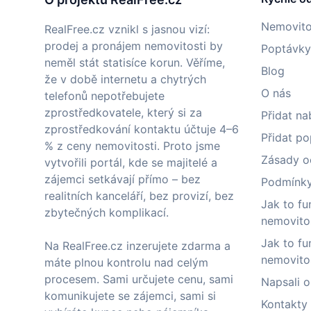
Nemovito
RealFree.cz vznikl s jasnou vizí:
prodej a pronájem nemovitosti by
Poptávky
neměl stát statisíce korun. Věříme,
Blog
že v době internetu a chytrých
O nás
telefonů nepotřebujete
zprostředkovatele, který si za
Přidat na
zprostředkování kontaktu účtuje 4–6
Přidat p
% z ceny nemovitosti. Proto jsme
Zásady o
vytvořili portál, kde se majitelé a
zájemci setkávají přímo – bez
Podmínky 
realitních kanceláří, bez provizí, bez
Jak to fu
zbytečných komplikací.
nemovito
Jak to fu
Na RealFree.cz inzerujete zdarma a
nemovito
máte plnou kontrolu nad celým
procesem. Sami určujete cenu, sami
Napsali o
komunikujete se zájemci, sami si
Kontakty