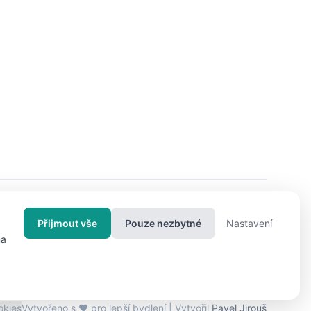
Přijmout vše
Pouze nezbytné
Nastavení
na
jektiv24.cz
iBydleni.cz
Bigg.cz
okies
Vytvořeno s ❤ pro lepší bydlení | Vytvořil
Pavel Jirouš