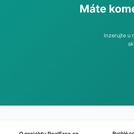
Máte kome
Inzerujte u
sk
Rychlé o
O projektu RealFree.cz