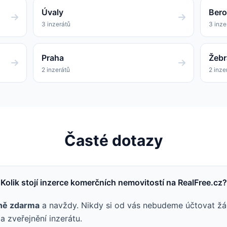
Úvaly
Ber
3 inzerátů
3 inze
Praha
Žebr
2 inzerátů
2 inze
Časté dotazy
Kolik stojí inzerce komerčních nemovitostí na RealFree.cz?
ně zdarma
a navždy. Nikdy si od vás nebudeme účtovat žá
a zveřejnění inzerátu.