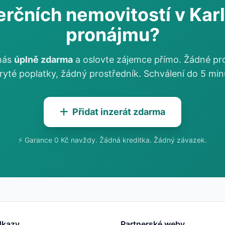
rčních nemovitostí v Karl
pronájmu?
 nás
úplně zdarma
a oslovte zájemce přímo. Žádné pr
ryté poplatky, žádný prostředník. Schválení do 5 min
Přidat inzerát zdarma
⚡ Garance 0 Kč navždy. Žádná kreditka. Žádný závazek.
dkazy
Partnerské weby