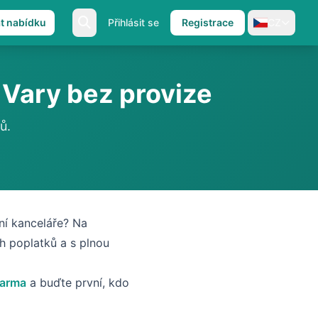
at nabídku
Přihlásit se
Registrace
CZ
Vary bez provize
ů.
ní kanceláře? Na
h poplatků a s plnou
darma
a buďte první, kdo