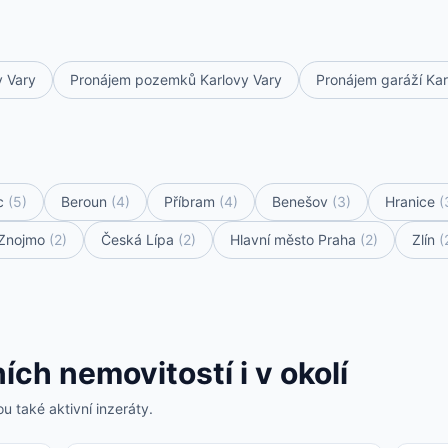
 Vary
Pronájem pozemků Karlovy Vary
Pronájem garáží Kar
c
(5)
Beroun
(4)
Příbram
(4)
Benešov
(3)
Hranice
(
Znojmo
(2)
Česká Lípa
(2)
Hlavní město Praha
(2)
Zlín
(
ch nemovitostí i v okolí
u také aktivní inzeráty.