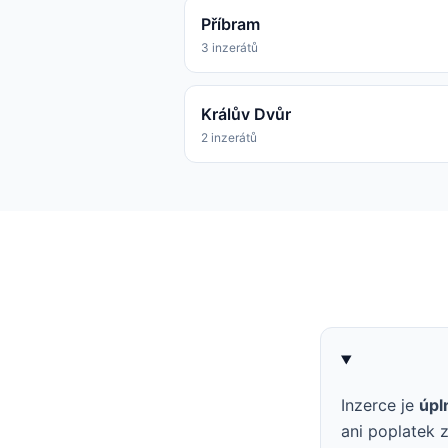
Příbram
3 inzerátů
Králův Dvůr
2 inzerátů
Inzerce je
úpl
ani poplatek z