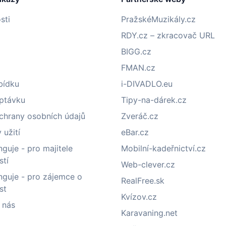
sti
PražskéMuzikály.cz
RDY.cz – zkracovač URL
BIGG.cz
FMAN.cz
bídku
i-DIVADLO.eu
optávku
Tipy-na-dárek.cz
chrany osobních údajů
Zveráč.cz
užití
eBar.cz
nguje - pro majitele
Mobilní-kadeřnictví.cz
stí
Web-clever.cz
nguje - pro zájemce o
RealFree.sk
st
Kvízov.cz
 nás
Karavaning.net