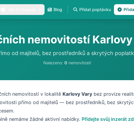
Jak to funguje
Blog
Přidat poptávku
Přid
ních nemovitostí Karlovy 
římo od majitelů, bez prostředníků a skrytých poplatk
Nalezeno:
0
nemovitostí
ních nemovitostí v lokalitě
Karlovy Vary
bez provize realit
vitosti přímo od majitelů — bez prostředníků, bez skrytýc
cesem.
álně nemáme žádné aktivní nabídky.
Přidejte svůj inzerát z