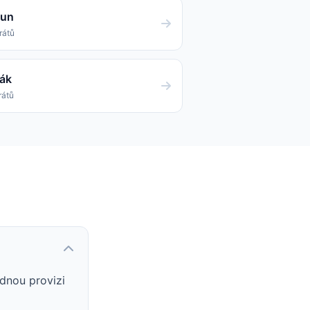
oun
rátů
ák
rátů
dnou provizi