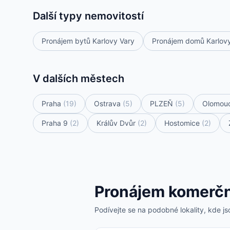
Další typy nemovitostí
Pronájem bytů Karlovy Vary
Pronájem domů Karlovy
V dalších městech
Praha
(19)
Ostrava
(5)
PLZEŇ
(5)
Olomou
Praha 9
(2)
Králův Dvůr
(2)
Hostomice
(2)
Pronájem komerční
Podívejte se na podobné lokality, kde jso