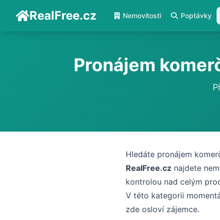
RealFree.cz
Nemovitosti
Poptávky
Pronájem komerč
P
Hledáte pronájem komerč
RealFree.cz
najdete nemo
kontrolou nad celým pro
V této kategorii moment
zde osloví zájemce.