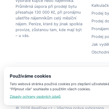
vybíráte kupce nebo nájemníka.
Kalkulačk
Průměrná úspora při prodeji bytu
přesahuje 130 000 Kč, při pronájmu
Prodej by
ušetříte nájemníkům celý měsíční
Prodej do
nájem. Peníze, které by jinak spolkla
Pronájem
provize, zůstanou tam, kde mají být
– u vás.
Prodej p
Jak vydě
Obchodní
Používáme cookies
Tato webová stránka používá cookies pro zlepšení uživatelské
ProŽeny.cz
BydleníDnes.cz
L
"Přijmout vše" souhlasíte s použitím všech cookies.
Zásady ochrany osobních údajů
© 2026 RealFree.cz - Všechna práva vyhrazena