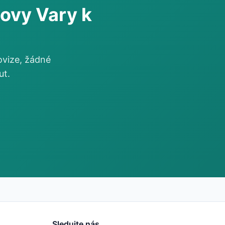
ovy Vary k
ovize, žádné
ut.
Sledujte nás