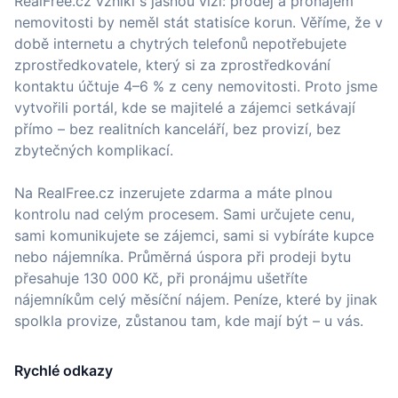
RealFree.cz vznikl s jasnou vizí: prodej a pronájem
nemovitosti by neměl stát statisíce korun. Věříme, že v
době internetu a chytrých telefonů nepotřebujete
zprostředkovatele, který si za zprostředkování
kontaktu účtuje 4–6 % z ceny nemovitosti. Proto jsme
vytvořili portál, kde se majitelé a zájemci setkávají
přímo – bez realitních kanceláří, bez provizí, bez
zbytečných komplikací.
Na RealFree.cz inzerujete zdarma a máte plnou
kontrolu nad celým procesem. Sami určujete cenu,
sami komunikujete se zájemci, sami si vybíráte kupce
nebo nájemníka. Průměrná úspora při prodeji bytu
přesahuje 130 000 Kč, při pronájmu ušetříte
nájemníkům celý měsíční nájem. Peníze, které by jinak
spolkla provize, zůstanou tam, kde mají být – u vás.
Rychlé odkazy