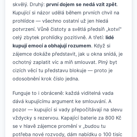
skvělý. Druhý:
první dojem se nedá vzít zpět
.
Kupující si názor udělá během prvních chvil na
prohlídce — všechno ostatní už jen hledá
potvrzení. Vůně čistoty a světlá předsíň „kotví"
celý zbytek prohlídky pozitivně. A třetí:
lidé
kupují emocí a obhajují rozumem
. Když si
zájemce dokáže představit, jak u okna snídá, je
ochotný zaplatit víc a míň smlouvat. Plný byt
cizích věcí tu představu blokuje — proto je
odosobnění krok číslo jedna.
Funguje to i obráceně: každá viditelná vada
dává kupujícímu argument ke smlouvání. A
pozor — kupující si vady přepočítávají na slevu
vždycky s rezervou. Kapající baterie za 800 Kč
se v hlavě zájemce promění v „budou tu
potřeba nové rozvody, dám nabídku o 100 tisíc