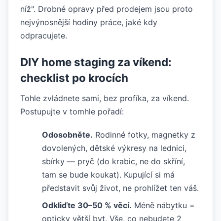
níž". Drobné opravy před prodejem jsou proto
nejvýnosnější hodiny práce, jaké kdy
odpracujete.
DIY home staging za víkend:
checklist po krocích
Tohle zvládnete sami, bez profíka, za víkend.
Postupujte v tomhle pořadí:
Odosobněte.
Rodinné fotky, magnetky z
dovolených, dětské výkresy na lednici,
sbírky — pryč (do krabic, ne do skříní,
tam se bude koukat). Kupující si má
představit svůj život, ne prohlížet ten váš.
Odkliďte 30–50 % věcí.
Méně nábytku =
opticky větší byt. Vše, co nebudete 2