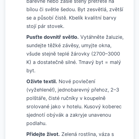
barevné nebo zašlé stěny přetřete na
bílou či světle šedou. Byt zesvětlá, zvětší
se a působí čistě. Kbelík kvalitní barvy
stojí pár stovek.
Pusťte dovnitř světlo.
Vytáhněte žaluzie,
sundejte těžké závěsy, umyjte okna,
všude stejně teplé žárovky (2700–3000
K) a dostatečně silné. Tmavý byt = malý
byt.
Oživte textil.
Nové povlečení
(vyžehlené!), jednobarevný přehoz, 2–3
polštáře, čisté ručníky v koupelně
srolované jako v hotelu. Kusový koberec
sjednotí obývák a zakryje unavenou
podlahu.
Přidejte život.
Zelená rostlina, váza s