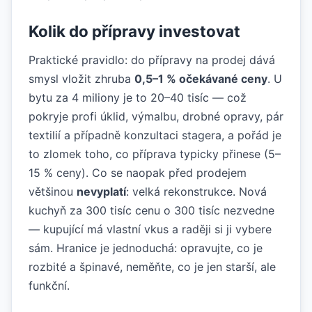
Kolik do přípravy investovat
Praktické pravidlo: do přípravy na prodej dává
smysl vložit zhruba
0,5–1 % očekávané ceny
. U
bytu za 4 miliony je to 20–40 tisíc — což
pokryje profi úklid, výmalbu, drobné opravy, pár
textilií a případně konzultaci stagera, a pořád je
to zlomek toho, co příprava typicky přinese (5–
15 % ceny). Co se naopak před prodejem
většinou
nevyplatí
: velká rekonstrukce. Nová
kuchyň za 300 tisíc cenu o 300 tisíc nezvedne
— kupující má vlastní vkus a raději si ji vybere
sám. Hranice je jednoduchá: opravujte, co je
rozbité a špinavé, neměňte, co je jen starší, ale
funkční.