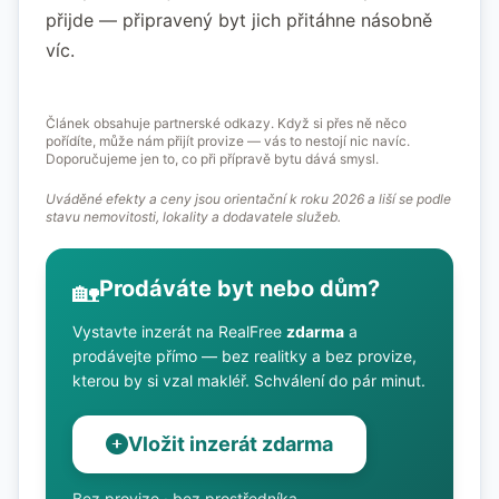
přijde — připravený byt jich přitáhne násobně
víc.
Článek obsahuje partnerské odkazy. Když si přes ně něco
pořídíte, může nám přijít provize — vás to nestojí nic navíc.
Doporučujeme jen to, co při přípravě bytu dává smysl.
Uváděné efekty a ceny jsou orientační k roku 2026 a liší se podle
stavu nemovitosti, lokality a dodavatele služeb.
Prodáváte byt nebo dům?
🏡
Vystavte inzerát na RealFree
zdarma
a
prodávejte přímo — bez realitky a bez provize,
kterou by si vzal makléř. Schválení do pár minut.
Vložit inzerát zdarma
Bez provize · bez prostředníka