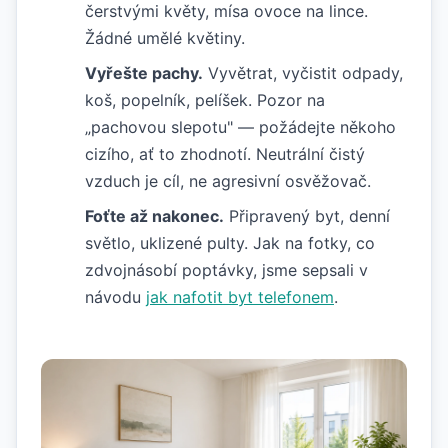
čerstvými květy, mísa ovoce na lince.
Žádné umělé květiny.
Vyřešte pachy.
Vyvětrat, vyčistit odpady,
koš, popelník, pelíšek. Pozor na
„pachovou slepotu" — požádejte někoho
cizího, ať to zhodnotí. Neutrální čistý
vzduch je cíl, ne agresivní osvěžovač.
Foťte až nakonec.
Připravený byt, denní
světlo, uklizené pulty. Jak na fotky, co
zdvojnásobí poptávky, jsme sepsali v
návodu
jak nafotit byt telefonem
.