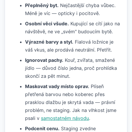
Přeplněný byt.
Nejčastější chyba vůbec.
Méně je víc — opticky i pocitově.
Osobní věci všude.
Kupující se cítí jako na
návštěvě, ne ve „svém" budoucím bytě.
Výrazné barvy a styl.
Fialová ložnice je
váš vkus, ale prodává neutrální. Přetřít.
Ignorovat pachy.
Kouř, zvířata, smažené
jídlo — důvod číslo jedna, proč prohlídka
skončí za pět minut.
Maskovat vady místo oprav.
Plíseň
přetřená barvou nebo koberec přes
prasklou dlažbu je skrytá vada — právní
problém, ne staging. Jak na vlhkost jsme
psali v
samostatném návodu
.
Podcenit cenu.
Staging zvedne