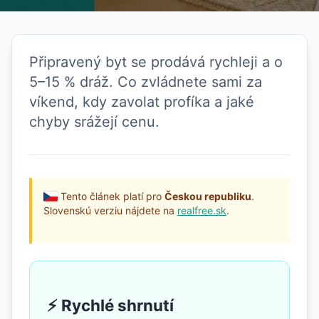
Připravený byt se prodává rychleji a o
5–15 % dráž. Co zvládnete sami za
víkend, kdy zavolat profíka a jaké
chyby srážejí cenu.
Tento článek platí pro
Českou republiku
.
Slovenskú verziu nájdete na
realfree.sk
.
⚡ Rychlé shrnutí