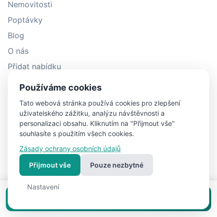
Nemovitosti
Poptávky
Blog
O nás
Přidat nabídku
Přidat poptávku
Používáme cookies
Zásady ochrany osobních údajů
Tato webová stránka používá cookies pro zlepšení
Podmínky užití
uživatelského zážitku, analýzu návštěvnosti a
personalizaci obsahu. Kliknutím na "Přijmout vše"
Jak to funguje - pro majitele nemovitostí
souhlasíte s použitím všech cookies.
Jak to funguje - pro zájemce o nemovitost
Zásady ochrany osobních údajů
Napsali o nás
Přijmout vše
Pouze nezbytné
Kontakty
Nastavení
Kalkulačka úspory pro majitele
Vložit inzerát zdarma
Prodej bytu bez realitky