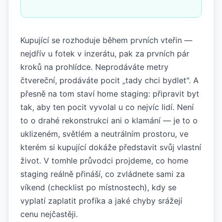
Kupující se rozhoduje během prvních vteřin —
nejdřív u fotek v inzerátu, pak za prvních pár
kroků na prohlídce. Neprodáváte metry
čtvereční, prodáváte pocit „tady chci bydlet". A
přesně na tom staví home staging: připravit byt
tak, aby ten pocit vyvolal u co nejvíc lidí. Není
to o drahé rekonstrukci ani o klamání — je to o
uklizeném, světlém a neutrálním prostoru, ve
kterém si kupující dokáže představit svůj vlastní
život. V tomhle průvodci projdeme, co home
staging reálně přináší, co zvládnete sami za
víkend (checklist po místnostech), kdy se
vyplatí zaplatit profíka a jaké chyby srážejí
cenu nejčastěji.