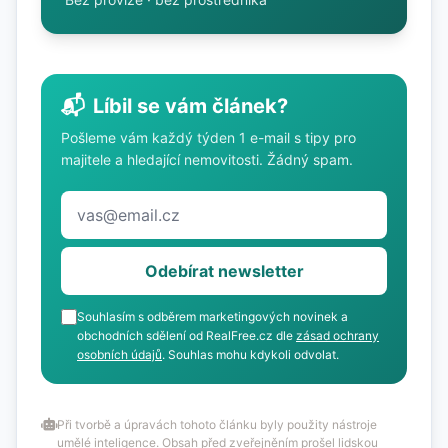
📬
Líbil se vám článek?
Pošleme vám každý týden 1 e-mail s tipy pro
majitele a hledající nemovitosti. Žádný spam.
Odebírat newsletter
Souhlasím s odběrem marketingových novinek a
obchodních sdělení od RealFree.cz dle
zásad ochrany
osobních údajů
. Souhlas mohu kdykoli odvolat.
Při tvorbě a úpravách tohoto článku byly použity nástroje
umělé inteligence. Obsah před zveřejněním prošel lidskou