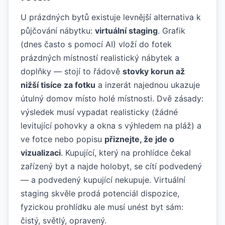
U prázdných bytů existuje levnější alternativa k
půjčování nábytku:
virtuální staging
. Grafik
(dnes často s pomocí AI) vloží do fotek
prázdných místností realistický nábytek a
doplňky — stojí to řádově
stovky korun až
nižší tisíce za fotku
a inzerát najednou ukazuje
útulný domov místo holé místnosti. Dvě zásady:
výsledek musí vypadat realisticky (žádné
levitující pohovky a okna s výhledem na pláž) a
ve fotce nebo popisu
přiznejte, že jde o
vizualizaci
. Kupující, který na prohlídce čekal
zařízený byt a najde holobyt, se cítí podvedený
— a podvedený kupující nekupuje. Virtuální
staging skvěle prodá potenciál dispozice,
fyzickou prohlídku ale musí unést byt sám:
čistý, světlý, opravený.