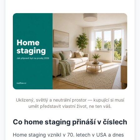
Uklizený, světlý a neutrální prostor — kupující si musí
umět představit vlastní život, ne ten váš.
Co home staging přináší v číslech
Home staging vznikl v 70. letech v USA a dnes