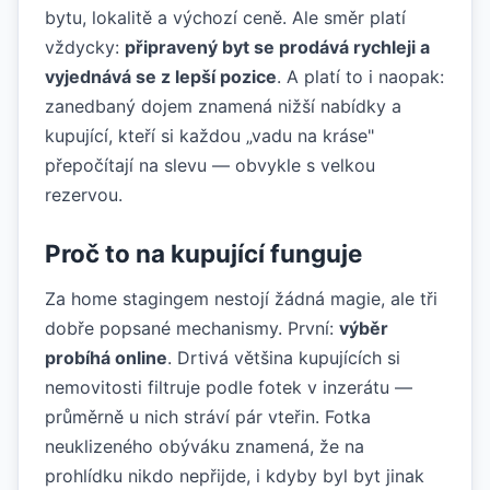
bytu, lokalitě a výchozí ceně. Ale směr platí
vždycky:
připravený byt se prodává rychleji a
vyjednává se z lepší pozice
. A platí to i naopak:
zanedbaný dojem znamená nižší nabídky a
kupující, kteří si každou „vadu na kráse"
přepočítají na slevu — obvykle s velkou
rezervou.
Proč to na kupující funguje
Za home stagingem nestojí žádná magie, ale tři
dobře popsané mechanismy. První:
výběr
probíhá online
. Drtivá většina kupujících si
nemovitosti filtruje podle fotek v inzerátu —
průměrně u nich stráví pár vteřin. Fotka
neuklizeného obýváku znamená, že na
prohlídku nikdo nepřijde, i kdyby byl byt jinak