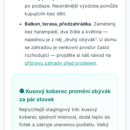
po podlaze. Neutrálnější výzdoba pomůže
kupujícím bez dětí.
Balkon, terasa, předzahrádka.
Zametený,
bez harampádí, dva židle a květina —
najednou je z něj „druhý obývák". U domu
se zahradou je venkovní prostor často
rozhodující — projděte si náš návod na
přípravu zahrady před prodejem
.
🧶 Kusový koberec promění obývák
za pár stovek
Nejrychlejší stagingový trik: kusový
koberec sjednotí místnost, dodá teplo do
fotek a zakryje unavenou podlahu. Velký