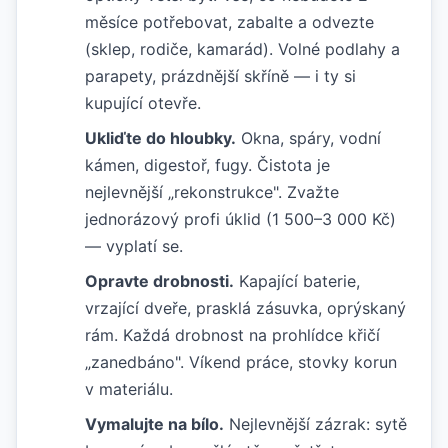
měsíce potřebovat, zabalte a odvezte
(sklep, rodiče, kamarád). Volné podlahy a
parapety, prázdnější skříně — i ty si
kupující otevře.
Ukliďte do hloubky.
Okna, spáry, vodní
kámen, digestoř, fugy. Čistota je
nejlevnější „rekonstrukce". Zvažte
jednorázový profi úklid (1 500–3 000 Kč)
— vyplatí se.
Opravte drobnosti.
Kapající baterie,
vrzající dveře, prasklá zásuvka, oprýskaný
rám. Každá drobnost na prohlídce křičí
„zanedbáno". Víkend práce, stovky korun
v materiálu.
Vymalujte na bílo.
Nejlevnější zázrak: sytě