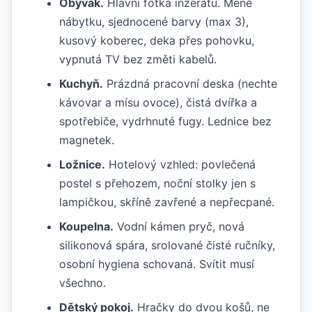
Obývák.
Hlavní fotka inzerátu. Méně
nábytku, sjednocené barvy (max 3),
kusový koberec, deka přes pohovku,
vypnutá TV bez změti kabelů.
Kuchyň.
Prázdná pracovní deska (nechte
kávovar a mísu ovoce), čistá dvířka a
spotřebiče, vydrhnuté fugy. Lednice bez
magnetek.
Ložnice.
Hotelový vzhled: povlečená
postel s přehozem, noční stolky jen s
lampičkou, skříně zavřené a nepřecpané.
Koupelna.
Vodní kámen pryč, nová
silikonová spára, srolované čisté ručníky,
osobní hygiena schovaná. Svítit musí
všechno.
Dětský pokoj.
Hračky do dvou košů, ne