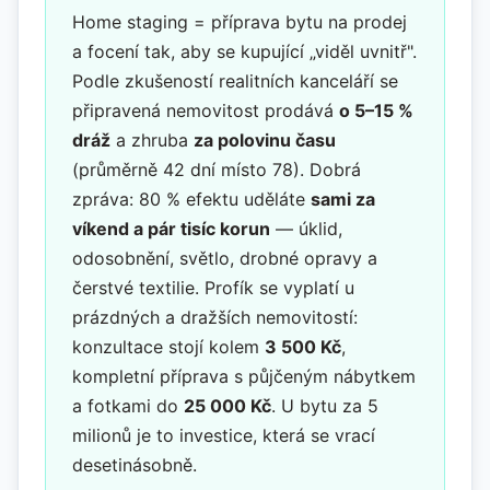
Home staging = příprava bytu na prodej
a focení tak, aby se kupující „viděl uvnitř".
Podle zkušeností realitních kanceláří se
připravená nemovitost prodává
o 5–15 %
dráž
a zhruba
za polovinu času
(průměrně 42 dní místo 78). Dobrá
zpráva: 80 % efektu uděláte
sami za
víkend a pár tisíc korun
— úklid,
odosobnění, světlo, drobné opravy a
čerstvé textilie. Profík se vyplatí u
prázdných a dražších nemovitostí:
konzultace stojí kolem
3 500 Kč
,
kompletní příprava s půjčeným nábytkem
a fotkami do
25 000 Kč
. U bytu za 5
milionů je to investice, která se vrací
desetinásobně.