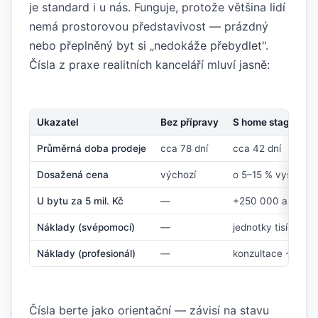
je standard i u nás. Funguje, protože většina lidí
nemá prostorovou představivost — prázdný
nebo přeplněný byt si „nedokáže přebydlet".
Čísla z praxe realitních kanceláří mluví jasně:
Ukazatel
Bez přípravy
S home staginge
Průměrná doba prodeje
cca 78 dní
cca 42 dní
Dosažená cena
výchozí
o 5–15 % vyšší
U bytu za 5 mil. Kč
—
+250 000 až 750 
Náklady (svépomocí)
—
jednotky tisíc Kč
Náklady (profesionál)
—
konzultace ~3 500
Čísla berte jako orientační — závisí na stavu