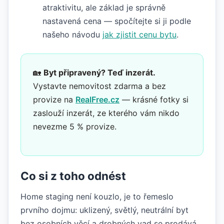
atraktivitu, ale základ je správně
nastavená cena — spočítejte si ji podle
našeho návodu
jak zjistit cenu bytu
.
🏡
Byt připravený? Teď inzerát.
Vystavte nemovitost zdarma a bez
provize na
RealFree.cz
— krásné fotky si
zaslouží inzerát, ze kterého vám nikdo
nevezme 5 % provize.
Co si z toho odnést
Home staging není kouzlo, je to řemeslo
prvního dojmu: uklizený, světlý, neutrální byt
bez osobních věcí a drobných vad se prodává