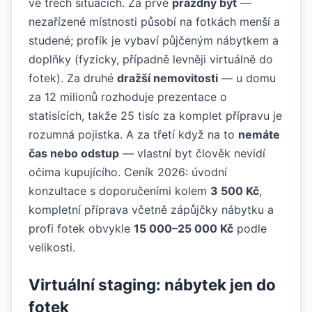
ve třech situacích. Za prvé
prázdný byt
—
nezařízené místnosti působí na fotkách menší a
studené; profík je vybaví půjčeným nábytkem a
doplňky (fyzicky, případně levněji virtuálně do
fotek). Za druhé
dražší nemovitosti
— u domu
za 12 milionů rozhoduje prezentace o
statisících, takže 25 tisíc za komplet přípravu je
rozumná pojistka. A za třetí když na to
nemáte
čas nebo odstup
— vlastní byt člověk nevidí
očima kupujícího. Ceník 2026: úvodní
konzultace s doporučeními kolem
3 500 Kč
,
kompletní příprava včetně zápůjčky nábytku a
profi fotek obvykle
15 000–25 000 Kč
podle
velikosti.
Virtuální staging: nábytek jen do
fotek