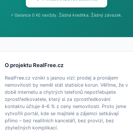
⚡ Garance 0 Kč navždy. Žádná kreditka. Žádný závazek.
O projektu RealFree.cz
RealFree.cz vznikl s jasnou vizí: prodej a pronájem
nemovitosti by neměl stát statisíce korun. Věříme, že v
době internetu a chytrých telefonů nepotřebujete
zprostředkovatele, který si za zprostředkování
kontaktu účtuje 4–6 % z ceny nemovitosti. Proto jsme
vytvořili portál, kde se majitelé a zájemci setkávají
přímo – bez realitních kanceláří, bez provizí, bez
zbytečných komplikací.