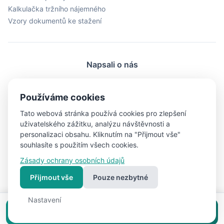
Kalkulačka tržního nájemného
Vzory dokumentů ke stažení
Napsali o nás
ProŽeny.cz
BydleníDnes.cz
LiveMag.cz
Používáme cookies
fman.cz
Men.cz
ProMuze.eu
Tato webová stránka používá cookies pro zlepšení
Objektiv24.cz
iBydleni.cz
Bigg.cz
uživatelského zážitku, analýzu návštěvnosti a
personalizaci obsahu. Kliknutím na "Přijmout vše"
souhlasíte s použitím všech cookies.
Zásady ochrany osobních údajů
© 2026 RealFree.cz - Všechna práva vyhrazena
Přijmout vše
Pouze nezbytné
Nastavení
Vytvořeno s ❤ pro lepší bydlení | Vytvořil
cookies
webpj.cz
Nastavení
Vložit inzerát zdarma