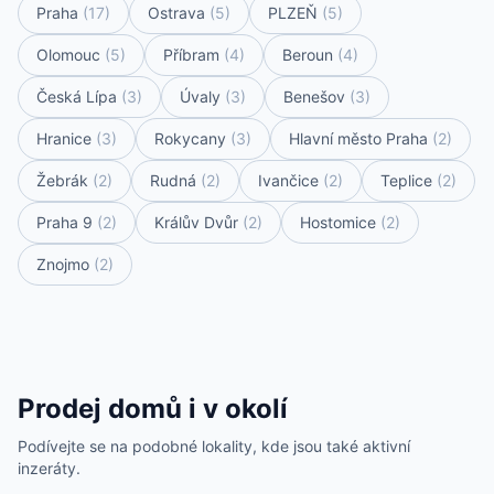
Praha
(17)
Ostrava
(5)
PLZEŇ
(5)
Olomouc
(5)
Příbram
(4)
Beroun
(4)
Česká Lípa
(3)
Úvaly
(3)
Benešov
(3)
Hranice
(3)
Rokycany
(3)
Hlavní město Praha
(2)
Žebrák
(2)
Rudná
(2)
Ivančice
(2)
Teplice
(2)
Praha 9
(2)
Králův Dvůr
(2)
Hostomice
(2)
Znojmo
(2)
Prodej domů i v okolí
Podívejte se na podobné lokality, kde jsou také aktivní
inzeráty.