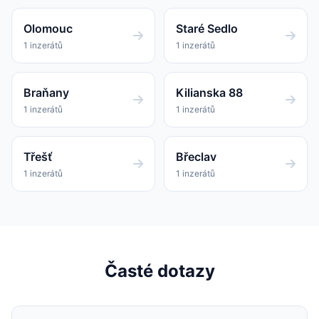
Olomouc
Staré Sedlo
1 inzerátů
1 inzerátů
Braňany
Kilianska 88
1 inzerátů
1 inzerátů
Třešť
Břeclav
1 inzerátů
1 inzerátů
Časté dotazy