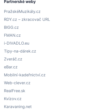
Partnerské weby
PražskéMuzikály.cz
RDY.cz – zkracovač URL
BIGG.cz
FMAN.cz
i-DIVADLO.eu
Tipy-na-dárek.cz
Zveráč.cz
eBar.cz
Mobilní-kadeřnictví.cz
Web-clever.cz
RealFree.sk
Kvízov.cz
Karavaning.net